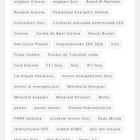
angajari Craiova
angajari Gorj
Assad Al-Hamlawi
Avioane Craiova
Complexul Energetic Oltenia
concedieri Gorj
contracte perioadă determinată CEO
Craiova
Curtea de Apel Craiova
Daniel Burlan
Dan Iulius Plaveti
disponibilizări CEO 2026
Dolj
Filipe Coelho
Fondul de Tranzitie Justa
Ford Craiova
FTJ Gorj
Gorj
IPJ Gorj
Lia Olguta Vasilescu
mineri energeticieni Gorj
mineri si energeticieni
Ministerul Energiei
Minprest angajări
Minprest Rovinari
Motru
pensii
pensii mineri
Plaveti Hidroelectrica
PNRR Carbune
proteste mineri Gorj
Radu Miruta
restructurare CEO
sistem ECMO
stiri din Craiova
stiri din Dolj
stiri din Gorj
Targu Jiu