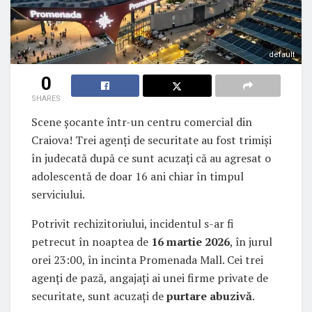
default
0
SHARES
Scene șocante într-un centru comercial din
Craiova! Trei agenți de securitate au fost trimiși
în judecată după ce sunt acuzați că au agresat o
adolescentă de doar 16 ani chiar în timpul
serviciului.
Potrivit rechizitoriului, incidentul s-ar fi
petrecut în noaptea de
16 martie 2026
, în jurul
orei 23:00, în incinta Promenada Mall. Cei trei
agenți de pază, angajați ai unei firme private de
securitate, sunt acuzați de
purtare abuzivă
.