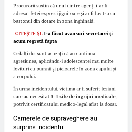
Procurorii susțin că unul dintre agenți i-ar fi
adresat fetei expresii jignitoare și ar fi lovit-o cu
bastonul din dotare în zona inghinală.
CITEȘTE ȘI:
I-a făcut avansuri secretarei și
acum regretă fapta
Ceilalți doi sunt acuzați că au continuat
agresiunea, aplicându-i adolescentei mai multe
lovituri cu pumnii și picioarele în zona capului și
a corpului.
În urma incidentului, victima ar fi suferit leziuni
care au necesitat
3-4 zile de îngrijiri medicale
,
potrivit certificatului medico-legal aflat la dosar.
Camerele de supraveghere au
surprins incidentul