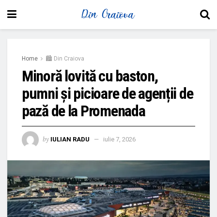
Home
🏙 Din Craiova
Minoră lovită cu baston,
pumni și picioare de agenții de
pază de la Promenada
by
IULIAN RADU
iulie 7, 2026