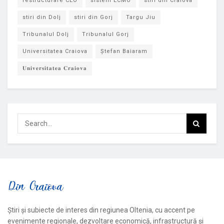
restructurare CEO
sistem ECMO
stiri din Craiova
stiri din Dolj
stiri din Gorj
Targu Jiu
Tribunalul Dolj
Tribunalul Gorj
Universitatea Craiova
Ștefan Baiaram
𝐔𝐧𝐢𝐯𝐞𝐫𝐬𝐢𝐭𝐚𝐭𝐞𝐚 𝐂𝐫𝐚𝐢𝐨𝐯𝐚
Știri și subiecte de interes din regiunea Oltenia, cu accent pe
evenimente regionale, dezvoltare economică, infrastructură și