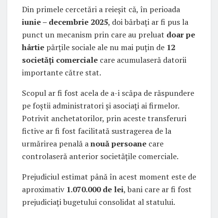
Din primele cercetări a reieșit că, în perioada
iunie – decembrie 2025
, doi bărbați ar fi pus la
punct un mecanism prin care au preluat
doar pe
hârtie
părțile sociale ale nu mai puțin de
12
societăți comerciale
care acumulaseră datorii
importante către stat.
Scopul ar fi fost acela de a-i scăpa de răspundere
pe foștii administratori și asociați ai firmelor.
Potrivit anchetatorilor, prin aceste transferuri
fictive ar fi fost facilitată sustragerea de la
urmărirea penală a
nouă persoane
care
controlaseră anterior societățile comerciale.
Prejudiciul estimat până în acest moment este de
aproximativ
1.070.000 de lei
, bani care ar fi fost
prejudiciați bugetului consolidat al statului.