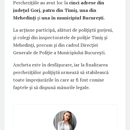
Perchezițiile au avut loc la
cinci adrese din
județul Gorj
,
patru din Timiș
,
una din
Mehedinți
și
una în municipiul București
.
La acțiune participă, alături de polițiștii gorjeni,
și colegi din inspectoratele de poliție Timiș și
Mehedinți, precum și din cadrul Direcției
Generale de Poliție a Municipiului București.
Ancheta este în desfășurare, iar la finalizarea
perchezițiilor polițiștii urmează să stabilească
toate împrejurările în care ar fi fost comise
faptele și să dispună măsurile legale.