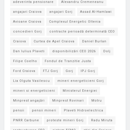
adeverinta pensionare
Alexandru Cremeneanu
angajari Craiova
angajari Gorj
Assad Al-Hamlawi
Avioane Craiova
Complexul Energetic Oltenia
concedieri Gorj
contracte perioadă determinată CEO
Craiova
Curtea de Apel Craiova
Daniel Burlan
Dan Iulius Plaveti
disponibilizări CEO 2026
Dolj
Filipe Coelho
Fondul de Tranzitie Justa
Ford Craiova
FTJ Gorj
Gorj
IPJ Gorj
Lia Olguta Vasilescu
mineri energeticieni Gorj
mineri si energeticieni
Ministerul Energiei
Minprest angajări
Minprest Rovinari
Motru
pensii
pensii mineri
Plaveti Hidroelectrica
PNRR Carbune
proteste mineri Gorj
Radu Miruta