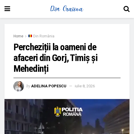
Home
Din România
Percheziții la oameni de
afaceri din Gorj, Timiș și
Mehedinți
by
ADELINA POPESCU
iulie 8, 2026