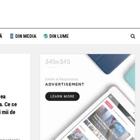
Ă
DIN MEDIA
DIN LUME
rea
a. Ce se
i mii de
 importante