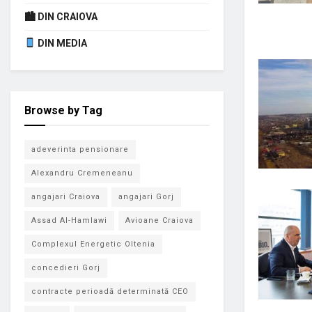
🏙 DIN CRAIOVA
DIN MEDIA
Browse by Tag
adeverinta pensionare
Alexandru Cremeneanu
angajari Craiova
angajari Gorj
Assad Al-Hamlawi
Avioane Craiova
Complexul Energetic Oltenia
concedieri Gorj
contracte perioadă determinată CEO