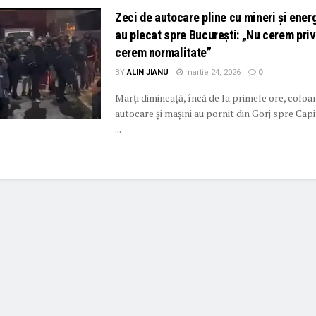
Zeci de autocare pline cu mineri și ener
au plecat spre București: „Nu cerem privi
cerem normalitate”
BY
ALIN JIANU
martie 24, 2026
0
Marți dimineață, încă de la primele ore, coloa
autocare și mașini au pornit din Gorj spre Capi
...