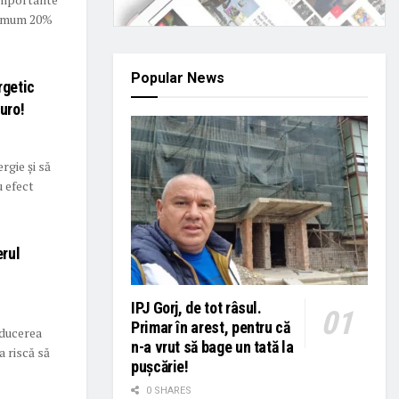
inimum 20%
Popular News
rgetic
uro!
rgie și să
u efect
erul
IPJ Gorj, de tot râsul.
Primar în arest, pentru că
nducerea
n-a vrut să bage un tată la
a riscă să
pușcărie!
0 SHARES