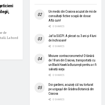
geticieni
legii,
Un medic din Craiova acuzat de mii de
consultații fictive scapă de dosar.
Află cum!
0 SHARES
ne de
Jaf la SUCPI. A plecat cu 3 ani și 4 luni
tală. La bord
de închisoare!
0 SHARES
Misiune contracronometru! O tânără
de 18 ani din Craiova, transportată cu
un Black Hawk la București pentru a-i fi
salvată viața
0 SHARES
Doi gardieni, acuzați că l-au torturat
pe ucigașul din Grădina Botanică din
Craiova
0 SHARES