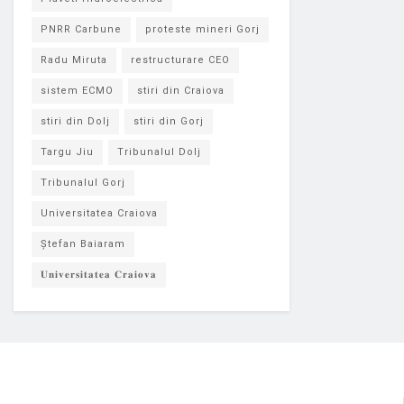
PNRR Carbune
proteste mineri Gorj
Radu Miruta
restructurare CEO
sistem ECMO
stiri din Craiova
stiri din Dolj
stiri din Gorj
Targu Jiu
Tribunalul Dolj
Tribunalul Gorj
Universitatea Craiova
Ștefan Baiaram
𝐔𝐧𝐢𝐯𝐞𝐫𝐬𝐢𝐭𝐚𝐭𝐞𝐚 𝐂𝐫𝐚𝐢𝐨𝐯𝐚