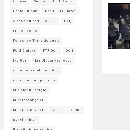
Craiova
Curtea de Apel Craiova
Daniel Burlan
Dan Iulius Plaveti
disponibilizări CEO 2026
Dolj
Filipe Coelho
Fondul de Tranzitie Justa
Ford Craiova
FTJ Gorj
Gorj
IPJ Gorj
Lia Olguta Vasilescu
mineri energeticieni Gorj
mineri si energeticieni
Ministerul Energiei
Minprest angajări
Minprest Rovinari
Motru
pensii
pensii mineri
Plaveti Hidroelectrica