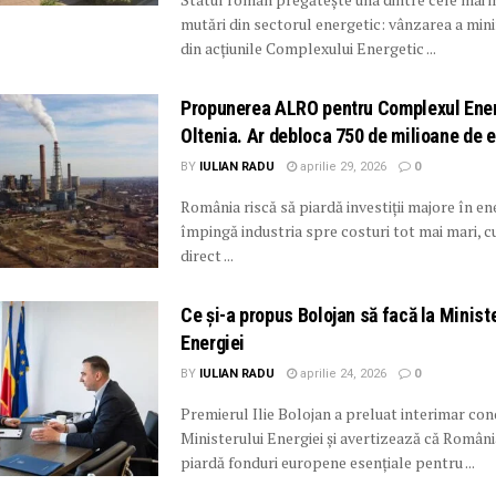
mutări din sectorul energetic: vânzarea a m
din acțiunile Complexului Energetic ...
Propunerea ALRO pentru Complexul Ene
Oltenia. Ar debloca 750 de milioane de e
BY
IULIAN RADU
aprilie 29, 2026
0
România riscă să piardă investiții majore în ene
împingă industria spre costuri tot mai mari, c
direct ...
Ce și-a propus Bolojan să facă la Minist
Energiei
BY
IULIAN RADU
aprilie 24, 2026
0
Premierul Ilie Bolojan a preluat interimar co
Ministerului Energiei și avertizează că Români
piardă fonduri europene esențiale pentru ...