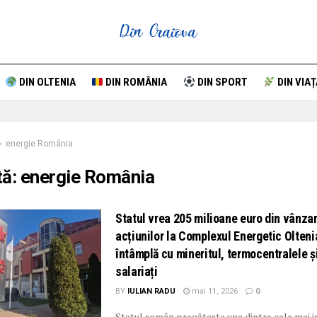
DIN OLTENIA
DIN ROMÂNIA
DIN SPORT
DIN VIAȚ
energie România
tă:
energie România
Statul vrea 205 milioane euro din vânza
acțiunilor la Complexul Energetic Olteni
întâmplă cu mineritul, termocentralele ș
salariați
BY
IULIAN RADU
mai 11, 2026
0
Statul român pregătește una dintre cele mai