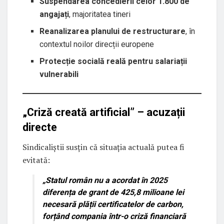
Suspendarea concedierii celor 1.800 de
angajați
, majoritatea tineri
Reanalizarea planului de restructurare
, în
contextul noilor direcții europene
Protecție socială reală pentru salariații
vulnerabili
„Criză creată artificial” – acuzații
directe
Sindicaliștii susțin că situația actuală putea fi
evitată:
„Statul român nu a acordat în 2025
diferența de grant de 425,8 milioane lei
necesară plății certificatelor de carbon,
forțând compania într-o criză financiară