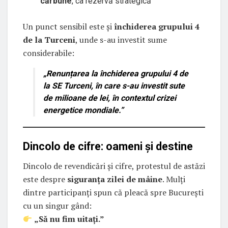
cărbune
, ca rezervă strategică
Un punct sensibil este și
închiderea grupului 4
de la Turceni
, unde s-au investit sume
considerabile:
„Renunțarea la închiderea grupului 4 de
la SE Turceni, în care s-au investit sute
de milioane de lei, în contextul crizei
energetice mondiale.”
Dincolo de cifre: oameni și destine
Dincolo de revendicări și cifre, protestul de astăzi
este despre
siguranța zilei de mâine
. Mulți
dintre participanți spun că pleacă spre București
cu un singur gând:
„Să nu fim uitați.”