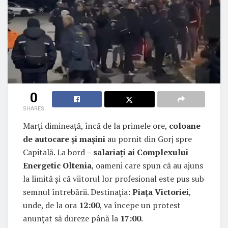
0
SHARES
Marți dimineață, încă de la primele ore,
coloane
de autocare și mașini
au pornit din Gorj spre
Capitală. La bord –
salariați ai Complexului
Energetic Oltenia
, oameni care spun că au ajuns
la limită și că viitorul lor profesional este pus sub
semnul întrebării. Destinația:
Piața Victoriei
,
unde, de la ora
12:00
, va începe un protest
anunțat să dureze până la
17:00
.