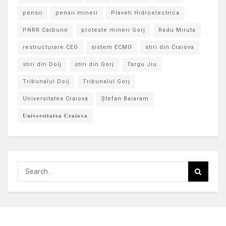
pensii
pensii mineri
Plaveti Hidroelectrica
PNRR Carbune
proteste mineri Gorj
Radu Miruta
restructurare CEO
sistem ECMO
stiri din Craiova
stiri din Dolj
stiri din Gorj
Targu Jiu
Tribunalul Dolj
Tribunalul Gorj
Universitatea Craiova
Ștefan Baiaram
𝐔𝐧𝐢𝐯𝐞𝐫𝐬𝐢𝐭𝐚𝐭𝐞𝐚 𝐂𝐫𝐚𝐢𝐨𝐯𝐚