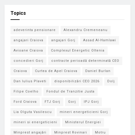
Topics
adeverinta pensionare
Alexandru Cremeneanu
angajari Craiova
angajari Gorj
Assad Al-Hamlawi
Avioane Craiova
Complexul Energetic Oltenia
concedieri Gorj
contracte perioadă determinată CEO
Craiova
Curtea de Apel Craiova
Daniel Burlan
Dan Iulius Plaveti
disponibilizări CEO 2026
Dolj
Filipe Coelho
Fondul de Tranzitie Justa
Ford Craiova
FTJ Gorj
Gorj
IPJ Gorj
Lia Olguta Vasilescu
mineri energeticieni Gorj
mineri si energeticieni
Ministerul Energiei
Minprest angajări
Minprest Rovinari
Motru