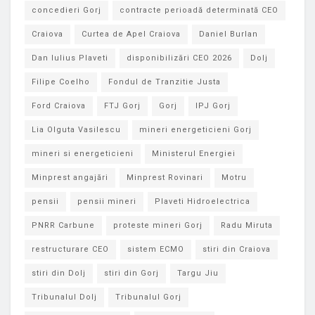
concedieri Gorj
contracte perioadă determinată CEO
Craiova
Curtea de Apel Craiova
Daniel Burlan
Dan Iulius Plaveti
disponibilizări CEO 2026
Dolj
Filipe Coelho
Fondul de Tranzitie Justa
Ford Craiova
FTJ Gorj
Gorj
IPJ Gorj
Lia Olguta Vasilescu
mineri energeticieni Gorj
mineri si energeticieni
Ministerul Energiei
Minprest angajări
Minprest Rovinari
Motru
pensii
pensii mineri
Plaveti Hidroelectrica
PNRR Carbune
proteste mineri Gorj
Radu Miruta
restructurare CEO
sistem ECMO
stiri din Craiova
stiri din Dolj
stiri din Gorj
Targu Jiu
Tribunalul Dolj
Tribunalul Gorj