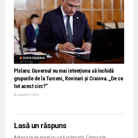
DIN ROMÂNIA
Pîslaru: Guvernul nu mai intenționa să închidă
grupurile de la Turceni, Rovinari și Craiova. „De ce
tot acest circ?”
august 5, 2026
Lasă un răspuns
Adresa ta de email nu va fi publicată.
Câmpurile