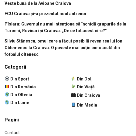
Veste bună de la Avioane Craiova
FCU Craiova și-a prezentat noul antrenor
Pîslaru: Guvernul nu mai intenționa să închidă grupurile de la
Turceni, Rovinari și Craiova. „De ce tot acest circ?”
Silviu Stănescu, omul care a făcut posibilă revenirea lui Ion
Oblemenco la Craiova. O poveste mai puțin cunoscută din
fotbalul oltenesc
Categorii
Din Sport
Din Dolj
Din România
Din Viață
Din Oltenia
🏙 Din Craiova
Din Lume
Din Media
Pagini
Contact