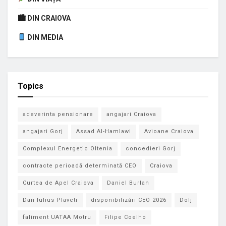
🏙 DIN CRAIOVA
DIN MEDIA
Topics
adeverinta pensionare
angajari Craiova
angajari Gorj
Assad Al-Hamlawi
Avioane Craiova
Complexul Energetic Oltenia
concedieri Gorj
contracte perioadă determinată CEO
Craiova
Curtea de Apel Craiova
Daniel Burlan
Dan Iulius Plaveti
disponibilizări CEO 2026
Dolj
faliment UATAA Motru
Filipe Coelho