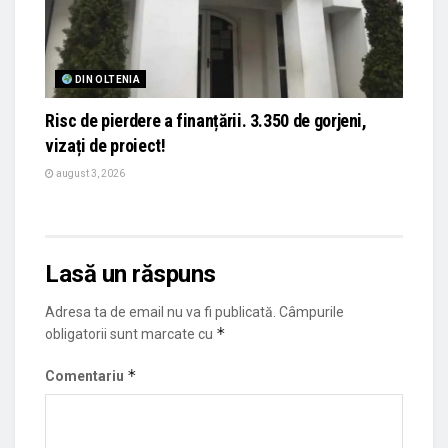
DIN OLTENIA
Risc de pierdere a finanțării. 3.350 de gorjeni,
vizați de proiect!
august 3, 2026
Lasă un răspuns
Adresa ta de email nu va fi publicată.
Câmpurile
*
obligatorii sunt marcate cu
*
Comentariu