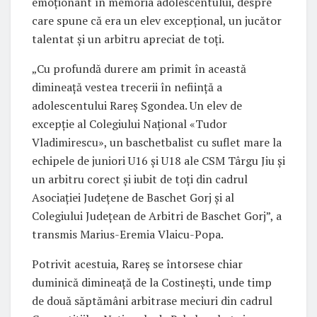
emoționant în memoria adolescentului, despre
care spune că era un elev excepțional, un jucător
talentat și un arbitru apreciat de toți.
„Cu profundă durere am primit în această
dimineață vestea trecerii în neființă a
adolescentului Rareș Sgondea. Un elev de
excepție al Colegiului Național «Tudor
Vladimirescu», un baschetbalist cu suflet mare la
echipele de juniori U16 și U18 ale CSM Târgu Jiu și
un arbitru corect și iubit de toți din cadrul
Asociației Județene de Baschet Gorj și al
Colegiului Județean de Arbitri de Baschet Gorj”, a
transmis Marius-Eremia Vlaicu-Popa.
Potrivit acestuia, Rareș se întorsese chiar
duminică dimineață de la Costinești, unde timp
de două săptămâni arbitrase meciuri din cadrul