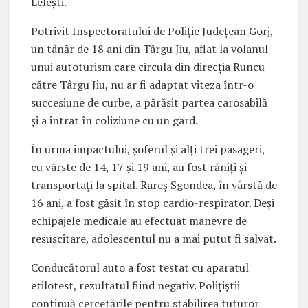
Lelești.
Potrivit Inspectoratului de Poliție Județean Gorj,
un tânăr de 18 ani din Târgu Jiu, aflat la volanul
unui autoturism care circula din direcția Runcu
către Târgu Jiu, nu ar fi adaptat viteza într-o
succesiune de curbe, a părăsit partea carosabilă
și a intrat în coliziune cu un gard.
În urma impactului, șoferul și alți trei pasageri,
cu vârste de 14, 17 și 19 ani, au fost răniți și
transportați la spital. Rareș Sgondea, în vârstă de
16 ani, a fost găsit în stop cardio-respirator. Deși
echipajele medicale au efectuat manevre de
resuscitare, adolescentul nu a mai putut fi salvat.
Conducătorul auto a fost testat cu aparatul
etilotest, rezultatul fiind negativ. Polițiștii
continuă cercetările pentru stabilirea tuturor