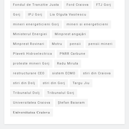
Fondul de Tranzitie Justa
Ford Craiova
FTJ Gorj
Gorj
IPJ Gorj
Lia Olguta Vasilescu
mineri energeticieni Gorj
mineri si energeticieni
Ministerul Energiei
Minprest angajări
Minprest Rovinari
Motru
pensii
pensii mineri
Plaveti Hidroelectrica
PNRR Carbune
proteste mineri Gorj
Radu Miruta
restructurare CEO
sistem ECMO
stiri din Craiova
stiri din Dolj
stiri din Gorj
Targu Jiu
Tribunalul Dolj
Tribunalul Gorj
Universitatea Craiova
Ștefan Baiaram
𝐔𝐧𝐢𝐯𝐞𝐫𝐬𝐢𝐭𝐚𝐭𝐞𝐚 𝐂𝐫𝐚𝐢𝐨𝐯𝐚