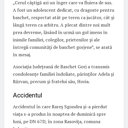
„Cerul câștigă azi un înger care va fluiera de sus.
A fost un adolescent dedicat, cu dragoste pentru
baschet, respectat atât pe teren ca jucător, cât și
lângă teren ca arbitru. A plecat dintre noi mult
prea devreme, lăsând în urmă un gol imens în
inimile familiei, colegilor, prietenilor și ale
întregii comunități de baschet gorjene”, se arată
în mesaj.
Asociația Județeană de Baschet Gorj a transmis
condoleanțe familiei îndoliate, părinților Adela și
Răzvan, precum și fratelui său, Horia.
Accidentul
Accidentul în care Rareș Sgondea și-a pierdut
viața s-a produs în noaptea de duminică spre
luni, pe DN 67D, în zona Rasovița, comuna