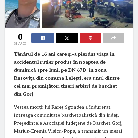
0
SHARES
Tânărul de 16 ani care și-a pierdut viața în
accidentul rutier produs în noaptea de
duminică spre luni, pe DN 67D, în zona
Rasovița din comuna Lelești, era unul dintre
cei mai promițători tineri arbitri de baschet
din Gorj.
Vestea morții lui Rareș Sgondea a îndurerat
întreaga comunitate baschetbalistică din județ.
Președintele Asociației Județene de Baschet Gorj,
Marius-Eremia Vlaicu-Popa, a transmis un mesaj