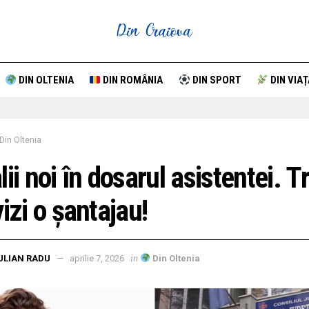
DIN OLTENIA
DIN ROMÂNIA
DIN SPORT
DIN VIAȚ
Din Oltenia
lii noi în dosarul asistentei. Tr
vizi o șantajau!
in
ULIAN RADU
aprilie 7, 2026
Din Oltenia