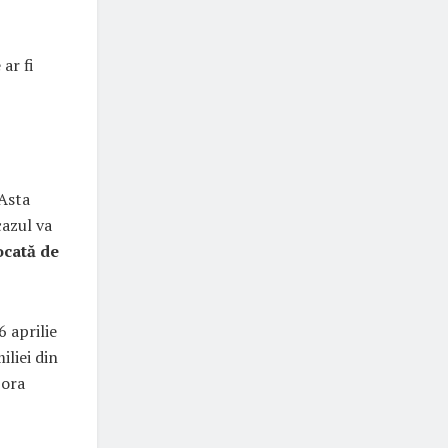
 ar fi
 Asta
cazul va
ocată de
6 aprilie
iliei din
 ora