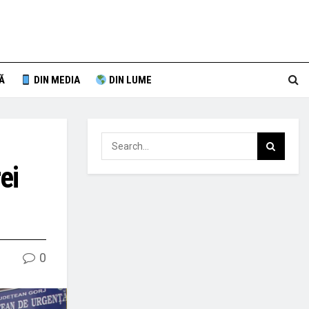
Ă
DIN MEDIA
DIN LUME
ei
0