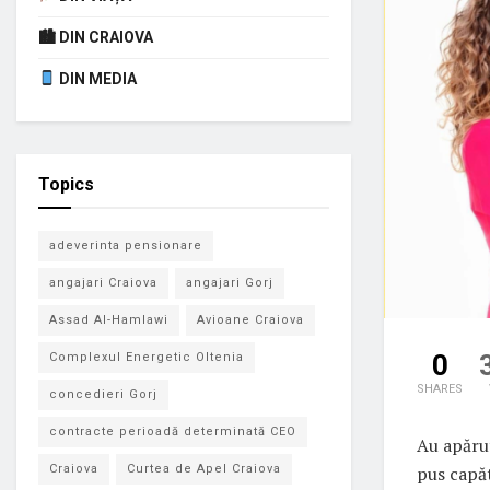
🏙 DIN CRAIOVA
DIN MEDIA
Topics
adeverinta pensionare
angajari Craiova
angajari Gorj
Assad Al-Hamlawi
Avioane Craiova
0
Complexul Energetic Oltenia
SHARES
concedieri Gorj
contracte perioadă determinată CEO
Au apărut
pus capăt
Craiova
Curtea de Apel Craiova