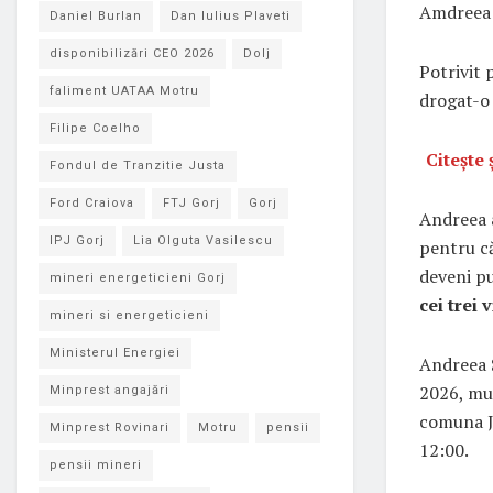
Amdreea a
Daniel Burlan
Dan Iulius Plaveti
disponibilizări CEO 2026
Dolj
Potrivit p
faliment UATAA Motru
drogat-o 
Filipe Coelho
Citește ș
Fondul de Tranzitie Justa
Ford Craiova
FTJ Gorj
Gorj
Andreea a
IPJ Gorj
Lia Olguta Vasilescu
pentru că 
deveni pu
mineri energeticieni Gorj
cei trei 
mineri si energeticieni
Ministerul Energiei
Andreea S
2026, mul
Minprest angajări
comuna Ju
Minprest Rovinari
Motru
pensii
12:00.
pensii mineri