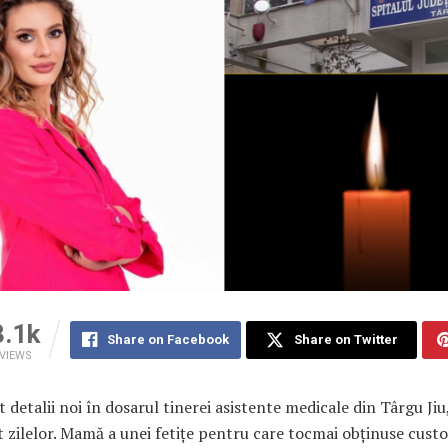
3.1k
Share on Facebook
Share on Twitter
VIEWS
 detalii noi în dosarul tinerei asistente medicale din Târgu Jiu,
 zilelor. Mamă a unei fetițe pentru care tocmai obținuse custo