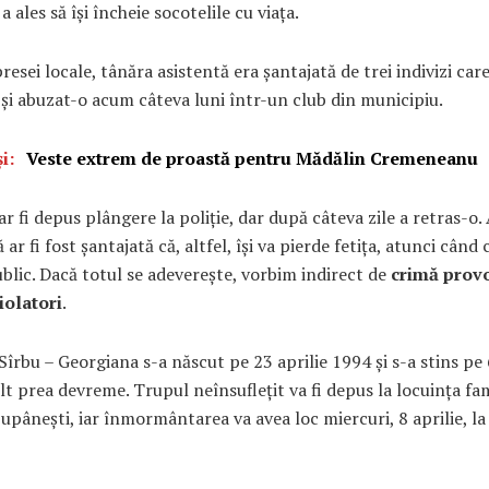
 ales să își încheie socotelile cu viața.
resei locale, tânăra asistentă era șantajată de trei indivizi care
și abuzat-o acum câteva luni într-un club din municipiu.
i:
Veste extrem de proastă pentru Mădălin Cremeneanu
r fi depus plângere la poliție, dar după câteva zile a retras-o.
ar fi fost șantajată că, altfel, își va pierde fetița, atunci când 
blic. Dacă totul se adeverește, vorbim indirect de
crimă prov
violatori
.
îrbu – Georgiana s-a născut pe 23 aprilie 1994 și s-a stins pe 
t prea devreme. Trupul neînsuflețit va fi depus la locuința fam
pânești, iar înmormântarea va avea loc miercuri, 8 aprilie, la