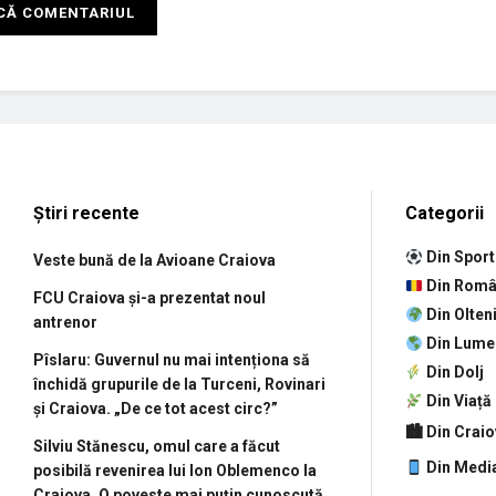
Știri recente
Categorii
Din Sport
Veste bună de la Avioane Craiova
Din Româ
FCU Craiova și-a prezentat noul
Din Olten
antrenor
Din Lume
Pîslaru: Guvernul nu mai intenționa să
Din Dolj
închidă grupurile de la Turceni, Rovinari
Din Viață
și Craiova. „De ce tot acest circ?”
🏙 Din Crai
Silviu Stănescu, omul care a făcut
Din Medi
posibilă revenirea lui Ion Oblemenco la
Craiova. O poveste mai puțin cunoscută