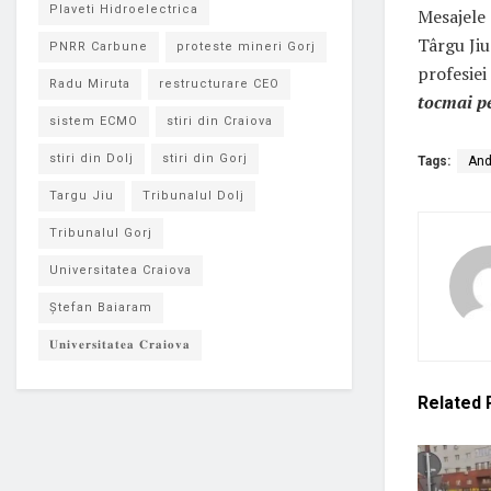
Plaveti Hidroelectrica
Mesajele 
Târgu Jiu
PNRR Carbune
proteste mineri Gorj
profesiei 
Radu Miruta
restructurare CEO
tocmai pe
sistem ECMO
stiri din Craiova
stiri din Dolj
stiri din Gorj
Tags:
And
Targu Jiu
Tribunalul Dolj
Tribunalul Gorj
Universitatea Craiova
Ștefan Baiaram
𝐔𝐧𝐢𝐯𝐞𝐫𝐬𝐢𝐭𝐚𝐭𝐞𝐚 𝐂𝐫𝐚𝐢𝐨𝐯𝐚
Related