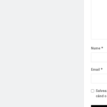
*
Nume
*
Email
Salveaz
când o