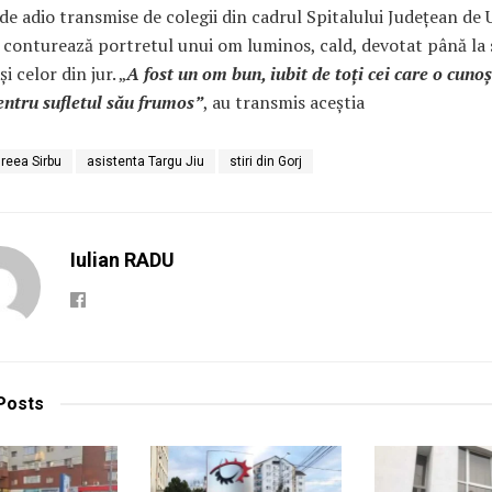
de adio transmise de colegii din cadrul Spitalului Județean de
 conturează portretul unui om luminos, cald, devotat până la s
și celor din jur. „
A fost un om bun, iubit de toți cei care o cuno
ntru sufletul său frumos”
, au transmis aceștia
reea Sirbu
asistenta Targu Jiu
stiri din Gorj
Iulian RADU
Posts