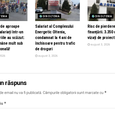
TENIA
DIN OLTENIA
DIN OLTENIA
erde aproape
Salariat al Complexului
Risc de pierdere
lariați într-un
Energetic Oltenia,
finanțării. 3.350
riile au scăzut:
condamnat la 4 ani de
vizați de proiect
ămâne mult sub
închisoare pentru trafic
august 3, 2026
onală!
de droguri
2026
august 3, 2026
un răspuns
*
e email nu va fi publicată.
Câmpurile obligatorii sunt marcate cu
*
iu