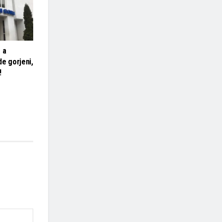
 a
 de gorjeni,
!