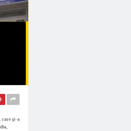
 care și-a
dia,