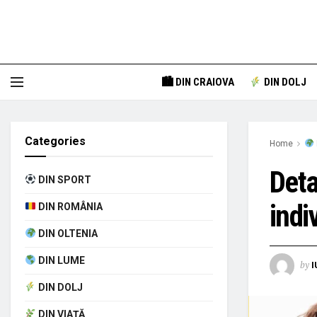
🏙 DIN CRAIOVA
DIN DOLJ
Categories
Home
Deta
DIN SPORT
indi
DIN ROMÂNIA
DIN OLTENIA
DIN LUME
by
I
DIN DOLJ
DIN VIAȚĂ