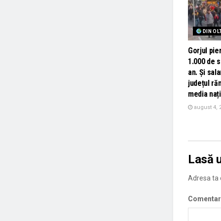
DIN OL
Gorjul pi
1.000 de sa
an. Și sala
județul r
media nați
august 4, 
Lasă 
Adresa ta d
Comentar