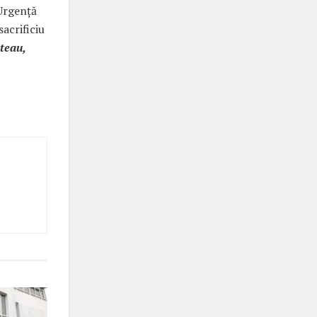
 Urgență
acrificiu
șteau,