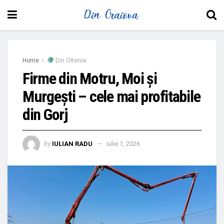
Home
Din Oltenia
Firme din Motru, Moi și
Murgești – cele mai profitabile
din Gorj
by
IULIAN RADU
iulie 1, 2026