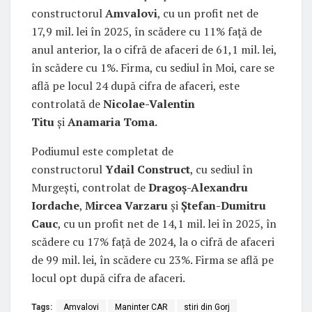
constructorul
Amvalovi
, cu un profit net de
17,9 mil. lei în 2025, în scădere cu 11% față de
anul anterior, la o cifră de afaceri de 61,1 mil. lei,
în scădere cu 1%. Firma, cu sediul în Moi, care se
află pe locul 24 după cifra de afaceri, este
controlată de
Nicolae-Valentin
Titu
și
Anamaria Toma.
Podiumul este completat de
constructorul
Ydail
Construct
, cu sediul în
Murgești, controlat de
Dragoș-Alexandru
Iordache
,
Mircea
Varzaru
și
Ștefan-Dumitru
Cauc
, cu un profit net de 14,1 mil. lei în 2025, în
scădere cu 17% față de 2024, la o cifră de afaceri
de 99 mil. lei, în scădere cu 23%. Firma se află pe
locul opt după cifra de afaceri.
Tags:
Amvalovi
Maninter CAR
stiri din Gorj