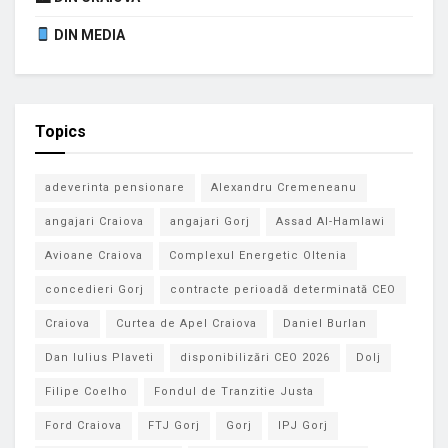
DIN MEDIA
Topics
adeverinta pensionare
Alexandru Cremeneanu
angajari Craiova
angajari Gorj
Assad Al-Hamlawi
Avioane Craiova
Complexul Energetic Oltenia
concedieri Gorj
contracte perioadă determinată CEO
Craiova
Curtea de Apel Craiova
Daniel Burlan
Dan Iulius Plaveti
disponibilizări CEO 2026
Dolj
Filipe Coelho
Fondul de Tranzitie Justa
Ford Craiova
FTJ Gorj
Gorj
IPJ Gorj