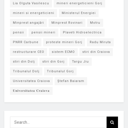
Lia Olguta Vasilescu
mineri energeticieni Gorj
mineri si energeticieni
Ministerul Energiei
Minprest angajări
Minprest Rovinari
Motru
pensii
pensii mineri
Plaveti Hidroelectrica
PNRR Carbune
proteste mineri Gorj
Radu Miruta
restructurare CEO
sistem ECMO
stiri din Craiova
stiri din Dolj
stiri din Gorj
Targu Jiu
Tribunalul Dolj
Tribunalul Gorj
Universitatea Craiova
Ștefan Baiaram
𝐔𝐧𝐢𝐯𝐞𝐫𝐬𝐢𝐭𝐚𝐭𝐞𝐚 𝐂𝐫𝐚𝐢𝐨𝐯𝐚