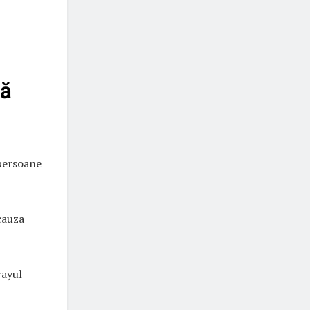
că
 persoane
cauza
rayul