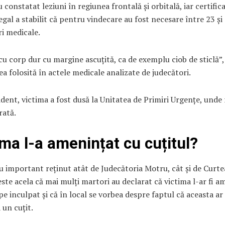
u constatat leziuni în regiunea frontală și orbitală, iar certific
gal a stabilit că pentru vindecare au fost necesare între 23 și 
ri medicale.
cu corp dur cu margine ascuțită, ca de exemplu ciob de sticlă”,
a folosită în actele medicale analizate de judecători.
dent, victima a fost dusă la Unitatea de Primiri Urgențe, unde
rată.
ima l-a amenințat cu cuțitul?
u important reținut atât de Judecătoria Motru, cât și de Curte
este acela că mai mulți martori au declarat că victima l-ar fi a
pe inculpat și că în local se vorbea despre faptul că aceasta ar
 un cuțit.