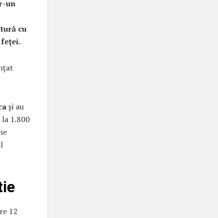
tr-un
itură cu
feței.
nțat
ca
și au
 la 1.800
une
l
tie
pre 12