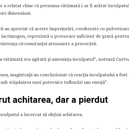
 a relatat chiar că persoana vătămată i-ar fi arătat inculpatu
mici dimensiuni.
ii au apreciat că aceste împrejurări, coroborate cu pulverizar
 lacrimogen, reprezintă o provocare suficient de gravă pentru
 existența circumstanței atenuante a provocării.
 vătămată era agitată și amenința inculpatul”, notează Curte
ea, magistrații au concluzionat că reacția inculpatului a fost
sub stăpânirea unei puternice tulburări sau emoții”.
rut achitarea, dar a pierdut
inculpatul a încercat să obțină achitarea.