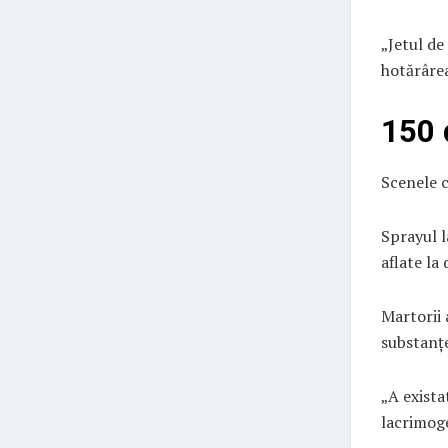
„Jetul de
hotărârea
150 
Scenele c
Sprayul l
aflate la
Martorii 
substanțe
„A exista
lacrimoge