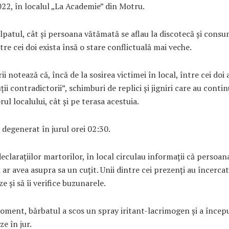
22, în localul „La Academie” din Motru.
lpatul, cât și persoana vătămată se aflau la discotecă și cons
ntre cei doi exista însă o stare conflictuală mai veche.
ii notează că, încă de la sosirea victimei în local, între cei doi
uții contradictorii”, schimburi de replici și jigniri care au conti
rul localului, cât și pe terasa acestuia.
a degenerat în jurul orei 02:30.
declarațiilor martorilor, în local circulau informații că persoan
ar avea asupra sa un cuțit. Unii dintre cei prezenți au încercat 
e și să îi verifice buzunarele.
oment, bărbatul a scos un spray iritant-lacrimogen și a încep
ze în jur.