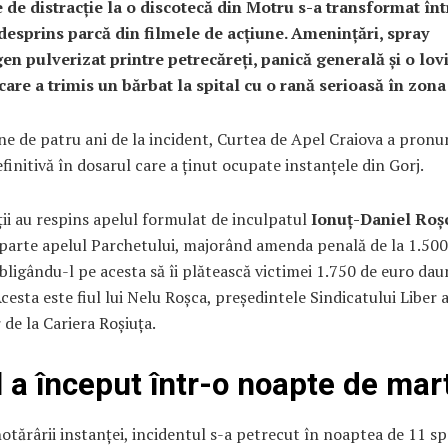
 de distracție la o discotecă din Motru s-a transformat în
desprins parcă din filmele de acțiune. Amenințări, spray
en pulverizat printre petrecăreți, panică generală și o lov
are a trimis un bărbat la spital cu o rană serioasă în zona 
ne de patru ani de la incident, Curtea de Apel Craiova a pronu
efinitivă în dosarul care a ținut ocupate instanțele din Gorj.
ii au respins apelul formulat de inculpatul
Ionuț-Daniel Roș
parte apelul Parchetului, majorând amenda penală de la 1.500
 obligându-l pe acesta să îi plătească victimei 1.750 de euro da
cesta este fiul lui Nelu Roșca, președintele Sindicatului Liber a
 de la Cariera Roșiuța.
l a început într-o noapte de mar
hotărârii instanței, incidentul s-a petrecut în noaptea de 11 s