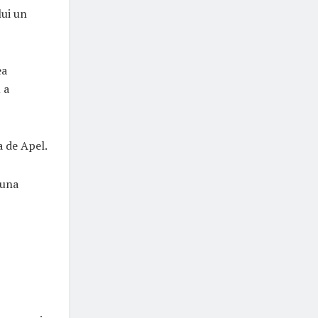
lui un
ea
 a
a de Apel.
 una