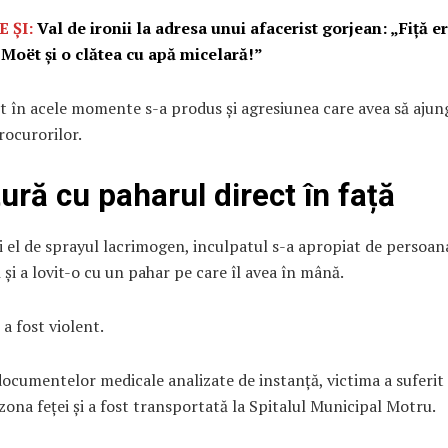
E ȘI:
Val de ironii la adresa unui afacerist gorjean: „Fiță e
 Moët și o clătea cu apă micelară!”
t în acele momente s-a produs și agresiunea care avea să ajun
rocurorilor.
tură cu paharul direct în față
i el de sprayul lacrimogen, inculpatul s-a apropiat de persoan
și a lovit-o cu un pahar pe care îl avea în mână.
a fost violent.
documentelor medicale analizate de instanță, victima a suferit
 zona feței și a fost transportată la Spitalul Municipal Motru.