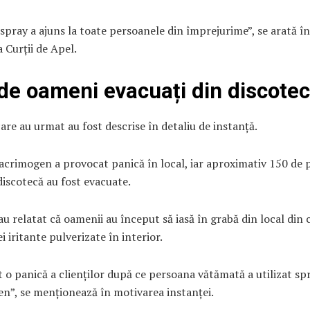
 spray a ajuns la toate persoanele din împrejurime”, se arată în
 Curții de Apel.
de oameni evacuați din discote
are au urmat au fost descrise în detaliu de instanță.
acrimogen a provocat panică în local, iar aproximativ 150 de
 discotecă au fost evacuate.
au relatat că oamenii au început să iasă în grabă din local din 
i iritante pulverizate în interior.
t o panică a clienților după ce persoana vătămată a utilizat sp
n”, se menționează în motivarea instanței.