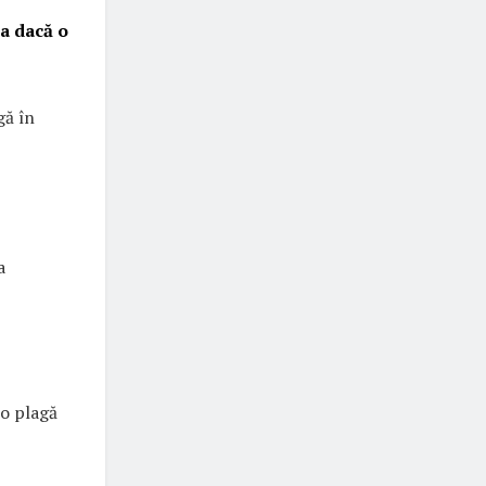
ra dacă o
gă în
a
 o plagă