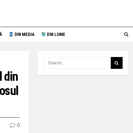
Ă
DIN MEDIA
DIN LUME
l din
losul
0