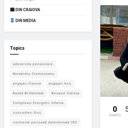
🏙 DIN CRAIOVA
DIN MEDIA
Topics
adeverinta pensionare
Alexandru Cremeneanu
angajari Craiova
angajari Gorj
Assad Al-Hamlawi
Avioane Craiova
Complexul Energetic Oltenia
0
concedieri Gorj
SHARES
contracte perioadă determinată CEO