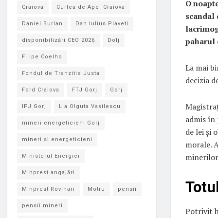
O noapte
Craiova
Curtea de Apel Craiova
scandal 
Daniel Burlan
Dan Iulius Plaveti
lacrimog
paharul c
disponibilizări CEO 2026
Dolj
Filipe Coelho
La mai bi
Fondul de Tranzitie Justa
decizia d
Ford Craiova
FTJ Gorj
Gorj
Magistraț
IPJ Gorj
Lia Olguta Vasilescu
admis în 
mineri energeticieni Gorj
de lei și
mineri si energeticieni
morale. A
minerilor
Ministerul Energiei
Minprest angajări
Totu
Minprest Rovinari
Motru
pensii
pensii mineri
Potrivit 