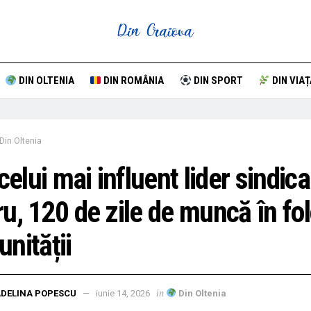
DIN OLTENIA
DIN ROMÂNIA
DIN SPORT
DIN VIAȚ
Din Oltenia
 celui mai influent lider sindica
u, 120 de zile de muncă în fo
nității
in
DELINA POPESCU
iunie 14, 2026
Din Oltenia