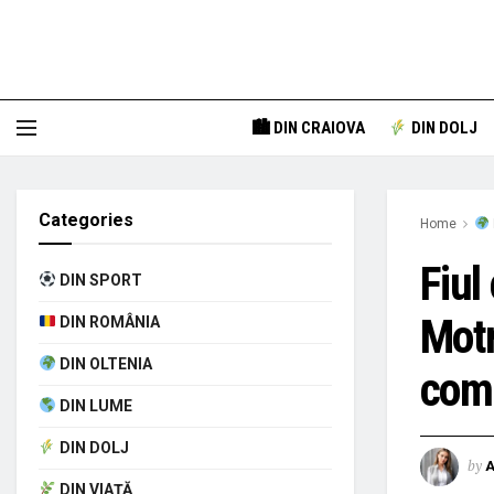
🏙 DIN CRAIOVA
DIN DOLJ
Categories
Home
Fiul
DIN SPORT
Motr
DIN ROMÂNIA
DIN OLTENIA
comu
DIN LUME
DIN DOLJ
by
A
DIN VIAȚĂ