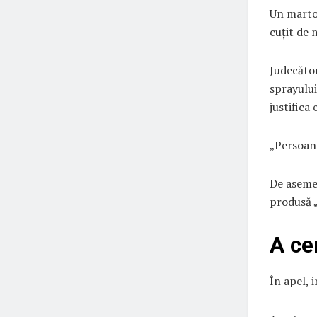
Un martor
cuțit de 
Judecător
sprayului
justifica
„Persoana
De asemen
produsă „
A ce
În apel, 