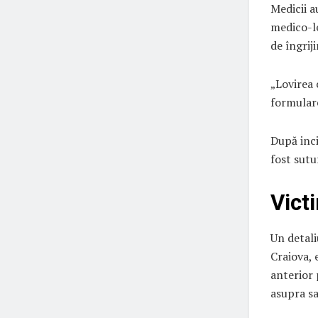
Medicii a
medico-le
de îngriji
„Lovirea 
formulare
După inci
fost sutu
Vict
Un detali
Craiova, 
anterior 
asupra sa