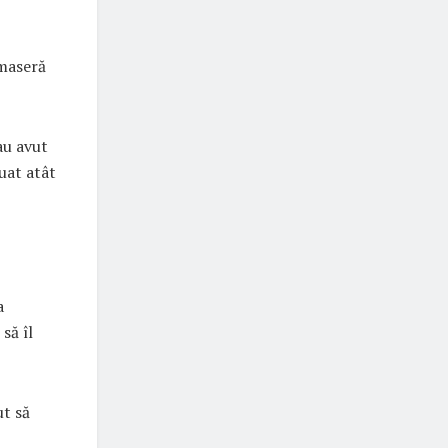
umaseră
 au avut
nuat atât
a
să îl
ut să