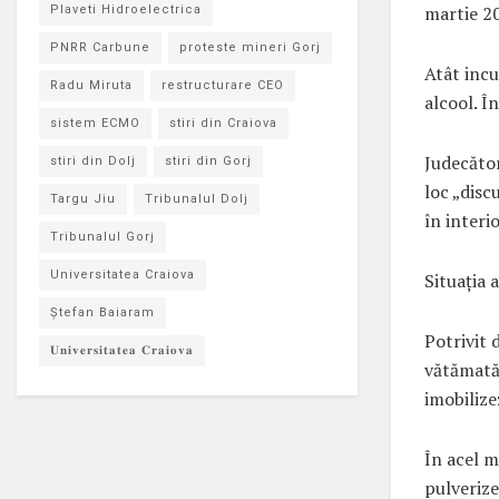
martie 20
Plaveti Hidroelectrica
PNRR Carbune
proteste mineri Gorj
Atât incu
Radu Miruta
restructurare CEO
alcool. Î
sistem ECMO
stiri din Craiova
Judecător
stiri din Dolj
stiri din Gorj
loc „disc
Targu Jiu
Tribunalul Dolj
în interio
Tribunalul Gorj
Universitatea Craiova
Situația 
Ștefan Baiaram
Potrivit 
𝐔𝐧𝐢𝐯𝐞𝐫𝐬𝐢𝐭𝐚𝐭𝐞𝐚 𝐂𝐫𝐚𝐢𝐨𝐯𝐚
vătămată 
imobilizez
În acel m
pulverize