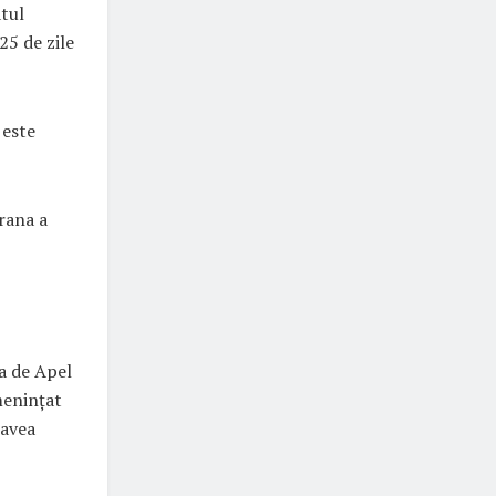
atul
25 de zile
 este
 rana a
a de Apel
menințat
 avea