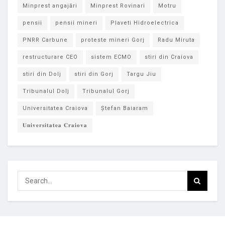
Minprest angajări
Minprest Rovinari
Motru
pensii
pensii mineri
Plaveti Hidroelectrica
PNRR Carbune
proteste mineri Gorj
Radu Miruta
restructurare CEO
sistem ECMO
stiri din Craiova
stiri din Dolj
stiri din Gorj
Targu Jiu
Tribunalul Dolj
Tribunalul Gorj
Universitatea Craiova
Ștefan Baiaram
𝐔𝐧𝐢𝐯𝐞𝐫𝐬𝐢𝐭𝐚𝐭𝐞𝐚 𝐂𝐫𝐚𝐢𝐨𝐯𝐚