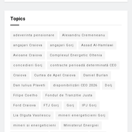
Topics
adeverinta pensionare
Alexandru Cremeneanu
angajari Craiova
angajari Gorj
Assad Al-Hamlawi
Avioane Craiova
Complexul Energetic Oltenia
concedieri Gorj
contracte perioadă determinată CEO
Craiova
Curtea de Apel Craiova
Daniel Burlan
Dan Iulius Plaveti
disponibilizări CEO 2026
Dolj
Filipe Coelho
Fondul de Tranzitie Justa
Ford Craiova
FTJ Gorj
Gorj
IPJ Gorj
Lia Olguta Vasilescu
mineri energeticieni Gorj
mineri si energeticieni
Ministerul Energiei