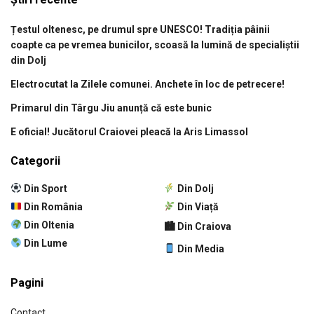
Țestul oltenesc, pe drumul spre UNESCO! Tradiția pâinii
coapte ca pe vremea bunicilor, scoasă la lumină de specialiștii
din Dolj
Electrocutat la Zilele comunei. Anchete în loc de petrecere!
Primarul din Târgu Jiu anunță că este bunic
E oficial! Jucătorul Craiovei pleacă la Aris Limassol
Categorii
Din Sport
Din Dolj
Din România
Din Viață
Din Oltenia
🏙 Din Craiova
Din Lume
Din Media
Pagini
Contact