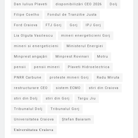
Dan Iulius Plaveti
disponibilizări CEO 2026
Dolj
Filipe Coelho
Fondul de Tranzitie Justa
Ford Craiova
FTJ Gorj
Gorj
IPJ Gorj
Lia Olguta Vasilescu
mineri energeticieni Gorj
mineri si energeticieni
Ministerul Energiei
Minprest angajări
Minprest Rovinari
Motru
pensii
pensii mineri
Plaveti Hidroelectrica
PNRR Carbune
proteste mineri Gorj
Radu Miruta
restructurare CEO
sistem ECMO
stiri din Craiova
stiri din Dolj
stiri din Gorj
Targu Jiu
Tribunalul Dolj
Tribunalul Gorj
Universitatea Craiova
Ștefan Baiaram
𝐔𝐧𝐢𝐯𝐞𝐫𝐬𝐢𝐭𝐚𝐭𝐞𝐚 𝐂𝐫𝐚𝐢𝐨𝐯𝐚