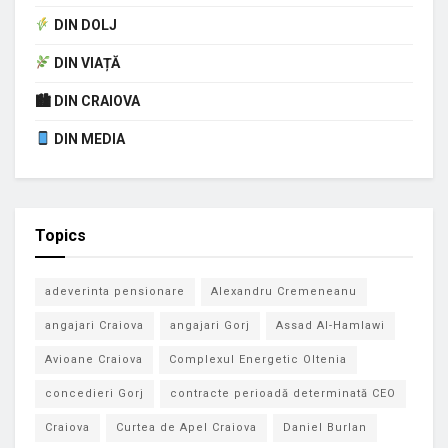
DIN DOLJ
DIN VIAȚĂ
🏙 DIN CRAIOVA
DIN MEDIA
Topics
adeverinta pensionare
Alexandru Cremeneanu
angajari Craiova
angajari Gorj
Assad Al-Hamlawi
Avioane Craiova
Complexul Energetic Oltenia
concedieri Gorj
contracte perioadă determinată CEO
Craiova
Curtea de Apel Craiova
Daniel Burlan