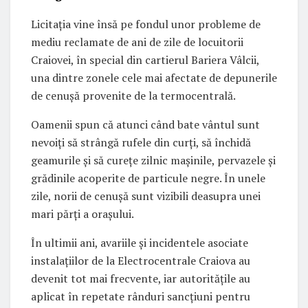
Licitația vine însă pe fondul unor probleme de
mediu reclamate de ani de zile de locuitorii
Craiovei, în special din cartierul Bariera Vâlcii,
una dintre zonele cele mai afectate de depunerile
de cenușă provenite de la termocentrală.
Oamenii spun că atunci când bate vântul sunt
nevoiți să strângă rufele din curți, să închidă
geamurile și să curețe zilnic mașinile, pervazele și
grădinile acoperite de particule negre. În unele
zile, norii de cenușă sunt vizibili deasupra unei
mari părți a orașului.
În ultimii ani, avariile și incidentele asociate
instalațiilor de la Electrocentrale Craiova au
devenit tot mai frecvente, iar autoritățile au
aplicat în repetate rânduri sancțiuni pentru