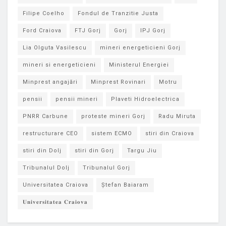
Filipe Coelho
Fondul de Tranzitie Justa
Ford Craiova
FTJ Gorj
Gorj
IPJ Gorj
Lia Olguta Vasilescu
mineri energeticieni Gorj
mineri si energeticieni
Ministerul Energiei
Minprest angajări
Minprest Rovinari
Motru
pensii
pensii mineri
Plaveti Hidroelectrica
PNRR Carbune
proteste mineri Gorj
Radu Miruta
restructurare CEO
sistem ECMO
stiri din Craiova
stiri din Dolj
stiri din Gorj
Targu Jiu
Tribunalul Dolj
Tribunalul Gorj
Universitatea Craiova
Ștefan Baiaram
𝐔𝐧𝐢𝐯𝐞𝐫𝐬𝐢𝐭𝐚𝐭𝐞𝐚 𝐂𝐫𝐚𝐢𝐨𝐯𝐚