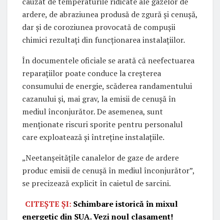
cauzat de temperaturile ridicate ale gazelor de
ardere, de abraziunea produsă de zgură și cenușă,
dar și de coroziunea provocată de compușii
chimici rezultați din funcționarea instalațiilor.
În documentele oficiale se arată că neefectuarea
reparațiilor poate conduce la creșterea
consumului de energie, scăderea randamentului
cazanului și, mai grav, la emisii de cenușă în
mediul înconjurător. De asemenea, sunt
menționate riscuri sporite pentru personalul
care exploatează și întreține instalațiile.
„Neetanșeitățile canalelor de gaze de ardere
produc emisii de cenușă în mediul înconjurător”,
se precizează explicit în caietul de sarcini.
CITEȘTE ȘI:
Schimbare istorică în mixul
energetic din SUA. Vezi noul clasament!