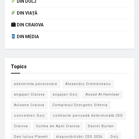
DIN DOLJ
DIN VIAȚĂ
🏙 DIN CRAIOVA
DIN MEDIA
Topics
adeverinta pensionare
Alexandru Cremeneanu
angajari Craiova
angajari Gorj
Assad Al-Hamlawi
Avioane Craiova
Complexul Energetic Oltenia
concedieri Gorj
contracte perioadă determinată CEO
Craiova
Curtea de Apel Craiova
Daniel Burlan
Dan Iulius Plaveti
disponibilizări CEO 2026
Dolj