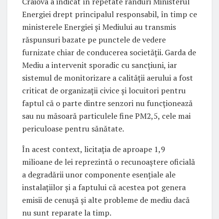
Craiova a indicat în repetate rânduri Ministerul
Energiei drept principalul responsabil, în timp ce
ministerele Energiei și Mediului au transmis
răspunsuri bazate pe punctele de vedere
furnizate chiar de conducerea societății. Garda de
Mediu a intervenit sporadic cu sancțiuni, iar
sistemul de monitorizare a calității aerului a fost
criticat de organizații civice și locuitori pentru
faptul că o parte dintre senzori nu funcționează
sau nu măsoară particulele fine PM2,5, cele mai
periculoase pentru sănătate.
În acest context, licitația de aproape 1,9
milioane de lei reprezintă o recunoaștere oficială
a degradării unor componente esențiale ale
instalațiilor și a faptului că acestea pot genera
emisii de cenușă și alte probleme de mediu dacă
nu sunt reparate la timp.