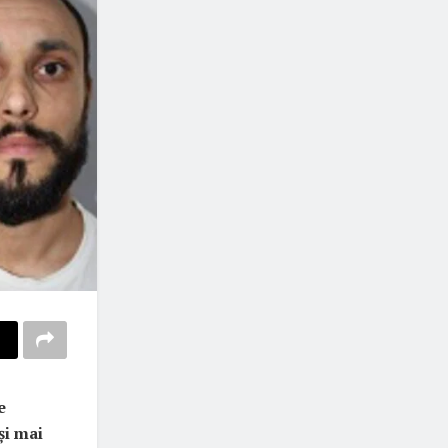
e
și mai