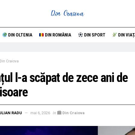
DIN OLTENIA
DIN ROMÂNIA
DIN SPORT
DIN VIAȚ
Din Craiova
țul l-a scăpat de zece ani de
isoare
in
ULIAN RADU
mai 6, 2026
🏙 Din Craiova