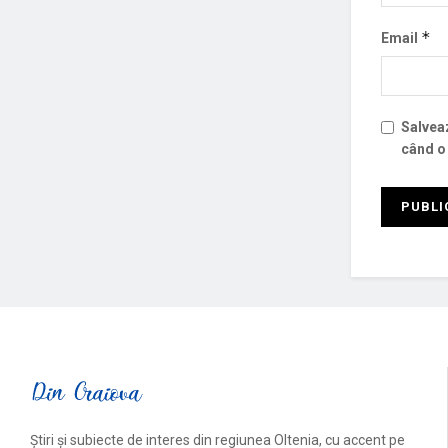
*
Email
Salveaz
când o
Știri și subiecte de interes din regiunea Oltenia, cu accent pe