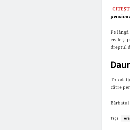
CITEȘT
pension
Pe lângă 
civile și
dreptul d
Daun
Totodată,
către pe
Bărbatul
Tags:
eva