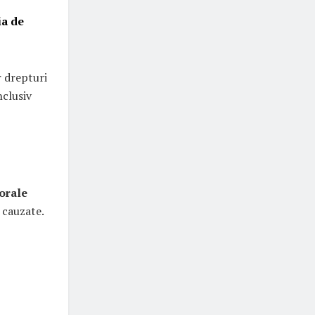
ia de
r drepturi
nclusiv
orale
 cauzate.