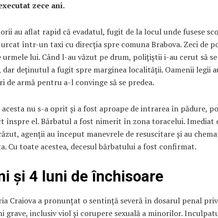
executat zece ani.
rii au aflat rapid că evadatul, fugit de la locul unde fusese sco
urcat într-un taxi cu direcția spre comuna Brabova. Zeci de pol
 urmele lui. Când l-au văzut pe drum, polițiștii i-au cerut să se
 dar deținutul a fugit spre marginea localității. Oamenii legii a
ri de armă pentru a-l convinge să se predea.
acesta nu s-a oprit și a fost aproape de intrarea în pădure, pol
ct înspre el. Bărbatul a fost nimerit în zona toracelui. Imediat
căzut, agenții au început manevrele de resuscitare și au chema
. Cu toate acestea, decesul bărbatului a fost confirmat.
ni și 4 luni de închisoare
ia Craiova a pronunțat o sentință severă în dosarul penal pri
ni grave, inclusiv viol și corupere sexuală a minorilor. Inculpatu