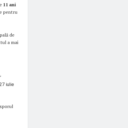
de
11 ani
te pentru
ipală de
tul a mai
,
27 iulie
 sporul