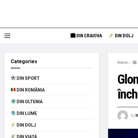
🏙 DIN CRAIOVA
DIN DOLJ
Categories
Home
🏙 
Glon
DIN SPORT
înch
DIN ROMÂNIA
DIN OLTENIA
DIN LUME
by
I
DIN DOLJ
DIN VIAȚĂ