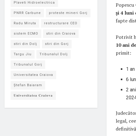
Plaveti Hidroelectrica
Popescu 
și 4 luni
PNRR Carbune
proteste mineri Gorj
fapte dis
Radu Miruta
restructurare CEO
sistem ECMO
stiri din Craiova
Potrivit 
10 ani d
stiri din Dolj
stiri din Gorj
primit:
Targu Jiu
Tribunalul Dolj
Tribunalul Gorj
1 an
Universitatea Craiova
6 lu
Ștefan Baiaram
2 ani
𝐔𝐧𝐢𝐯𝐞𝐫𝐬𝐢𝐭𝐚𝐭𝐞𝐚 𝐂𝐫𝐚𝐢𝐨𝐯𝐚
2024
Judecător
legal, ce
definitiv