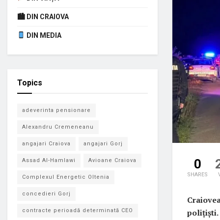
🏙 DIN CRAIOVA
DIN MEDIA
Topics
adeverinta pensionare
Alexandru Cremeneanu
angajari Craiova
angajari Gorj
0
Assad Al-Hamlawi
Avioane Craiova
SHARES
Complexul Energetic Oltenia
concedieri Gorj
Craiovea
polițișt
contracte perioadă determinată CEO