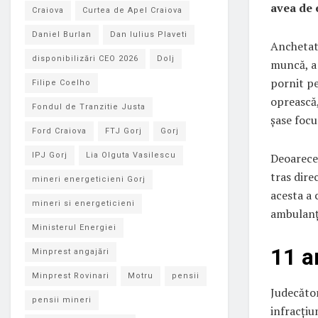
avea de 
Craiova
Curtea de Apel Craiova
Daniel Burlan
Dan Iulius Plaveti
Anchetato
disponibilizări CEO 2026
Dolj
muncă, a 
pornit pe
Filipe Coelho
oprească,
Fondul de Tranzitie Justa
șase focu
Ford Craiova
FTJ Gorj
Gorj
Deoarece 
IPJ Gorj
Lia Olguta Vasilescu
tras dire
mineri energeticieni Gorj
acesta a 
mineri si energeticieni
ambulanța
Ministerul Energiei
11 a
Minprest angajări
Minprest Rovinari
Motru
pensii
Judecător
pensii mineri
infracțiu