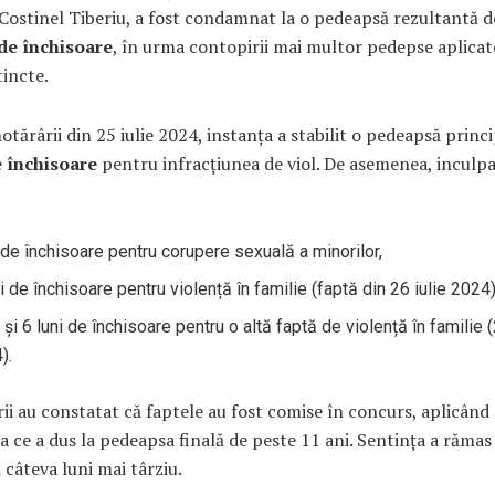
Costinel Tiberiu, a fost condamnat la o pedeapsă rezultantă 
 de închisoare
, în urma contopirii mai multor pedepse aplica
tincte.
hotărârii din 25 iulie 2024, instanța a stabilit o pedeapsă princ
e închisoare
pentru infracțiunea de viol. De asemenea, inculpa
 de închisoare pentru corupere sexuală a minorilor,
ni de închisoare pentru violență în familie (faptă din 26 iulie 2024)
 și 6 luni de închisoare pentru o altă faptă de violență în familie (
).
ii au constatat că faptele au fost comise în concurs, aplicând
ea ce a dus la pedeapsa finală de peste 11 ani. Sentința a rămas
ă câteva luni mai târziu.