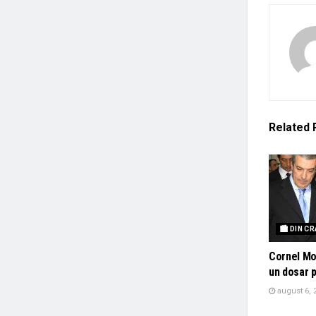
Related
🏙 DIN C
Cornel Mo
un dosar 
august 6, 