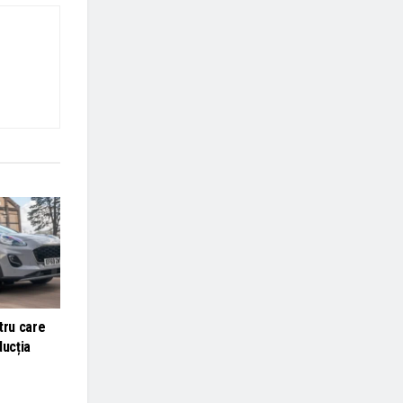
tru care
ducția