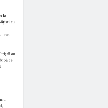
s la
ițiști au
u tras
ițiștii au
 după ce
t
vind
l,