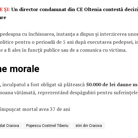
E ȘI:
Un director condamnat din CE Oltenia contestă deciz
are
pedeapsa cu închisoarea, instanța a dispus și interzicerea uno
 politice pentru o perioadă de 5 ani după executarea pedepsei, i
e a fi ales în funcții publice sau de a comunica cu victima.
e morale
 inculpatul a fost obligat să plătească
50.000 de lei daune m
rsoana vătămată, reprezentând despăgubiri pentru suferințele
 împușcat mortal avea 37 de ani
dat Craiova
Popescu Costinel Tiberiu
stiri din Craiova