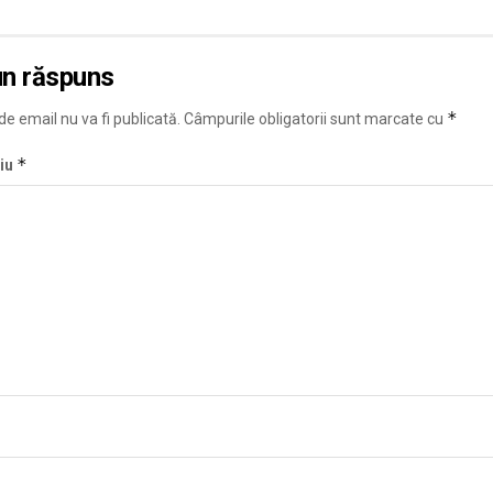
un răspuns
*
e email nu va fi publicată.
Câmpurile obligatorii sunt marcate cu
*
iu