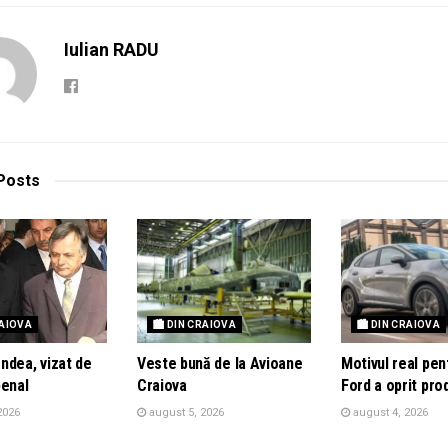
Iulian RADU
Posts
RAIOVA
🏙 DIN CRAIOVA
🏙 DIN CRAIOVA
ndea, vizat de
Veste bună de la Avioane
Motivul real pen
penal
Craiova
Ford a oprit pro
2026
august 5, 2026
august 4, 2026