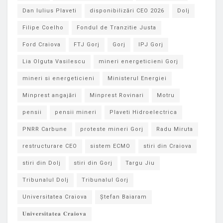
Dan Iulius Plaveti
disponibilizări CEO 2026
Dolj
Filipe Coelho
Fondul de Tranzitie Justa
Ford Craiova
FTJ Gorj
Gorj
IPJ Gorj
Lia Olguta Vasilescu
mineri energeticieni Gorj
mineri si energeticieni
Ministerul Energiei
Minprest angajări
Minprest Rovinari
Motru
pensii
pensii mineri
Plaveti Hidroelectrica
PNRR Carbune
proteste mineri Gorj
Radu Miruta
restructurare CEO
sistem ECMO
stiri din Craiova
stiri din Dolj
stiri din Gorj
Targu Jiu
Tribunalul Dolj
Tribunalul Gorj
Universitatea Craiova
Ștefan Baiaram
𝐔𝐧𝐢𝐯𝐞𝐫𝐬𝐢𝐭𝐚𝐭𝐞𝐚 𝐂𝐫𝐚𝐢𝐨𝐯𝐚