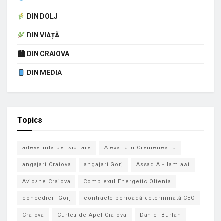
DIN DOLJ
DIN VIAȚĂ
🏙 DIN CRAIOVA
DIN MEDIA
Topics
adeverinta pensionare
Alexandru Cremeneanu
angajari Craiova
angajari Gorj
Assad Al-Hamlawi
Avioane Craiova
Complexul Energetic Oltenia
concedieri Gorj
contracte perioadă determinată CEO
Craiova
Curtea de Apel Craiova
Daniel Burlan