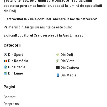
Țestul oltenesc, pe drumul spre UNESCO! Tradiția pâinii
coapte ca pe vremea bunicilor, scoasă la lumină de specialiștii
din Dolj
Electrocutat la Zilele comunei. Anchete în loc de petrecere!
Primarul din Târgu Jiu anunță că este bunic
E oficial! Jucătorul Craiovei pleacă la Aris Limassol
Categorii
Din Sport
Din Dolj
Din România
Din Viață
Din Oltenia
🏙 Din Craiova
Din Lume
Din Media
Pagini
Contact
Despre noi