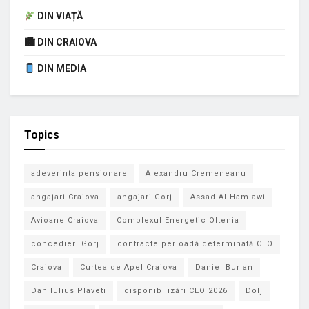
DIN VIAȚĂ
🏙 DIN CRAIOVA
DIN MEDIA
Topics
adeverinta pensionare
Alexandru Cremeneanu
angajari Craiova
angajari Gorj
Assad Al-Hamlawi
Avioane Craiova
Complexul Energetic Oltenia
concedieri Gorj
contracte perioadă determinată CEO
Craiova
Curtea de Apel Craiova
Daniel Burlan
Dan Iulius Plaveti
disponibilizări CEO 2026
Dolj