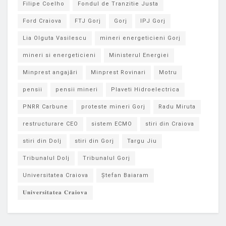
Filipe Coelho
Fondul de Tranzitie Justa
Ford Craiova
FTJ Gorj
Gorj
IPJ Gorj
Lia Olguta Vasilescu
mineri energeticieni Gorj
mineri si energeticieni
Ministerul Energiei
Minprest angajări
Minprest Rovinari
Motru
pensii
pensii mineri
Plaveti Hidroelectrica
PNRR Carbune
proteste mineri Gorj
Radu Miruta
restructurare CEO
sistem ECMO
stiri din Craiova
stiri din Dolj
stiri din Gorj
Targu Jiu
Tribunalul Dolj
Tribunalul Gorj
Universitatea Craiova
Ștefan Baiaram
𝐔𝐧𝐢𝐯𝐞𝐫𝐬𝐢𝐭𝐚𝐭𝐞𝐚 𝐂𝐫𝐚𝐢𝐨𝐯𝐚