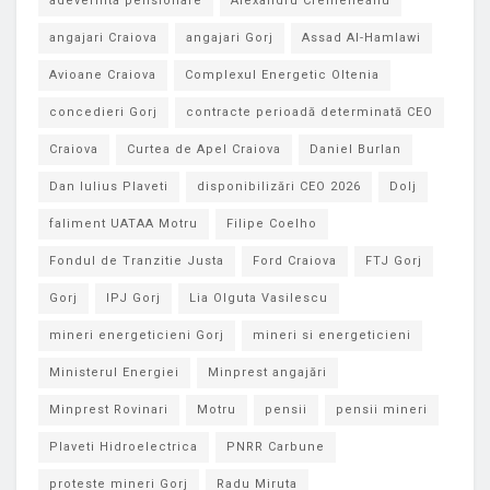
adeverinta pensionare
Alexandru Cremeneanu
angajari Craiova
angajari Gorj
Assad Al-Hamlawi
Avioane Craiova
Complexul Energetic Oltenia
concedieri Gorj
contracte perioadă determinată CEO
Craiova
Curtea de Apel Craiova
Daniel Burlan
Dan Iulius Plaveti
disponibilizări CEO 2026
Dolj
faliment UATAA Motru
Filipe Coelho
Fondul de Tranzitie Justa
Ford Craiova
FTJ Gorj
Gorj
IPJ Gorj
Lia Olguta Vasilescu
mineri energeticieni Gorj
mineri si energeticieni
Ministerul Energiei
Minprest angajări
Minprest Rovinari
Motru
pensii
pensii mineri
Plaveti Hidroelectrica
PNRR Carbune
proteste mineri Gorj
Radu Miruta