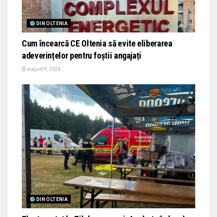
DIN OLTENIA
Cum încearcă CE Oltenia să evite eliberarea
adeverințelor pentru foștii angajați
august 9, 2026
DIN OLTENIA