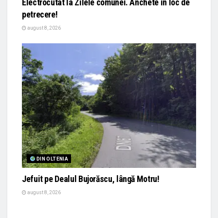
Electrocutat la Zilele comunei. Anchete în loc de
petrecere!
august 8, 2026
DIN OLTENIA
Jefuit pe Dealul Bujorăscu, lângă Motru!
august 8, 2026