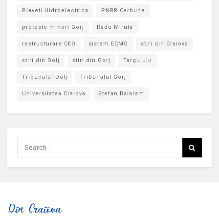
Plaveti Hidroelectrica
PNRR Carbune
proteste mineri Gorj
Radu Miruta
restructurare CEO
sistem ECMO
stiri din Craiova
stiri din Dolj
stiri din Gorj
Targu Jiu
Tribunalul Dolj
Tribunalul Gorj
Universitatea Craiova
Ștefan Baiaram