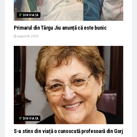
DIN VIAȚĂ
Primarul din Târgu Jiu anunță că este bunic
august 8, 2026
DIN VIAȚĂ
S-a stins din viață o cunoscută profesoară din Gorj