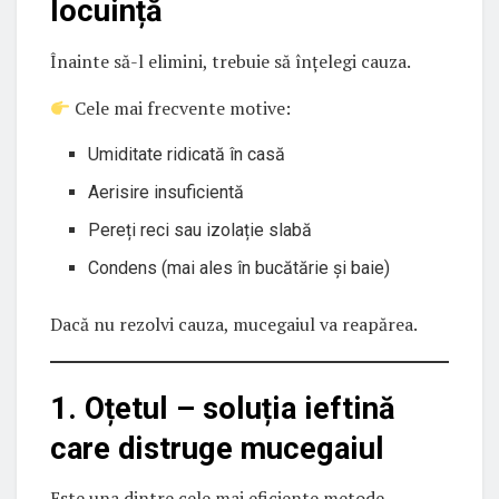
locuință
Înainte să-l elimini, trebuie să înțelegi cauza.
Cele mai frecvente motive:
Umiditate ridicată în casă
Aerisire insuficientă
Pereți reci sau izolație slabă
Condens (mai ales în bucătărie și baie)
Dacă nu rezolvi cauza, mucegaiul va reapărea.
1. Oțetul – soluția ieftină
care distruge mucegaiul
Este una dintre cele mai eficiente metode