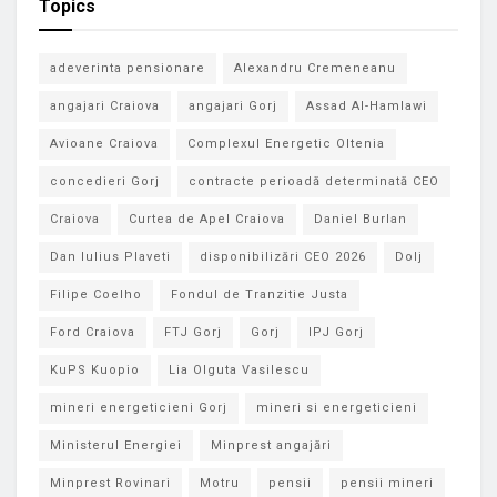
Topics
adeverinta pensionare
Alexandru Cremeneanu
angajari Craiova
angajari Gorj
Assad Al-Hamlawi
Avioane Craiova
Complexul Energetic Oltenia
concedieri Gorj
contracte perioadă determinată CEO
Craiova
Curtea de Apel Craiova
Daniel Burlan
Dan Iulius Plaveti
disponibilizări CEO 2026
Dolj
Filipe Coelho
Fondul de Tranzitie Justa
Ford Craiova
FTJ Gorj
Gorj
IPJ Gorj
KuPS Kuopio
Lia Olguta Vasilescu
mineri energeticieni Gorj
mineri si energeticieni
Ministerul Energiei
Minprest angajări
Minprest Rovinari
Motru
pensii
pensii mineri