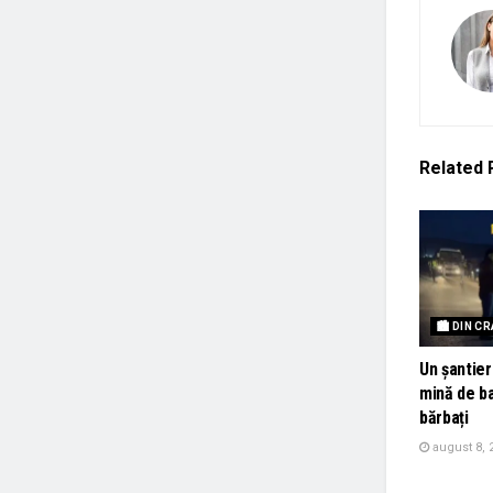
Related
🏙 DIN C
Un șantier
mină de ba
bărbați
august 8, 