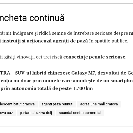
cheta continuă
târnit indignare și ridică semne de întrebare serioase despre
m
 instruiți și acționează agenții de pază
în spațiile publice.
i găsiți vinovați, cei trei riscă
consecințe penale serioase
.
RA – SUV-ul hibrid chinezesc Galaxy M7, dezvoltat de Ge
tenția nu doar prin numele care amintește de un smartphon
 prin autonomia totală de peste 1.700 km
lescent batut craiova
agenti paza retinuti
agresiune mall craiova
aiova caz
purtare abuziva dolj
scandal centru comercial