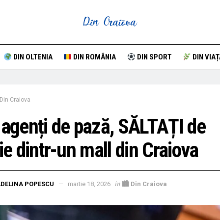
DIN OLTENIA
DIN ROMÂNIA
DIN SPORT
DIN VIAȚ
Din Craiova
 agenți de pază, SĂLTAȚI de
ție dintr-un mall din Craiova
in
DELINA POPESCU
martie 18, 2026
🏙 Din Craiova