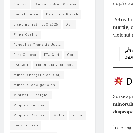
după ce a
Craiova
Curtea de Apel Craiova
Daniel Burlan
Dan Iulius Plaveti
Potrivit 
disponibilizări CEO 2026
Dolj
martie
, 
violență 
Filipe Coelho
Fondul de Tranzitie Justa
„În 
Ford Craiova
FTJ Gorj
Gorj
serv
IPJ Gorj
Lia Olguta Vasilescu
mineri energeticieni Gorj
De
mineri si energeticieni
Surse apr
Ministerul Energiei
minorulu
Minprest angajări
dispropo
Minprest Rovinari
Motru
pensii
pensii mineri
În loc să 