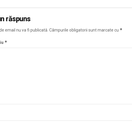
un răspuns
*
e email nu va fi publicată.
Câmpurile obligatorii sunt marcate cu
*
iu