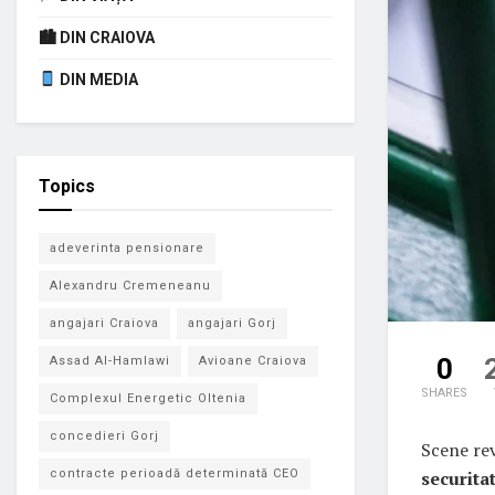
🏙 DIN CRAIOVA
DIN MEDIA
Topics
adeverinta pensionare
Alexandru Cremeneanu
angajari Craiova
angajari Gorj
0
Assad Al-Hamlawi
Avioane Craiova
SHARES
Complexul Energetic Oltenia
concedieri Gorj
Scene re
securitat
contracte perioadă determinată CEO