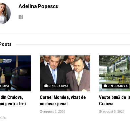
Adelina Popescu
Posts
RAIOVA
🏙 DIN CRAIOVA
🏙 DIN CRAIOVA
 din Craiova,
Cornel Mondea, vizat de
Veste bună de l
ni pentru trei
un dosar penal
Craiova
august 6, 2026
august 5, 2026
2026