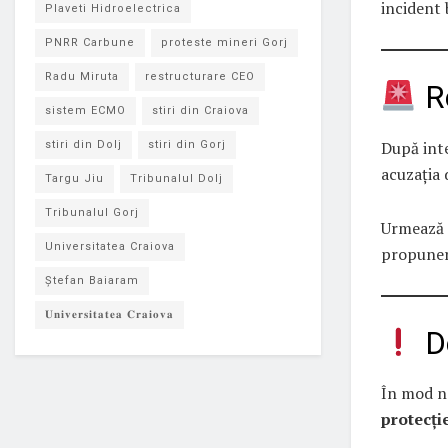
incident 
Plaveti Hidroelectrica
PNRR Carbune
proteste mineri Gorj
Radu Miruta
restructurare CEO
Re
sistem ECMO
stiri din Craiova
După inte
stiri din Dolj
stiri din Gorj
acuzația
Targu Jiu
Tribunalul Dolj
Tribunalul Gorj
Urmează 
Universitatea Craiova
propuner
Ștefan Baiaram
𝐔𝐧𝐢𝐯𝐞𝐫𝐬𝐢𝐭𝐚𝐭𝐞𝐚 𝐂𝐫𝐚𝐢𝐨𝐯𝐚
De
În mod n
protecți