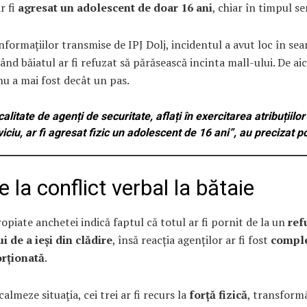
r fi
agresat un adolescent de doar 16 ani
, chiar în timpul ser
informațiilor transmise de IPJ Dolj, incidentul a avut loc în se
când băiatul ar fi refuzat să părăsească incinta mall-ului. De aic
nu a mai fost decât un pas.
calitate de agenți de securitate, aflați în exercitarea atribuțiilor
iciu, ar fi agresat fizic un adolescent de 16 ani”, au precizat poli
 la conflict verbal la bătaie
opiate anchetei indică faptul că totul ar fi pornit de la un
ref
i de a ieși din clădire
, însă reacția agenților ar fi fost
compl
rționată
.
calmeze situația, cei trei ar fi recurs la
forță fizică
, transform