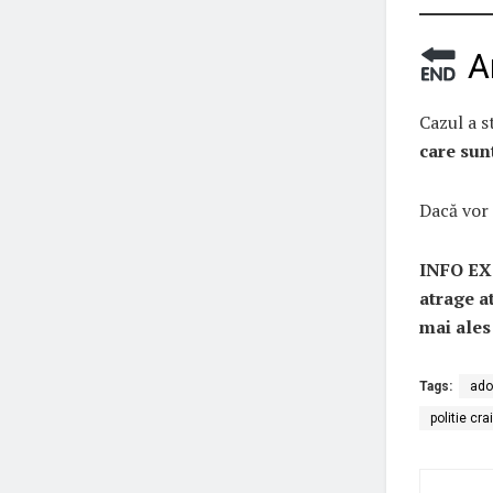
An
Cazul a s
care sunt
Dacă vor f
INFO EXT
atrage a
mai ales
Tags:
ado
politie cr