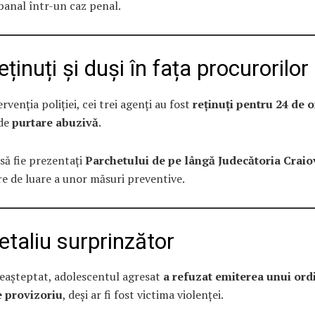
banal într-un caz penal.
ținuți și duși în fața procurorilor
rvenția poliției, cei trei agenți au fost
reținuți pentru 24 de o
 de
purtare abuzivă
.
să fie prezentați
Parchetului de pe lângă Judecătoria Craio
e de luare a unor măsuri preventive.
taliu surprinzător
eașteptat, adolescentul agresat
a refuzat emiterea unui ord
e provizoriu
, deși ar fi fost victima violenței.