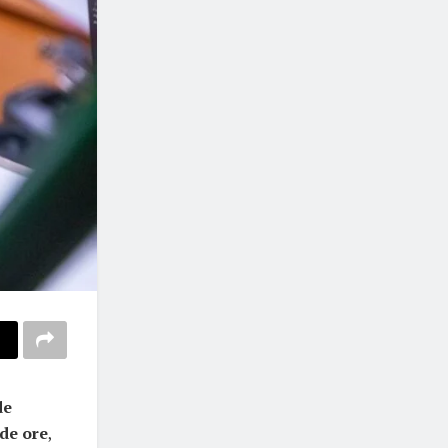
de
 de ore
,