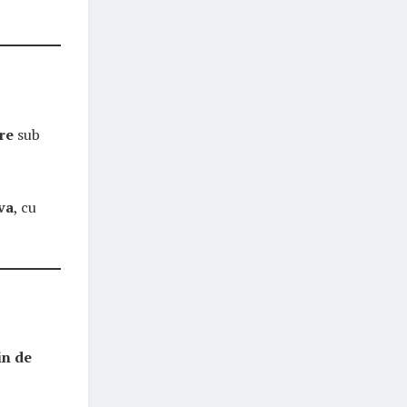
re
sub
va
, cu
in de