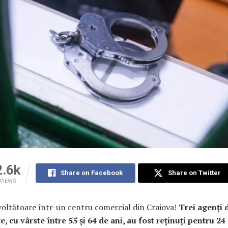
2.6k
Share on Facebook
Share on Twitter
VIEWS
voltătoare într-un centru comercial din Craiova!
Trei agenți 
e, cu vârste între 55 și 64 de ani, au fost reținuți pentru 24