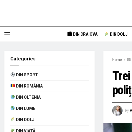
🏙 DIN CRAIOVA
DIN DOLJ
Categories
Home
🏙 
Trei
DIN SPORT
poli
DIN ROMÂNIA
DIN OLTENIA
DIN LUME
by
A
DIN DOLJ
DIN VIAȚĂ