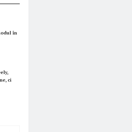
odul în
ely,
e, ci