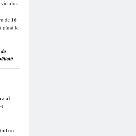
viciului.
ara de
16
i până la
 de
țiștii.
uz al
et
ând un