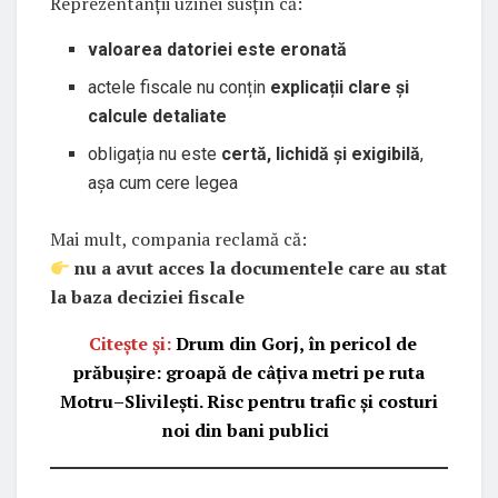
Reprezentanții uzinei susțin că:
valoarea datoriei este eronată
actele fiscale nu conțin
explicații clare și
calcule detaliate
obligația nu este
certă, lichidă și exigibilă
,
așa cum cere legea
Mai mult, compania reclamă că:
nu a avut acces la documentele care au stat
la baza deciziei fiscale
Citește și:
Drum din Gorj, în pericol de
prăbușire: groapă de câțiva metri pe ruta
Motru–Slivilești. Risc pentru trafic și costuri
noi din bani publici