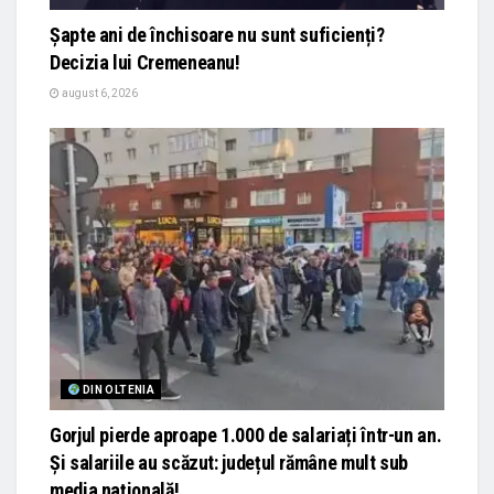
Șapte ani de închisoare nu sunt suficienți?
Decizia lui Cremeneanu!
august 6, 2026
DIN OLTENIA
Gorjul pierde aproape 1.000 de salariați într-un an.
Și salariile au scăzut: județul rămâne mult sub
media națională!