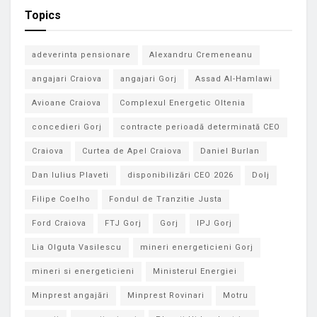
Topics
adeverinta pensionare
Alexandru Cremeneanu
angajari Craiova
angajari Gorj
Assad Al-Hamlawi
Avioane Craiova
Complexul Energetic Oltenia
concedieri Gorj
contracte perioadă determinată CEO
Craiova
Curtea de Apel Craiova
Daniel Burlan
Dan Iulius Plaveti
disponibilizări CEO 2026
Dolj
Filipe Coelho
Fondul de Tranzitie Justa
Ford Craiova
FTJ Gorj
Gorj
IPJ Gorj
Lia Olguta Vasilescu
mineri energeticieni Gorj
mineri si energeticieni
Ministerul Energiei
Minprest angajări
Minprest Rovinari
Motru