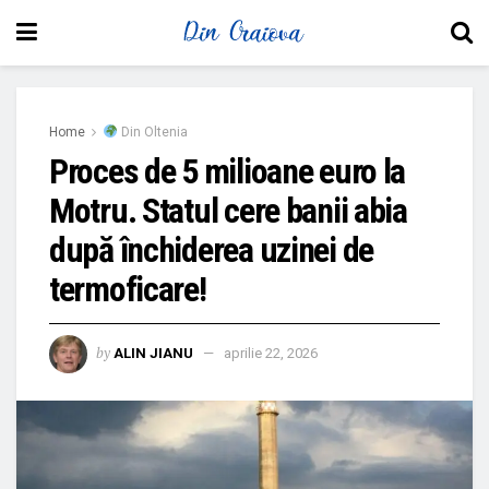
Home
Din Oltenia
Proces de 5 milioane euro la
Motru. Statul cere banii abia
după închiderea uzinei de
termoficare!
by
ALIN JIANU
aprilie 22, 2026