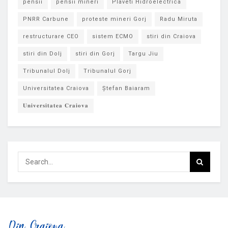
pensii
pensii mineri
Plaveti Hidroelectrica
PNRR Carbune
proteste mineri Gorj
Radu Miruta
restructurare CEO
sistem ECMO
stiri din Craiova
stiri din Dolj
stiri din Gorj
Targu Jiu
Tribunalul Dolj
Tribunalul Gorj
Universitatea Craiova
Ștefan Baiaram
𝐔𝐧𝐢𝐯𝐞𝐫𝐬𝐢𝐭𝐚𝐭𝐞𝐚 𝐂𝐫𝐚𝐢𝐨𝐯𝐚