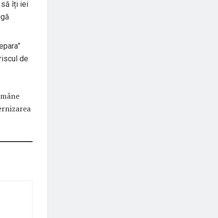
ă îți iei
igă
epara”
riscul de
rămâne
ernizarea