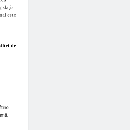
islația
inal este
flict de
ftine
umă,