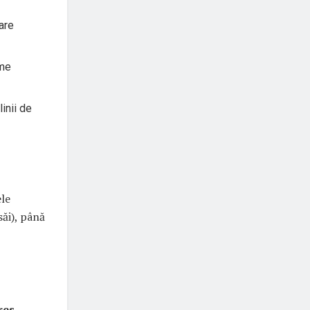
are
eme
inii de
ele
săi), până
res