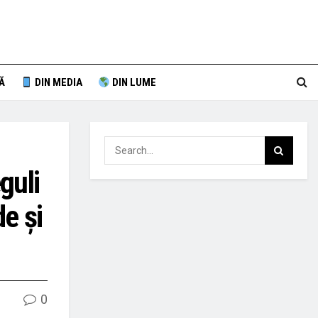
Ă
DIN MEDIA
DIN LUME
guli
de și
0