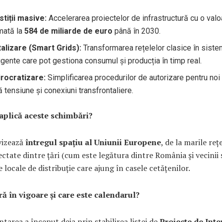
stiții masive:
Accelerarea proiectelor de infrastructură cu o valo
mată la
584 de miliarde de euro
până în 2030.
talizare (Smart Grids):
Transformarea rețelelor clasice în sist
ligente care pot gestiona consumul și producția în timp real.
rocratizare:
Simplificarea procedurilor de autorizare pentru noi l
tă tensiune și conexiuni transfrontaliere.
aplică aceste schimbări?
vizează
întregul spațiu al Uniunii Europene
, de la marile reț
ctate dintre țări (cum este legătura dintre România și vecinii 
le locale de distribuție care ajung în casele cetățenilor.
ră în vigoare și care este calendarul?
area a început deja prin stabilirea listei de
Proiecte de Inte