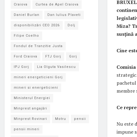
BRUXELLE
Craiova
Curtea de Apel Craiova
continen
Daniel Burlan
Dan Iulius Plaveti
legislat
Miza? Tr
disponibilizări CEO 2026
Dolj
susțină a
Filipe Coelho
Fondul de Tranzitie Justa
Cine este
Ford Craiova
FTJ Gorj
Gorj
Comisia
IPJ Gorj
Lia Olguta Vasilescu
strategic
mineri energeticieni Gorj
pachetul 
mineri si energeticieni
membre s
Ministerul Energiei
Ce repre
Minprest angajări
Minprest Rovinari
Motru
pensii
Nu este d
pensii mineri
impune s