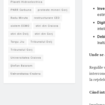
Plaveti Hidroelectrica
Inve
PNRR Carbune
proteste mineri Gorj
esti
Radu Miruta
restructurare CEO
Digi
sistem ECMO
stiri din Craiova
inte
stiri din Dolj
stiri din Gorj
Debi
Targu Jiu
Tribunalul Dolj
înal
Tribunalul Gorj
Unde se 
Universitatea Craiova
Ștefan Baiaram
Regulile 
intercone
𝐔𝐧𝐢𝐯𝐞𝐫𝐬𝐢𝐭𝐚𝐭𝐞𝐚 𝐂𝐫𝐚𝐢𝐨𝐯𝐚
la rețele
Când int
Implement