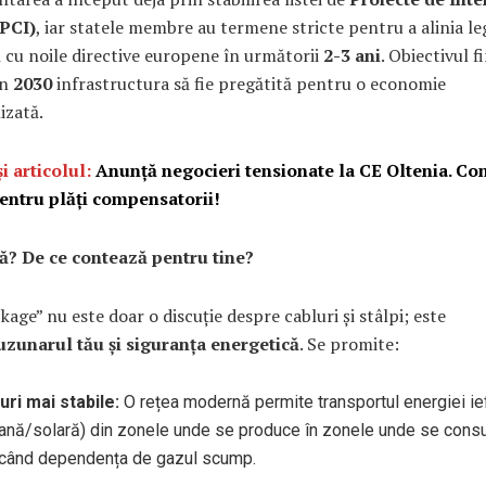
PCI)
, iar statele membre au termene stricte pentru a alinia leg
 cu noile directive europene în următorii
2-3 ani
. Obiectivul f
în
2030
infrastructura să fie pregătită pentru o economie
izată.
și articolul:
Anunță negocieri tensionate la CE Oltenia. Con
ntru plăți compensatorii!
că? De ce contează pentru tine?
kage” nu este doar o discuție despre cabluri și stâlpi; este
uzunarul tău și siguranța energetică
. Se promite:
uri mai stabile:
O rețea modernă permite transportul energiei ie
iană/solară) din zonele unde se produce în zonele unde se cons
când dependența de gazul scump.