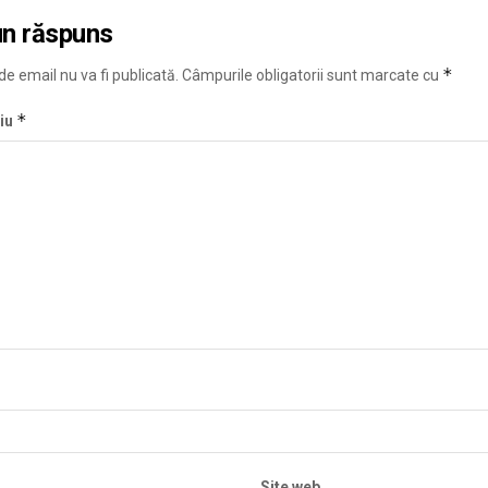
un răspuns
*
e email nu va fi publicată.
Câmpurile obligatorii sunt marcate cu
*
iu
Site web