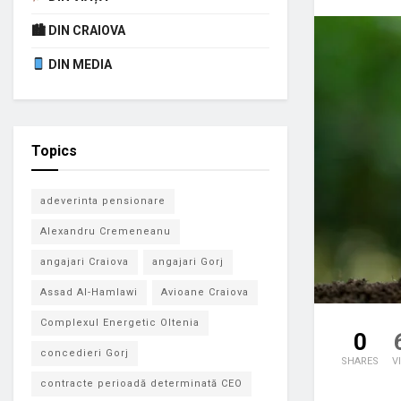
🏙 DIN CRAIOVA
DIN MEDIA
Topics
adeverinta pensionare
Alexandru Cremeneanu
angajari Craiova
angajari Gorj
Assad Al-Hamlawi
Avioane Craiova
Complexul Energetic Oltenia
0
concedieri Gorj
SHARES
V
contracte perioadă determinată CEO