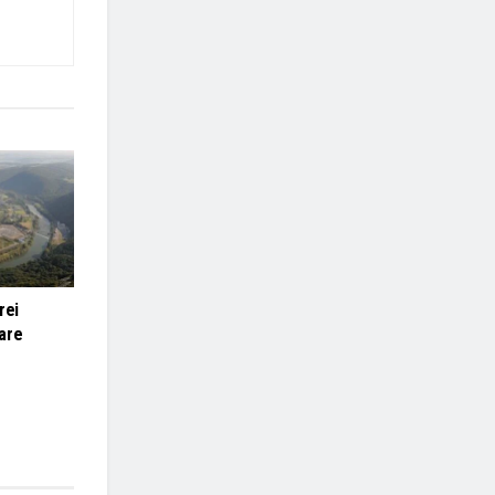
rei
are