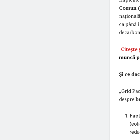
Comun (
națională
ca până 
decarbon
Citește 
muncă pe
Și ce da
„Grid Pac
despre
b
Fact
(eol
redu