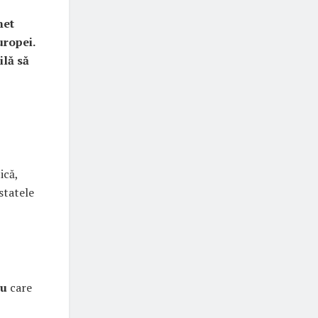
het
uropei.
ilă să
ică,
statele
iu
care