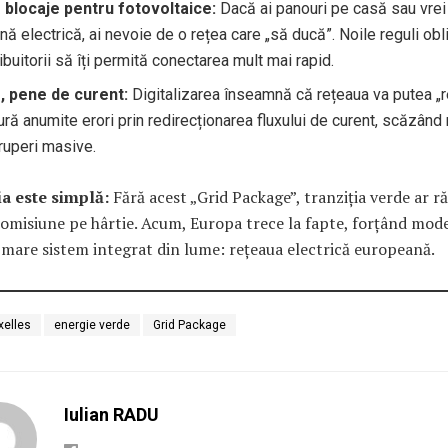
 blocaje pentru fotovoltaice:
Dacă ai panouri pe casă sau vrei s
nă electrică, ai nevoie de o rețea care „să ducă”. Noile reguli obl
ribuitorii să îți permită conectarea mult mai rapid.
, pene de curent:
Digitalizarea înseamnă că rețeaua va putea „r
ură anumite erori prin redirecționarea fluxului de curent, scăzând 
eruperi masive.
a este simplă:
Fără acest „Grid Package”, tranziția verde ar 
omisiune pe hârtie. Acum, Europa trece la fapte, forțând mod
 mare sistem integrat din lume: rețeaua electrică europeană.
xelles
energie verde
Grid Package
Iulian RADU