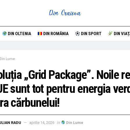
DIN OLTENIA
DIN ROMÂNIA
DIN SPORT
DIN VIAȚ
Din Lume
luția „Grid Package”. Noile re
UE sunt tot pentru energia ver
ra cărbunelui!
in
ULIAN RADU
aprilie 14, 2026
Din Lume