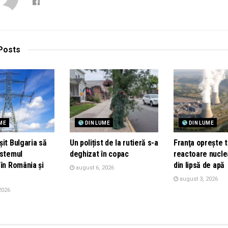
Posts
ME
DIN LUME
DIN LUME
it Bulgaria să
Un polițist de la rutieră s-a
Franţa opreşte t
istemul
deghizat în copac
reactoare nucle
în România și
din lipsă de apă
august 6, 2026
august 3, 2026
2026