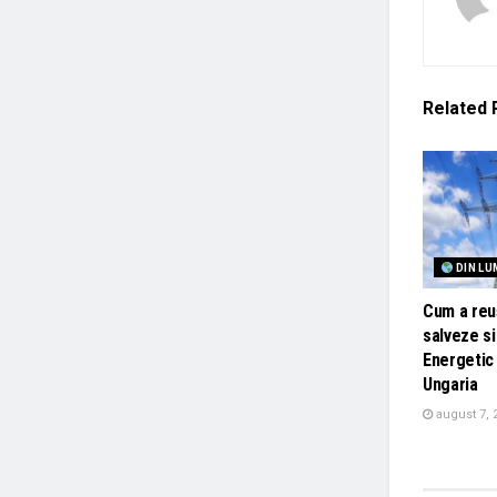
Related
DIN LU
Cum a reuș
salveze s
Energetic 
Ungaria
august 7, 