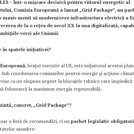
S – Într-o mișcare decisivă pentru viitorul energetic al
tului, Comisia Europeană a lansat „Grid Package”, un pac
iv masiv menit să modernizeze infrastructura electrică a E
ecerea de la o rețea de secol XX la una digitalizată, capab
mbițiile verzi ale Uniunii.
 în spatele inițiativei?
 Europeană
, brațul executiv al UE, este inițiatorul acestui plan
. Sub coordonarea comisarilor pentru energie și acțiune climat
vine ca un răspuns urgent la blocajele tehnice care împiedică 
ă folosească la maximum energia regenerabilă.
zintă, concret, „Grid Package”?
oar o listă de recomandări, ci un
pachet legislativ obligator
tatelor membre: