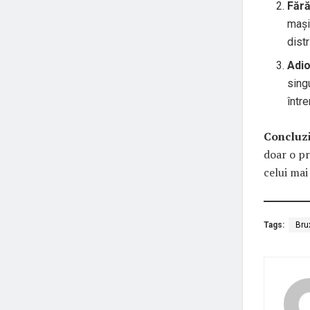
Fără
mași
dist
Adio
sing
într
Concluzi
doar o pr
celui mai
Tags:
Bru