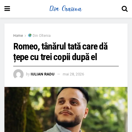
Home
Din Oltenia
Romeo, tânărul tată care dă
țepe cu trei copii după el
by
IULIAN RADU
mai 28, 2026