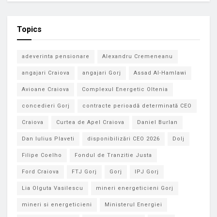
Topics
adeverinta pensionare
Alexandru Cremeneanu
angajari Craiova
angajari Gorj
Assad Al-Hamlawi
Avioane Craiova
Complexul Energetic Oltenia
concedieri Gorj
contracte perioadă determinată CEO
Craiova
Curtea de Apel Craiova
Daniel Burlan
Dan Iulius Plaveti
disponibilizări CEO 2026
Dolj
Filipe Coelho
Fondul de Tranzitie Justa
Ford Craiova
FTJ Gorj
Gorj
IPJ Gorj
Lia Olguta Vasilescu
mineri energeticieni Gorj
mineri si energeticieni
Ministerul Energiei