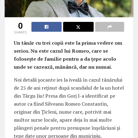
0
SHARES
Un tânăr cu trei copii este la prima vedere om
serios. Nu este cazul lui Romeo, care se
folosește de familie pentru a da țepe acolo
unde se cazează, mănâncă, dar nu numai.
Noi detalii șocante ies la iveală în cazul tânărului
de 25 de ani reținut după scandalul de la un hotel
din Târgu Jiu! Presa din Gorj l-a identificat pe
autor ca fiind Silveanu Romeo Constantin,
originar din Țicleni, nume care, potrivit mai
multor surse locale, apare deja în mai multe
plângeri penale pentru presupuse înșelăciuni și
țepe date unor persoane din municipiu.