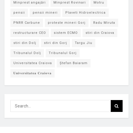
Minprest angajări
Minprest Rovinari
Motru
pensii
pensii mineri
Plaveti Hidroelectrica
PNRR Carbune
proteste mineri Gorj
Radu Miruta
restructurare CEO
sistem ECMO
stiri din Craiova
stiri din Dolj
stiri din Gorj
Targu Jiu
Tribunalul Dolj
Tribunalul Gorj
Universitatea Craiova
Ștefan Baiaram
𝐔𝐧𝐢𝐯𝐞𝐫𝐬𝐢𝐭𝐚𝐭𝐞𝐚 𝐂𝐫𝐚𝐢𝐨𝐯𝐚