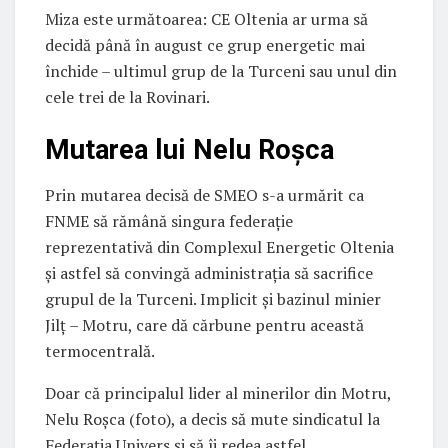
Miza este următoarea: CE Oltenia ar urma să
decidă până în august ce grup energetic mai
închide – ultimul grup de la Turceni sau unul din
cele trei de la Rovinari.
Mutarea lui Nelu Roșca
Prin mutarea decisă de SMEO s-a urmărit ca
FNME să rămână singura federație
reprezentativă din Complexul Energetic Oltenia
și astfel să convingă administrația să sacrifice
grupul de la Turceni. Implicit și bazinul minier
Jilț – Motru, care dă cărbune pentru această
termocentrală.
Doar că principalul lider al minerilor din Motru,
Nelu Roșca (foto), a decis să mute sindicatul la
Federația Univers și să îi redea astfel