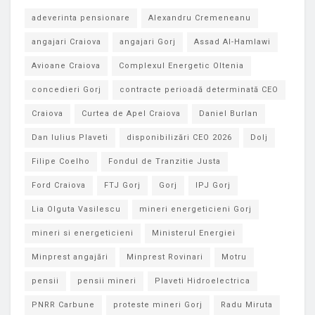
adeverinta pensionare
Alexandru Cremeneanu
angajari Craiova
angajari Gorj
Assad Al-Hamlawi
Avioane Craiova
Complexul Energetic Oltenia
concedieri Gorj
contracte perioadă determinată CEO
Craiova
Curtea de Apel Craiova
Daniel Burlan
Dan Iulius Plaveti
disponibilizări CEO 2026
Dolj
Filipe Coelho
Fondul de Tranzitie Justa
Ford Craiova
FTJ Gorj
Gorj
IPJ Gorj
Lia Olguta Vasilescu
mineri energeticieni Gorj
mineri si energeticieni
Ministerul Energiei
Minprest angajări
Minprest Rovinari
Motru
pensii
pensii mineri
Plaveti Hidroelectrica
PNRR Carbune
proteste mineri Gorj
Radu Miruta