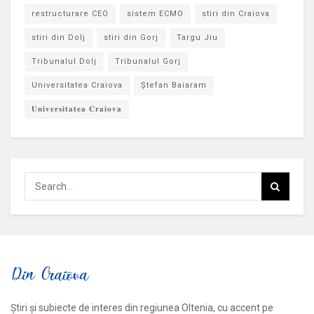
restructurare CEO
sistem ECMO
stiri din Craiova
stiri din Dolj
stiri din Gorj
Targu Jiu
Tribunalul Dolj
Tribunalul Gorj
Universitatea Craiova
Ștefan Baiaram
𝐔𝐧𝐢𝐯𝐞𝐫𝐬𝐢𝐭𝐚𝐭𝐞𝐚 𝐂𝐫𝐚𝐢𝐨𝐯𝐚
Știri și subiecte de interes din regiunea Oltenia, cu accent pe