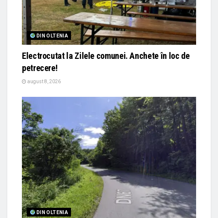
DIN OLTENIA
Electrocutat la Zilele comunei. Anchete în loc de
petrecere!
august 8, 2026
DIN OLTENIA