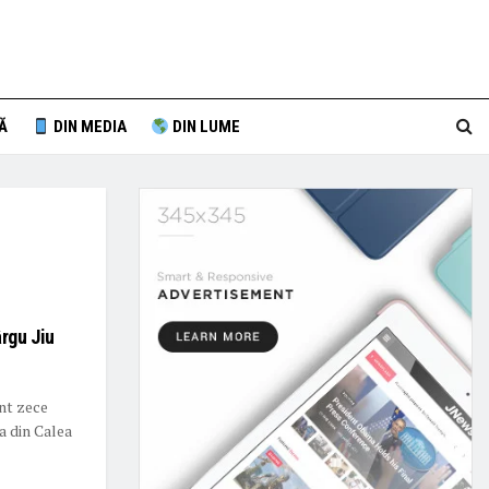
Ă
DIN MEDIA
DIN LUME
ârgu Jiu
unt zece
a din Calea