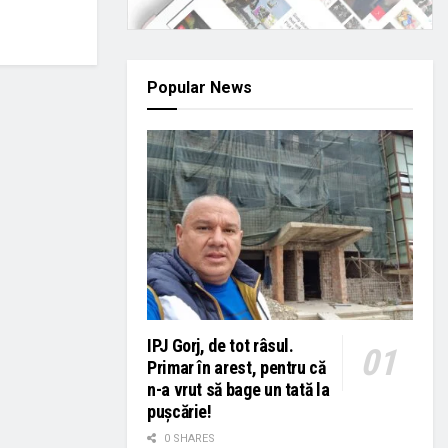
Popular News
IPJ Gorj, de tot râsul.
Primar în arest, pentru că
n-a vrut să bage un tată la
pușcărie!
0 SHARES