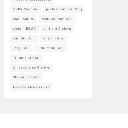
PNRR Carbune
proteste mineri Gorj
Radu Miruta
restructurare CEO
sistem ECMO
stiri din Craiova
stiri din Dolj
stiri din Gorj
Targu Jiu
Tribunalul Dolj
Tribunalul Gorj
Universitatea Craiova
Ștefan Baiaram
𝐔𝐧𝐢𝐯𝐞𝐫𝐬𝐢𝐭𝐚𝐭𝐞𝐚 𝐂𝐫𝐚𝐢𝐨𝐯𝐚