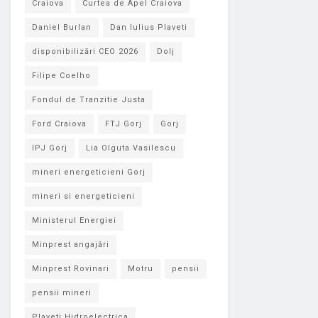
Craiova
Curtea de Apel Craiova
Daniel Burlan
Dan Iulius Plaveti
disponibilizări CEO 2026
Dolj
Filipe Coelho
Fondul de Tranzitie Justa
Ford Craiova
FTJ Gorj
Gorj
IPJ Gorj
Lia Olguta Vasilescu
mineri energeticieni Gorj
mineri si energeticieni
Ministerul Energiei
Minprest angajări
Minprest Rovinari
Motru
pensii
pensii mineri
Plaveti Hidroelectrica