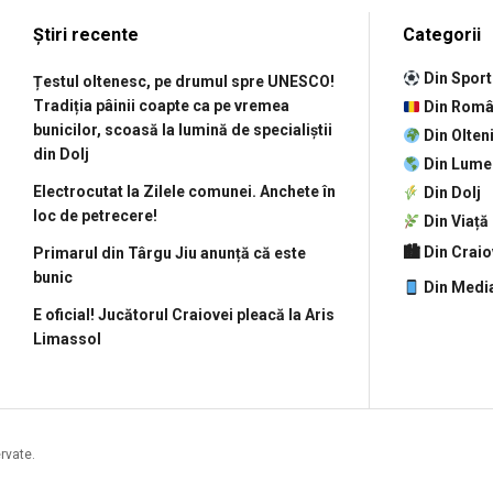
Știri recente
Categorii
Din Sport
Țestul oltenesc, pe drumul spre UNESCO!
Tradiția pâinii coapte ca pe vremea
Din Româ
bunicilor, scoasă la lumină de specialiștii
Din Olten
din Dolj
Din Lume
Electrocutat la Zilele comunei. Anchete în
Din Dolj
loc de petrecere!
Din Viață
🏙 Din Crai
Primarul din Târgu Jiu anunță că este
bunic
Din Medi
E oficial! Jucătorul Craiovei pleacă la Aris
Limassol
ervate.