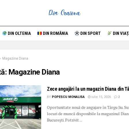
DIN OLTENIA
DIN ROMÂNIA
DIN SPORT
DIN VIAȚ
Magazine Diana
tă:
Magazine Diana
Zece angajări la un magazin Diana din T
BY
POPESCU MONALISA
iulie 15, 2026
2
Oportunitate nouă de angajare în Târgu Jiu. S
locuri de muncă disponibile la magazinul Dian
București. Potrivit ...