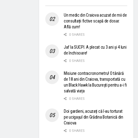
Un medic din Craiova acuzat de mii de
consultații fictive scapă de dosar.
Află cum!
0 SHARES
Jaf la SUCPI. A plecat cu 3 ani și 4 luni
de închisoare!
0 SHARES
Misiune contracronometru! O tânără
de 18 ani din Craiova, transportată cu
un Black Hawk la București pentru a-i fi
salvată viața
0 SHARES
Doi gardieni, acuzați că l-au torturat
pe ucigașul din Grădina Botanică din
Craiova
0 SHARES