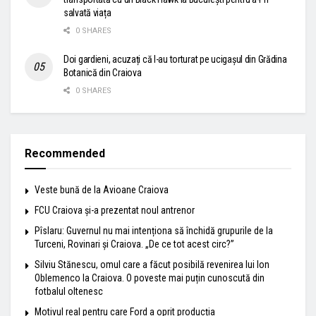
salvată viața
0 SHARES
Doi gardieni, acuzați că l-au torturat pe ucigașul din Grădina
Botanică din Craiova
0 SHARES
Recommended
Veste bună de la Avioane Craiova
FCU Craiova și-a prezentat noul antrenor
Pîslaru: Guvernul nu mai intenționa să închidă grupurile de la
Turceni, Rovinari și Craiova. „De ce tot acest circ?”
Silviu Stănescu, omul care a făcut posibilă revenirea lui Ion
Oblemenco la Craiova. O poveste mai puțin cunoscută din
fotbalul oltenesc
Motivul real pentru care Ford a oprit producția