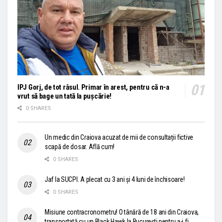
IPJ Gorj, de tot râsul. Primar în arest, pentru că n-a
vrut să bage un tată la pușcărie!
0 SHARES
Un medic din Craiova acuzat de mii de consultații fictive
scapă de dosar. Află cum!
0 SHARES
Jaf la SUCPI. A plecat cu 3 ani și 4 luni de închisoare!
0 SHARES
Misiune contracronometru! O tânără de 18 ani din Craiova,
transportată cu un Black Hawk la București pentru a-i fi