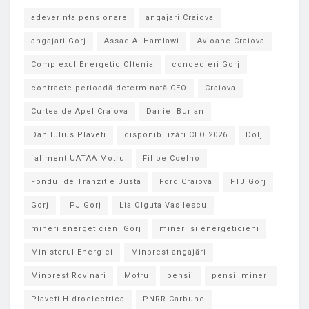
adeverinta pensionare
angajari Craiova
angajari Gorj
Assad Al-Hamlawi
Avioane Craiova
Complexul Energetic Oltenia
concedieri Gorj
contracte perioadă determinată CEO
Craiova
Curtea de Apel Craiova
Daniel Burlan
Dan Iulius Plaveti
disponibilizări CEO 2026
Dolj
faliment UATAA Motru
Filipe Coelho
Fondul de Tranzitie Justa
Ford Craiova
FTJ Gorj
Gorj
IPJ Gorj
Lia Olguta Vasilescu
mineri energeticieni Gorj
mineri si energeticieni
Ministerul Energiei
Minprest angajări
Minprest Rovinari
Motru
pensii
pensii mineri
Plaveti Hidroelectrica
PNRR Carbune