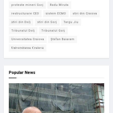
proteste mineri Gorj
Radu Miruta
restructurare CEO
sistem ECMO
stiri din Craiova
stiri din Dolj
stiri din Gorj
Targu Jiu
Tribunalul Dolj
Tribunalul Gorj
Universitatea Craiova
Ștefan Baiaram
𝐔𝐧𝐢𝐯𝐞𝐫𝐬𝐢𝐭𝐚𝐭𝐞𝐚 𝐂𝐫𝐚𝐢𝐨𝐯𝐚
Popular News