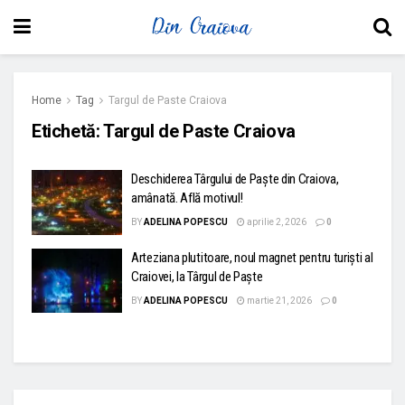
Home
Tag
Targul de Paste Craiova
Etichetă:
Targul de Paste Craiova
Deschiderea Târgului de Paște din Craiova,
amânată. Află motivul!
BY
ADELINA POPESCU
aprilie 2, 2026
0
Arteziana plutitoare, noul magnet pentru turiști al
Craiovei, la Târgul de Paște
BY
ADELINA POPESCU
martie 21, 2026
0