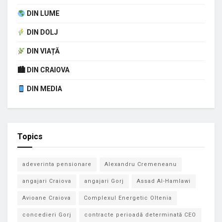
DIN LUME
DIN DOLJ
DIN VIAȚĂ
🏙 DIN CRAIOVA
DIN MEDIA
Topics
adeverinta pensionare
Alexandru Cremeneanu
angajari Craiova
angajari Gorj
Assad Al-Hamlawi
Avioane Craiova
Complexul Energetic Oltenia
concedieri Gorj
contracte perioadă determinată CEO