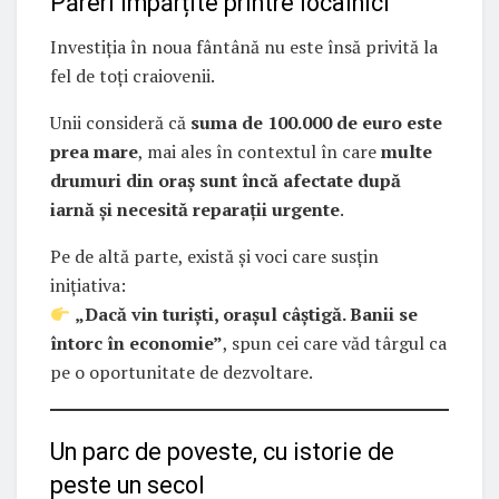
Păreri împărțite printre localnici
Investiția în noua fântână nu este însă privită la
fel de toți craiovenii.
Unii consideră că
suma de 100.000 de euro este
prea mare
, mai ales în contextul în care
multe
drumuri din oraș sunt încă afectate după
iarnă și necesită reparații urgente
.
Pe de altă parte, există și voci care susțin
inițiativa:
„Dacă vin turiști, orașul câștigă. Banii se
întorc în economie”
, spun cei care văd târgul ca
pe o oportunitate de dezvoltare.
Un parc de poveste, cu istorie de
peste un secol