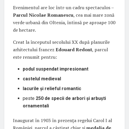
Evenimentul are loc într-un cadru spectaculos –
Parcul Nicolae Romanescu
, cea mai mare zonă
verde urbană din Oltenia, întinsă pe aproape 100
de hectare.
Creat la începutul secolului XX după planurile
arhitectului francez
Edouard Redont
, parcul
este renumit pentru:
podul suspendat impresionant
castelul medieval
lacurile și relieful romantic
peste
250 de specii de arbori și arbuști
ornamentali
Inaugurat în 1903 în prezența regelui Carol I al
României, parcul a câștigat chiar și
medalia de