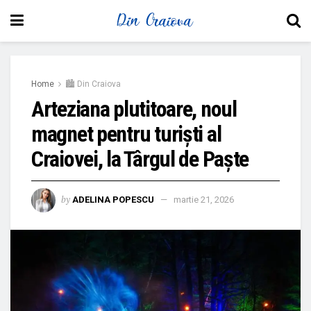
Home
🏙 Din Craiova
Arteziana plutitoare, noul
magnet pentru turiști al
Craiovei, la Târgul de Paște
by
ADELINA POPESCU
martie 21, 2026