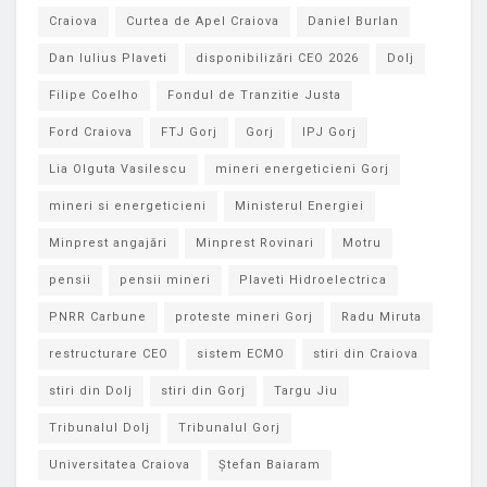
Craiova
Curtea de Apel Craiova
Daniel Burlan
Dan Iulius Plaveti
disponibilizări CEO 2026
Dolj
Filipe Coelho
Fondul de Tranzitie Justa
Ford Craiova
FTJ Gorj
Gorj
IPJ Gorj
Lia Olguta Vasilescu
mineri energeticieni Gorj
mineri si energeticieni
Ministerul Energiei
Minprest angajări
Minprest Rovinari
Motru
pensii
pensii mineri
Plaveti Hidroelectrica
PNRR Carbune
proteste mineri Gorj
Radu Miruta
restructurare CEO
sistem ECMO
stiri din Craiova
stiri din Dolj
stiri din Gorj
Targu Jiu
Tribunalul Dolj
Tribunalul Gorj
Universitatea Craiova
Ștefan Baiaram