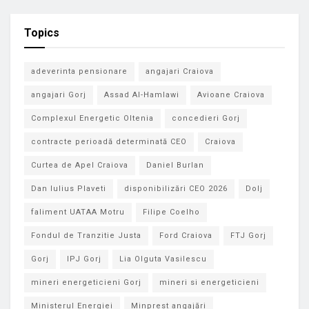
Topics
adeverinta pensionare
angajari Craiova
angajari Gorj
Assad Al-Hamlawi
Avioane Craiova
Complexul Energetic Oltenia
concedieri Gorj
contracte perioadă determinată CEO
Craiova
Curtea de Apel Craiova
Daniel Burlan
Dan Iulius Plaveti
disponibilizări CEO 2026
Dolj
faliment UATAA Motru
Filipe Coelho
Fondul de Tranzitie Justa
Ford Craiova
FTJ Gorj
Gorj
IPJ Gorj
Lia Olguta Vasilescu
mineri energeticieni Gorj
mineri si energeticieni
Ministerul Energiei
Minprest angajări