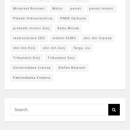
Minprest Rovinari
Motru
pensii
pensii mineri
Plaveti Hidroelectrica
PNRR Carbune
proteste mineri Gorj
Radu Miruta
restructurare CEO
sistem ECMO
stiri din Craiova
stiri din Dolj
stiri din Gorj
Targu Jiu
Tribunalul Dolj
Tribunalul Gorj
Universitatea Craiova
Ștefan Baiaram
𝐔𝐧𝐢𝐯𝐞𝐫𝐬𝐢𝐭𝐚𝐭𝐞𝐚 𝐂𝐫𝐚𝐢𝐨𝐯𝐚