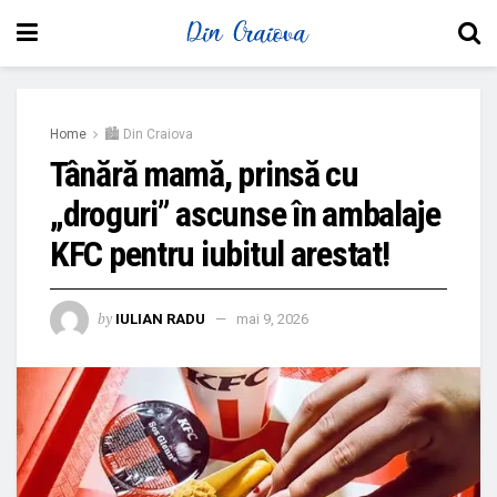
Home
🏙 Din Craiova
Tânără mamă, prinsă cu
„droguri” ascunse în ambalaje
KFC pentru iubitul arestat!
by
IULIAN RADU
mai 9, 2026