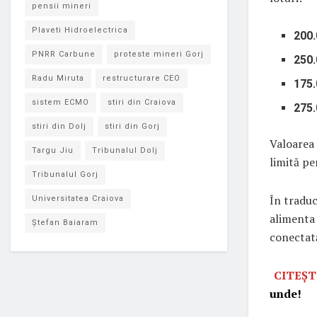
pensii mineri
Plaveti Hidroelectrica
200.
PNRR Carbune
proteste mineri Gorj
250.
Radu Miruta
restructurare CEO
175.
sistem ECMO
stiri din Craiova
275.
stiri din Dolj
stiri din Gorj
Valoarea 
Targu Jiu
Tribunalul Dolj
limită p
Tribunalul Gorj
În traduc
Universitatea Craiova
alimenta 
Ștefan Baiaram
conectată
CITEȘT
unde!