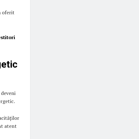
 oferit
stitori
etic
 deveni
rgetic.
cităților
nt atent