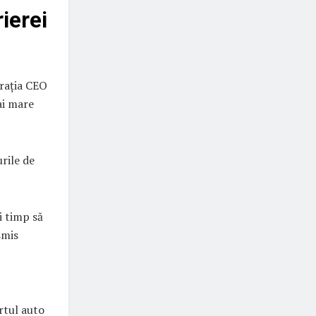
ierei
rația CEO
ai mare
urile de
i timp să
smis
rtul auto