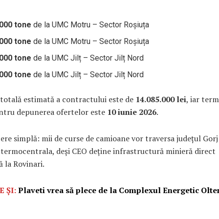
000 tone
de la UMC Motru – Sector Roșiuța
000 tone
de la UMC Motru – Sector Roșiuța
000 tone
de la UMC Jilț – Sector Jilț Nord
000 tone
de la UMC Jilț – Sector Jilț Nord
totală estimată a contractului este de
14.085.000 lei
, iar ter
entru depunerea ofertelor este
10 iunie 2026
.
ere simplă: mii de curse de camioane vor traversa județul Gorj
termocentrala, deși CEO deține infrastructură minieră direct
 la Rovinari.
E ȘI:
Plaveti vrea să plece de la Complexul Energetic Olten