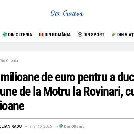
DIN OLTENIA
DIN ROMÂNIA
DIN SPORT
DIN VIAȚ
Din Oltenia
 milioane de euro pentru a du
une de la Motru la Rovinari, c
ioane
in
ULIAN RADU
mai 10, 2026
Din Oltenia