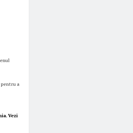
menul
 pentru a
ia. Vezi