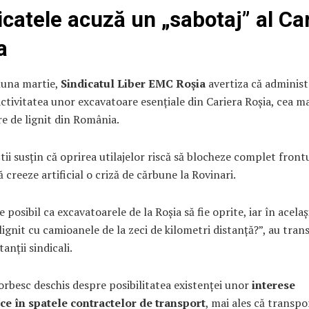
icatele acuză un „sabotaj” al Car
a
luna martie,
Sindicatul Liber EMC Roșia
avertiza că administ
ctivitatea unor excavatoare esențiale din Cariera Roșia, cea m
e de lignit din România.
știi susțin că oprirea utilajelor riscă să blocheze complet front
să creeze artificial o criză de cărbune la Rovinari.
 posibil ca excavatoarele de la Roșia să fie oprite, iar în acelaș
lignit cu camioanele de la zeci de kilometri distanță?”, au tran
anții sindicali.
orbesc deschis despre posibilitatea existenței unor
interese
e în spatele contractelor de transport
, mai ales că transpo