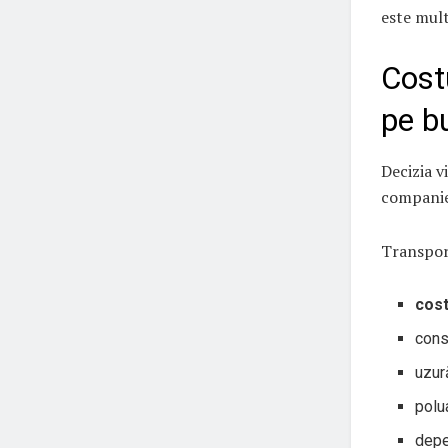
este mult
Cost
pe b
Decizia 
companie 
Transpor
cost
cons
uzură
polu
depe