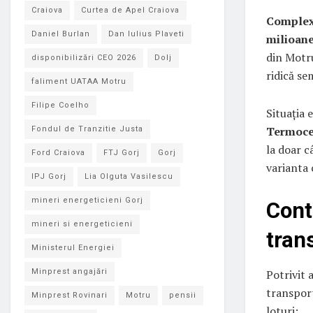
Craiova
Curtea de Apel Craiova
Complexu
Daniel Burlan
Dan Iulius Plaveti
milioane
din Motru
disponibilizări CEO 2026
Dolj
ridică se
faliment UATAA Motru
Filipe Coelho
Situația 
Termocen
Fondul de Tranzitie Justa
la doar c
Ford Craiova
FTJ Gorj
Gorj
varianta c
IPJ Gorj
Lia Olguta Vasilescu
mineri energeticieni Gorj
Cont
mineri si energeticieni
tran
Ministerul Energiei
Minprest angajări
Potrivit 
transpor
Minprest Rovinari
Motru
pensii
loturi: