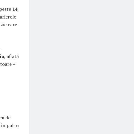
 peste
14
arierele
izie care
e
ia
, aflată
rtoare –
ii de
 în patru