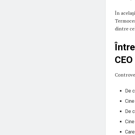
În acelaș
Termocent
dintre ce
Într
CEO
Controver
De c
Cine
De c
Cine
Care