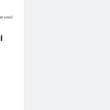
at unul
l