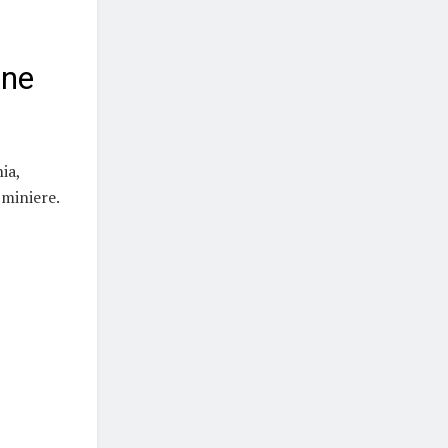
une
ia,
 miniere.