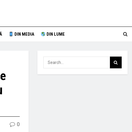
Ă
DIN MEDIA
DIN LUME
ce
u
0