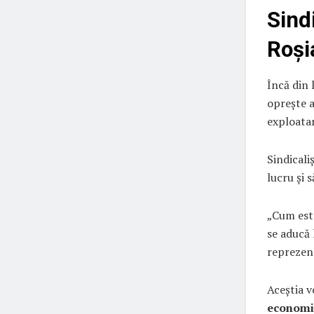
Sind
Roși
Încă din 
oprește a
exploatar
Sindicali
lucru și 
„Cum este
se aducă 
reprezent
Aceștia v
economic