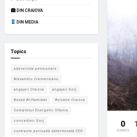
🏙 DIN CRAIOVA
DIN MEDIA
Topics
adeverinta pensionare
Alexandru Cremeneanu
angajari Craiova
angajari Gorj
Assad Al-Hamlawi
Avioane Craiova
Complexul Energetic Oltenia
concedieri Gorj
0
SHARES
contracte perioadă determinată CEO