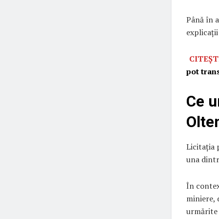
Până în 
explicați
CITEȘT
pot tran
Ce u
Olte
Licitația
una dintr
În contex
miniere, 
urmărite 