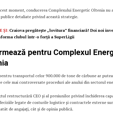
acest moment, conducerea Complexului Energetic Oltenia nu a
i publice detaliate privind această strategie.
E ȘI:
Craiova pregătește „lovitura” financiară! Doi noi inve
sforma clubul într-o forță a SuperLigii
rmează pentru Complexul Energ
nia
 pentru transportul celor 900.000 de tone de cărbune ar putea
e cele mai controversate proceduri ale anului din sectorul ene
tul restructurării CEO și al presiunilor privind închiderea capa
deciziile legate de costurile logistice și contractele externe su
atât de angajați, cât și de opinia publică.