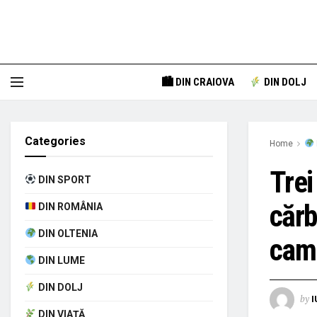
🏙 DIN CRAIOVA
DIN DOLJ
Categories
Home
Trei
DIN SPORT
cărb
DIN ROMÂNIA
DIN OLTENIA
cam
DIN LUME
DIN DOLJ
by
I
DIN VIAȚĂ