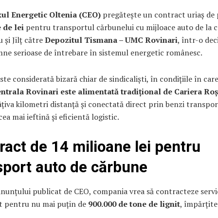
l Energetic Oltenia (CEO)
pregătește un contract uriaș de
 de lei
pentru transportul cărbunelui cu mijloace auto de la c
 și Jilț către
Depozitul Tismana – UMC Rovinari
, într-o dec
mne serioase de întrebare în sistemul energetic românesc.
este considerată bizară chiar de sindicaliști, în condițiile în car
trala Rovinari este alimentată tradițional de Cariera Roș
âțiva kilometri distanță și conectată direct prin benzi transpo
ea mai ieftină și eficientă logistic.
ract de 14 milioane lei pentru
sport auto de cărbune
anunțului publicat de CEO, compania vrea să contracteze servic
t pentru nu mai puțin de
900.000 de tone de lignit
, împărțite