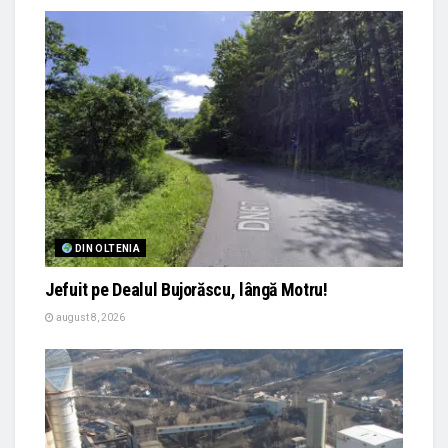
DIN OLTENIA
Jefuit pe Dealul Bujorăscu, lângă Motru!
august 8, 2026