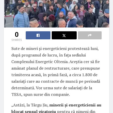
0
SHARES
Sute de mineri și energeticieni protestează luni,
după programul de lucru, în fața sediului
Complexului Energetic Oltenia. Aceștia cer să fie
amânat planul de restructurare, care presupune
trimiterea acasă, în primă fază, a circa 1.800 de
salariați care au contracte de muncă pe perioadă
determinată. Vor urma sute de salariați de la
TESA, spun surse din companie.
„Astăzi, la Târgu Jiu,
minerii și energeticienii au
blocat sensul giratoriu
pentru că nimeni din