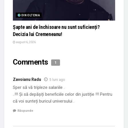
DIN OLTENIA
Șapte ani de închisoare nu sunt suficienți?
Decizia lui Cremeneanu!
august 6, 2026
Comments
1
Zavoianu Radu
5 luni ago
Sper să vă tripleze salariile .
..!!! Și să depășiți beneficiile celor din justiție !!! Pentru
că voi sunteți buricul universului .
Răspunde