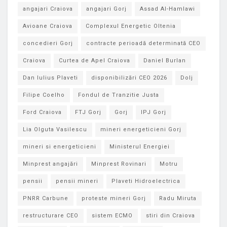
angajari Craiova
angajari Gorj
Assad Al-Hamlawi
Avioane Craiova
Complexul Energetic Oltenia
concedieri Gorj
contracte perioadă determinată CEO
Craiova
Curtea de Apel Craiova
Daniel Burlan
Dan Iulius Plaveti
disponibilizări CEO 2026
Dolj
Filipe Coelho
Fondul de Tranzitie Justa
Ford Craiova
FTJ Gorj
Gorj
IPJ Gorj
Lia Olguta Vasilescu
mineri energeticieni Gorj
mineri si energeticieni
Ministerul Energiei
Minprest angajări
Minprest Rovinari
Motru
pensii
pensii mineri
Plaveti Hidroelectrica
PNRR Carbune
proteste mineri Gorj
Radu Miruta
restructurare CEO
sistem ECMO
stiri din Craiova