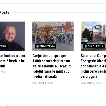
Posts
TENIA
DIN OLTENIA
DIN OLTENIA
de închisoare nu
Gorjul pierde aproape
Salariat al Comp
ienți? Decizia lui
1.000 de salariați într-un
Energetic Olteni
nu!
an. Și salariile au scăzut:
condamnat la 4 
județul rămâne mult sub
închisoare pentr
2026
media națională!
de droguri
august 4, 2026
august 3, 2026