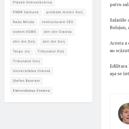
Plaveti Hidroelectrica
patru sal
PNRR Carbune
proteste mineri Gorj
Salariile
Radu Miruta
restructurare CEO
Bolojan, 
sistem ECMO
stiri din Craiova
Acesta a 
stiri din Dolj
stiri din Gorj
au scăzut
Targu Jiu
Tribunalul Dolj
Tribunalul Gorj
Edilitara
Universitatea Craiova
așa se în
Ștefan Baiaram
𝐔𝐧𝐢𝐯𝐞𝐫𝐬𝐢𝐭𝐚𝐭𝐞𝐚 𝐂𝐫𝐚𝐢𝐨𝐯𝐚