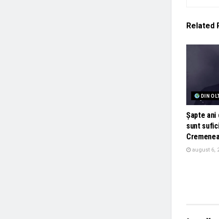
Related
DIN OL
Șapte ani 
sunt sufic
Cremenea
august 6, 