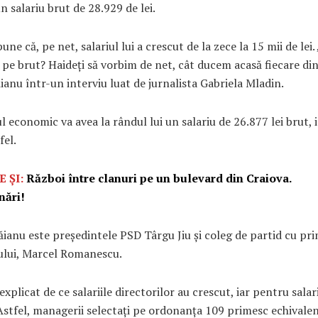
un salariu brut de 28.929 de lei.
une că, pe net, salariul lui a crescut de la zece la 15 mii de lei.
pe brut? Haideți să vorbim de net, cât ducem acasă fiecare din
ianu într-un interviu luat de jurnalista Gabriela Mladin.
l economic va avea la rândul lui un salariu de 26.877 lei brut, i
fel.
E ȘI:
Război între clanuri pe un bulevard din Craiova.
ări!
ianu este președintele PSD Târgu Jiu și coleg de partid cu pr
ului, Marcel Romanescu.
explicat de ce salariile directorilor au crescut, iar pentru salar
Astfel, managerii selectați pe ordonanța 109 primesc echivalen