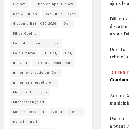
ajuns la 
Craiova
Curtea de Apel Craiova
Daniel Burlan
Dan Iulius Plaveti
Dăianu sp
disponibilizări CEO 2026
Dolj
discutăm 
a spus Dă
Filipe Coelho
Fondul de Tranzitie Justa
Directoru
Ford Craiova
FTJ Gorj
Gorj
tehnic la 
IPJ Gorj
Lia Olguta Vasilescu
CITEȘT
mineri energeticieni Gorj
Condamn
mineri si energeticieni
Ministerul Energiei
Adrian Dă
municipi
Minprest angajări
Minprest Rovinari
Motru
pensii
Dăianu a 
pensii mineri
a putut. 