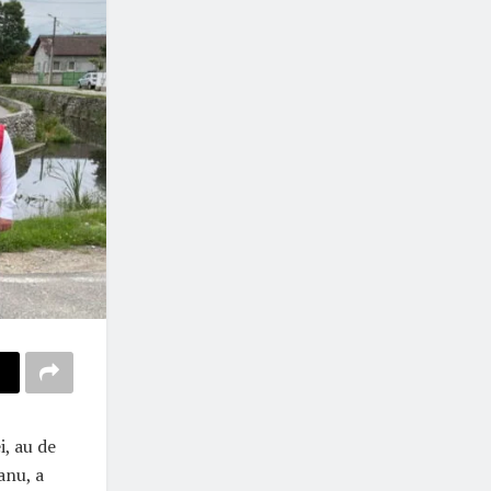
i, au de
anu, a