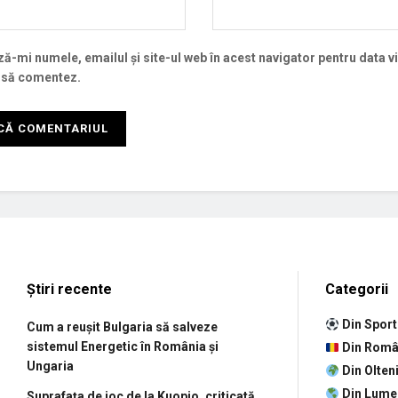
ă-mi numele, emailul și site-ul web în acest navigator pentru data v
 să comentez.
Știri recente
Categorii
Din Sport
Cum a reușit Bulgaria să salveze
sistemul Energetic în România și
Din Româ
Ungaria
Din Olten
Din Lume
Suprafața de joc de la Kuopio, criticată