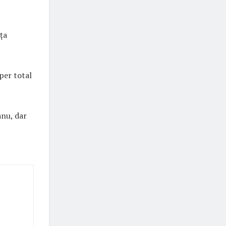
.
ța
 per total
anu, dar