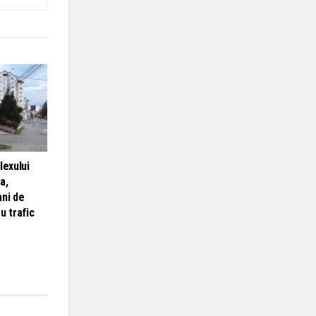
lexului
a,
ani de
u trafic