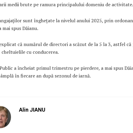
arii medii brute pe ramura principalului domeniu de activitate
 angajaților sunt înghețate la nivelul anului 2025, prin ordonan
a mai spus Dăianu.
explicat că numărul de directori a scăzut de la 5 la 3, astfel că
 cheltuielile cu conducerea.
 Public a încheiat primul trimestru pe pierdere, a mai spus Dăi
tâmplă în fiecare an după sezonul de iarnă.
Alin JIANU