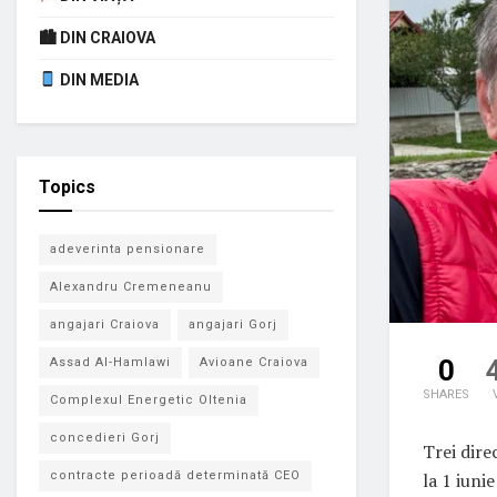
🏙 DIN CRAIOVA
DIN MEDIA
Topics
adeverinta pensionare
Alexandru Cremeneanu
angajari Craiova
angajari Gorj
0
Assad Al-Hamlawi
Avioane Craiova
SHARES
Complexul Energetic Oltenia
concedieri Gorj
Trei dire
la 1 iuni
contracte perioadă determinată CEO