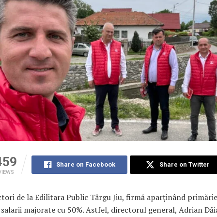
459
Share on Facebook
Share on Twitter
VIEWS
ctori de la Edilitara Public Târgu Jiu, firmă aparținând primărie
e salarii majorate cu 50%. Astfel, directorul general, Adrian Dăi