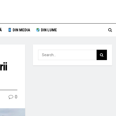
Ă
DIN MEDIA
DIN LUME
ii
0