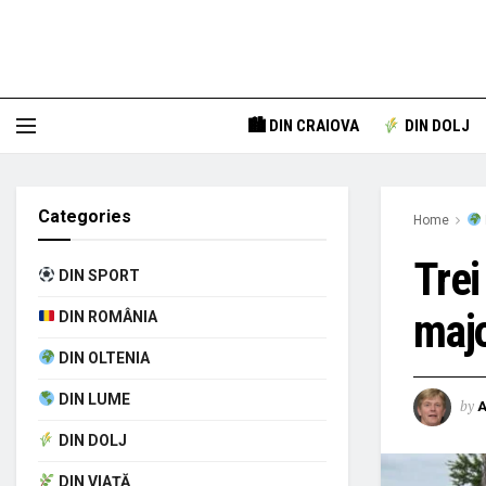
🏙 DIN CRAIOVA
DIN DOLJ
Categories
Home
Trei
DIN SPORT
majo
DIN ROMÂNIA
DIN OLTENIA
DIN LUME
by
A
DIN DOLJ
DIN VIAȚĂ