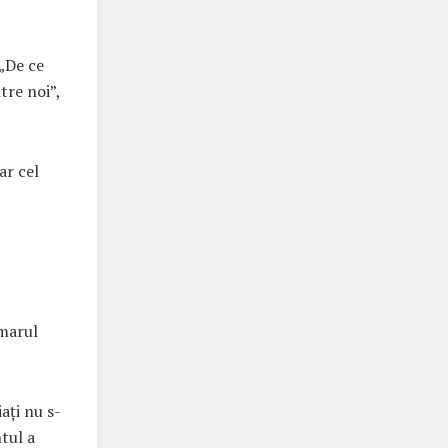
 „De ce
tre noi”,
ar cel
imarul
iați nu s-
tul a