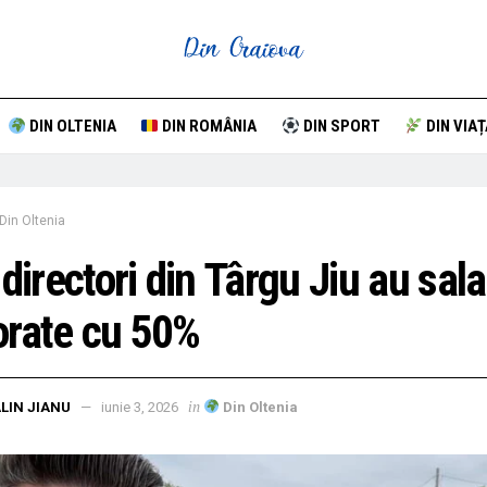
DIN OLTENIA
DIN ROMÂNIA
DIN SPORT
DIN VIAȚ
Din Oltenia
 directori din Târgu Jiu au salar
rate cu 50%
in
LIN JIANU
iunie 3, 2026
Din Oltenia