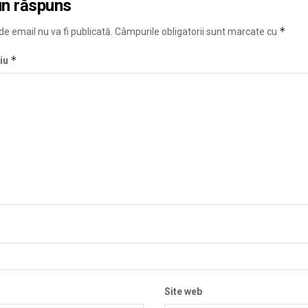
un răspuns
*
e email nu va fi publicată.
Câmpurile obligatorii sunt marcate cu
*
iu
Site web