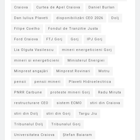
Craiova
Curtea de Apel Craiova
Daniel Burlan
Dan Iulius Plaveti
disponibilizări CEO 2026
Dolj
Filipe Coelho
Fondul de Tranzitie Justa
Ford Craiova
FTJ Gorj
Gorj
IPJ Gorj
Lia Olguta Vasilescu
mineri energeticieni Gorj
mineri si energeticieni
Ministerul Energiei
Minprest angajări
Minprest Rovinari
Motru
pensii
pensii mineri
Plaveti Hidroelectrica
PNRR Carbune
proteste mineri Gorj
Radu Miruta
restructurare CEO
sistem ECMO
stiri din Craiova
stiri din Dolj
stiri din Gorj
Targu Jiu
Tribunalul Dolj
Tribunalul Gorj
Universitatea Craiova
Ștefan Baiaram