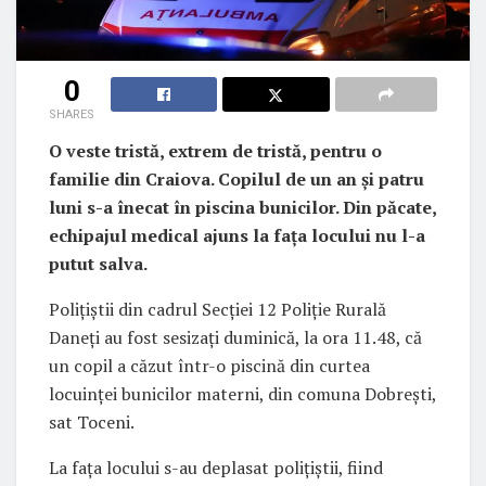
0
SHARES
O veste tristă, extrem de tristă, pentru o
familie din Craiova. Copilul de un an și patru
luni s-a înecat în piscina bunicilor. Din păcate,
echipajul medical ajuns la fața locului nu l-a
putut salva.
Polițiștii din cadrul Secției 12 Poliție Rurală
Daneți au fost sesizați duminică, la ora 11.48, că
un copil a căzut într-o piscină din curtea
locuinței bunicilor materni, din comuna Dobrești,
sat Toceni.
La fața locului s-au deplasat polițiștii, fiind