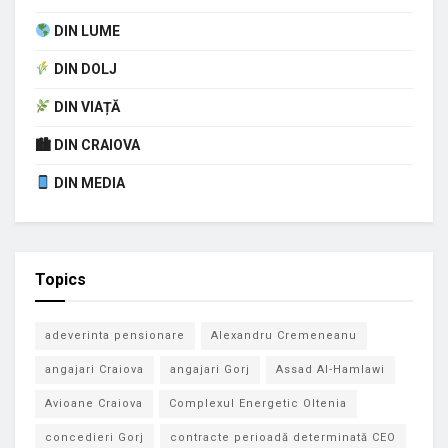
DIN LUME
DIN DOLJ
DIN VIAȚĂ
🏙 DIN CRAIOVA
DIN MEDIA
Topics
adeverinta pensionare
Alexandru Cremeneanu
angajari Craiova
angajari Gorj
Assad Al-Hamlawi
Avioane Craiova
Complexul Energetic Oltenia
concedieri Gorj
contracte perioadă determinată CEO