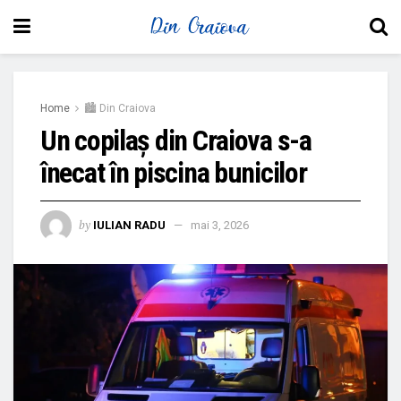
Home
🏙 Din Craiova
Un copilaș din Craiova s-a
înecat în piscina bunicilor
by
IULIAN RADU
mai 3, 2026