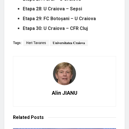
Etapa 28: U Craiova – Sepsi
Etapa 29: FC Botoșani – U Craiova
Etapa 30: U Craiova – CFR Cluj
Tags:
Heri Tavares
𝐔𝐧𝐢𝐯𝐞𝐫𝐬𝐢𝐭𝐚𝐭𝐞𝐚 𝐂𝐫𝐚𝐢𝐨𝐯𝐚
Alin JIANU
Related
Posts