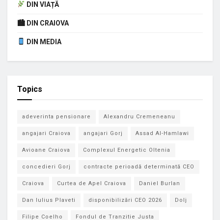
DIN VIAȚĂ
🏙 DIN CRAIOVA
DIN MEDIA
Topics
adeverinta pensionare
Alexandru Cremeneanu
angajari Craiova
angajari Gorj
Assad Al-Hamlawi
Avioane Craiova
Complexul Energetic Oltenia
concedieri Gorj
contracte perioadă determinată CEO
Craiova
Curtea de Apel Craiova
Daniel Burlan
Dan Iulius Plaveti
disponibilizări CEO 2026
Dolj
Filipe Coelho
Fondul de Tranzitie Justa