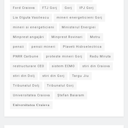
Ford Craiova
FTJ Gorj
Gorj
IPJ Gorj
Lia Olguta Vasilescu
mineri energeticieni Gorj
mineri si energeticieni
Ministerul Energiei
Minprest angajări
Minprest Rovinari
Motru
pensii
pensii mineri
Plaveti Hidroelectrica
PNRR Carbune
proteste mineri Gorj
Radu Miruta
restructurare CEO
sistem ECMO
stiri din Craiova
stiri din Dolj
stiri din Gorj
Targu Jiu
Tribunalul Dolj
Tribunalul Gorj
Universitatea Craiova
Ștefan Baiaram
𝐔𝐧𝐢𝐯𝐞𝐫𝐬𝐢𝐭𝐚𝐭𝐞𝐚 𝐂𝐫𝐚𝐢𝐨𝐯𝐚