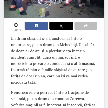
0
SHARES
Un drum obişnuit s-a transformat într-o
nenorocire, pe un drum din Mehedinţi. Un tânăr
de doar 21 de ani şi-a pierdut viaţa într-un
accident cumplit, după un impact între
motocicleta pe care o conducea şi o altă maşină.
În urmă rămân o familie sfâşiată de durere şi o
fetiţă de doar un an, care nu îşi va mai vedea
niciodată tatăl.
Nenorocirea s-a petrecut într-o fracţiune de
secundă, pe un drum din comuna Corcova.
Şoferiţa maşinii ar fi încercat să întoarcă, fără să