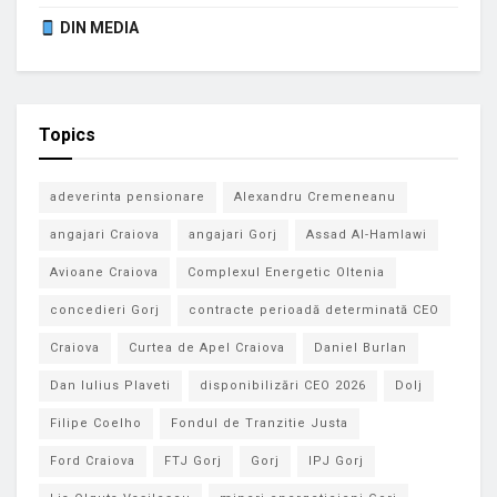
DIN MEDIA
Topics
adeverinta pensionare
Alexandru Cremeneanu
angajari Craiova
angajari Gorj
Assad Al-Hamlawi
Avioane Craiova
Complexul Energetic Oltenia
concedieri Gorj
contracte perioadă determinată CEO
Craiova
Curtea de Apel Craiova
Daniel Burlan
Dan Iulius Plaveti
disponibilizări CEO 2026
Dolj
Filipe Coelho
Fondul de Tranzitie Justa
Ford Craiova
FTJ Gorj
Gorj
IPJ Gorj