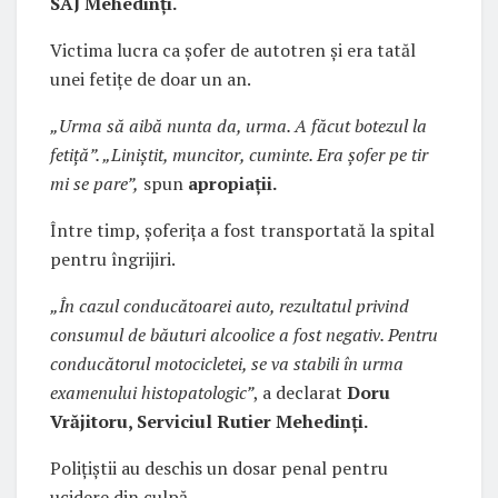
SAJ Mehedinţi.
Victima lucra ca şofer de autotren şi era tatăl
unei fetiţe de doar un an.
„Urma să aibă nunta da, urma. A făcut botezul la
fetiţă”. „Liniştit, muncitor, cuminte. Era şofer pe tir
mi se pare”,
spun
apropiaţii.
Între timp, şoferiţa a fost transportată la spital
pentru îngrijiri.
„În cazul conducătoarei auto, rezultatul privind
consumul de băuturi alcoolice a fost negativ. Pentru
conducătorul motocicletei, se va stabili în urma
examenului histopatologic”
, a declarat
Doru
Vrăjitoru, Serviciul Rutier Mehedinţi.
Poliţiştii au deschis un dosar penal pentru
ucidere din culpă.