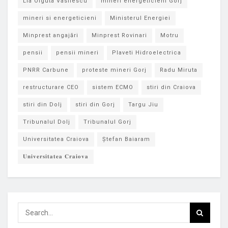
Lia Olguta Vasilescu
mineri energeticieni Gorj
mineri si energeticieni
Ministerul Energiei
Minprest angajări
Minprest Rovinari
Motru
pensii
pensii mineri
Plaveti Hidroelectrica
PNRR Carbune
proteste mineri Gorj
Radu Miruta
restructurare CEO
sistem ECMO
stiri din Craiova
stiri din Dolj
stiri din Gorj
Targu Jiu
Tribunalul Dolj
Tribunalul Gorj
Universitatea Craiova
Ștefan Baiaram
𝐔𝐧𝐢𝐯𝐞𝐫𝐬𝐢𝐭𝐚𝐭𝐞𝐚 𝐂𝐫𝐚𝐢𝐨𝐯𝐚