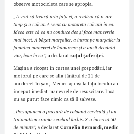
observe motocicleta care se apropia.
„A vrut să treacă prin faţa ei, a realizat că n-are
timp şi a culcat. A venit cu motoreta culcată în ea.
Ideea este că ea nu conduce des şi face manevrele
mai încet. A băgat marşalier, a intrat pe marşalier la
jumatea manevrei de întoarcere şi a auzit deodată
vuu, bom în ea”
, a declarat
soţul şoferiţei.
Maşina a ricoşat în curtea unei gospodării, iar
motorul pe care se afla tânărul de 21 de
ani direct în şanţ. Medicii ajunşi la faţa locului au
început imediat manevrele de resuscitare. Însă
nu au putut face nimic ca să îl salveze.
„Presupunem o fractură de coloană cervicală şi un
traumatism cranio-cerebral închis. S-a încercat 50
de minute”,
a declarat
Cornelia Bernardi, medic