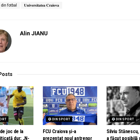
i din fotbal
𝐔𝐧𝐢𝐯𝐞𝐫𝐬𝐢𝐭𝐚𝐭𝐞𝐚 𝐂𝐫𝐚𝐢𝐨𝐯𝐚
Alin JIANU
Posts
PORT
DIN SPORT
DIN SPORT
de joc de la
FCU Craiova și-a
Silviu Stănescu,
iticată dur: „N-
prezentat noul antrenor
a făcut posibilă