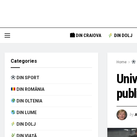
🏙 DIN CRAIOVA
DIN DOLJ
Categories
Home
Univ
DIN SPORT
publ
DIN ROMÂNIA
DIN OLTENIA
DIN LUME
by
A
DIN DOLJ
DIN VIAȚĂ