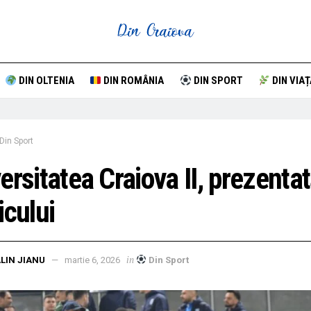
DIN OLTENIA
DIN ROMÂNIA
DIN SPORT
DIN VIAȚ
Din Sport
ersitatea Craiova II, prezenta
icului
in
LIN JIANU
martie 6, 2026
Din Sport