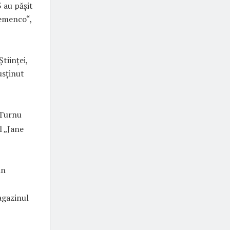
5 au păşit
lemenco“,
tiinţei,
usţinut
 Turnu
l „Jane
in
agazinul