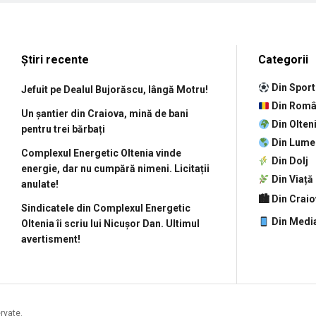
Știri recente
Categorii
Din Sport
Jefuit pe Dealul Bujorăscu, lângă Motru!
Din Româ
Un șantier din Craiova, mină de bani
Din Olten
pentru trei bărbați
Din Lume
Complexul Energetic Oltenia vinde
Din Dolj
energie, dar nu cumpără nimeni. Licitații
Din Viață
anulate!
🏙 Din Crai
Sindicatele din Complexul Energetic
Din Medi
Oltenia îi scriu lui Nicușor Dan. Ultimul
avertisment!
ervate.