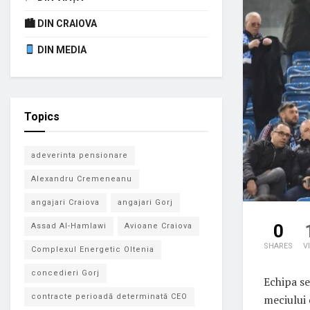
🏙 DIN CRAIOVA
DIN MEDIA
Topics
adeverinta pensionare
Alexandru Cremeneanu
angajari Craiova
angajari Gorj
0
Assad Al-Hamlawi
Avioane Craiova
SHARES
V
Complexul Energetic Oltenia
concedieri Gorj
Echipa se
meciului 
contracte perioadă determinată CEO