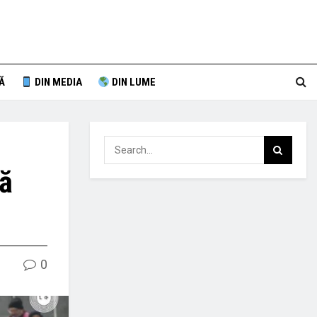
Ă
DIN MEDIA
DIN LUME
tă
0