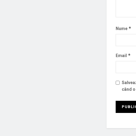
*
Nume
*
Email
Salveaz
când o