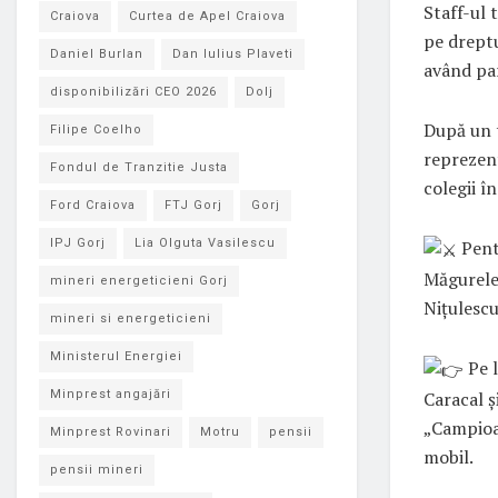
Staff-ul t
Craiova
Curtea de Apel Craiova
pe dreptu
Daniel Burlan
Dan Iulius Plaveti
având pa
disponibilizări CEO 2026
Dolj
După un t
Filipe Coelho
reprezent
Fondul de Tranzitie Justa
colegii în
Ford Craiova
FTJ Gorj
Gorj
Pent
IPJ Gorj
Lia Olguta Vasilescu
Măgurele,
mineri energeticieni Gorj
Niţulescu
mineri si energeticieni
Ministerul Energiei
Pe l
Caracal ş
Minprest angajări
„Campioan
Minprest Rovinari
Motru
pensii
mobil.
pensii mineri