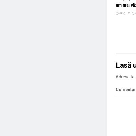
am mai vă
august 7, 
Lasă 
Adresa ta d
Comentar