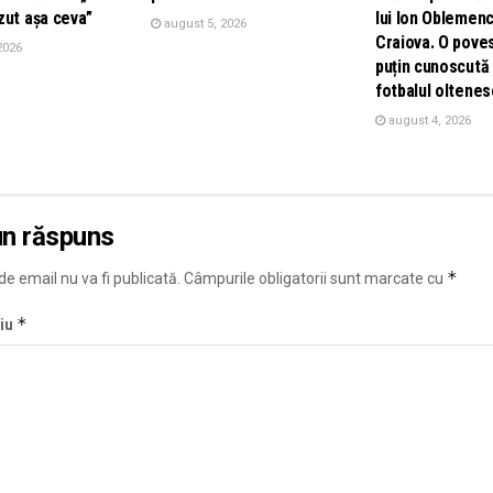
zut așa ceva”
lui Ion Oblemenc
august 5, 2026
Craiova. O pove
2026
puțin cunoscută 
fotbalul oltenes
august 4, 2026
un răspuns
*
e email nu va fi publicată.
Câmpurile obligatorii sunt marcate cu
*
iu