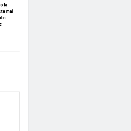
o la
ste mai
din
c