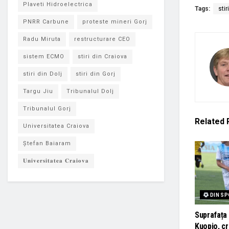
Plaveti Hidroelectrica
Tags:
stir
PNRR Carbune
proteste mineri Gorj
Radu Miruta
restructurare CEO
sistem ECMO
stiri din Craiova
stiri din Dolj
stiri din Gorj
Targu Jiu
Tribunalul Dolj
Tribunalul Gorj
Related
Universitatea Craiova
Ștefan Baiaram
𝐔𝐧𝐢𝐯𝐞𝐫𝐬𝐢𝐭𝐚𝐭𝐞𝐚 𝐂𝐫𝐚𝐢𝐨𝐯𝐚
DIN S
Suprafața 
Kuopio, cr