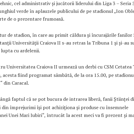
ehnic, cel administrativ şi jucătorii liderului din Liga 3 – Seria 
nghiul verde în aplauzele publicului de pe stadionul „Ion Ob
rte de o prezentare frumoasă.
ur de stadion, în care au primit căldura şi încurajările fanilor Ş
anţii Universităţii Craiova II s-au retras la Tribuna 1 şi şi-au s
 lupta cu ardelenii.
ru Universitatea Craiova II urmează un derbi cu CSM Cetatea
 acesta fiind programat sâmbătă, de la ora 15.00, pe stadionu
“ din Caracal.
ângă faptul că se pot bucura de intrarea liberă, fanii Ştiinţei d
i din împrejurimi îşi pot achiziţiona şi produse cu însemnele
ei Unei Mari Iubiri“, întrucât la acest meci va fi prezent şi m