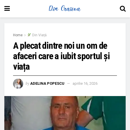
Home
Din Viață
A plecat dintre noi un om de
afaceri care a iubit sportul și
viața
by
ADELINA POPESCU
aprilie 16, 2026