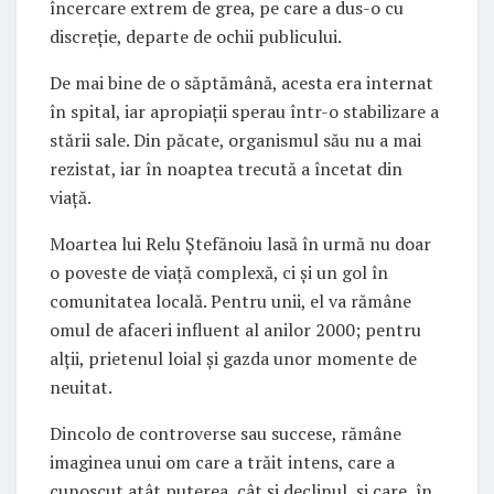
încercare extrem de grea, pe care a dus-o cu
discreție, departe de ochii publicului.
De mai bine de o săptămână, acesta era internat
în spital, iar apropiații sperau într-o stabilizare a
stării sale. Din păcate, organismul său nu a mai
rezistat, iar în noaptea trecută a încetat din
viață.
Moartea lui Relu Ștefănoiu lasă în urmă nu doar
o poveste de viață complexă, ci și un gol în
comunitatea locală. Pentru unii, el va rămâne
omul de afaceri influent al anilor 2000; pentru
alții, prietenul loial și gazda unor momente de
neuitat.
Dincolo de controverse sau succese, rămâne
imaginea unui om care a trăit intens, care a
cunoscut atât puterea, cât și declinul, și care, în