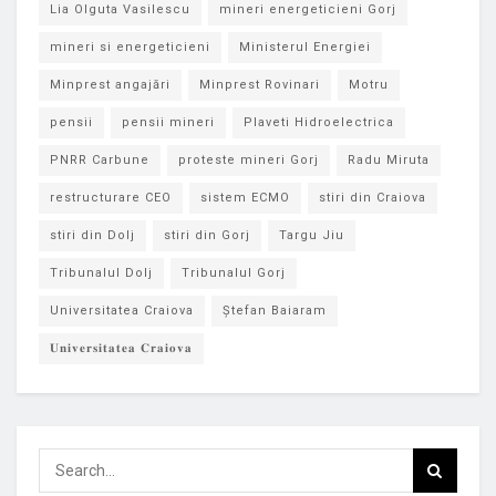
Lia Olguta Vasilescu
mineri energeticieni Gorj
mineri si energeticieni
Ministerul Energiei
Minprest angajări
Minprest Rovinari
Motru
pensii
pensii mineri
Plaveti Hidroelectrica
PNRR Carbune
proteste mineri Gorj
Radu Miruta
restructurare CEO
sistem ECMO
stiri din Craiova
stiri din Dolj
stiri din Gorj
Targu Jiu
Tribunalul Dolj
Tribunalul Gorj
Universitatea Craiova
Ștefan Baiaram
𝐔𝐧𝐢𝐯𝐞𝐫𝐬𝐢𝐭𝐚𝐭𝐞𝐚 𝐂𝐫𝐚𝐢𝐨𝐯𝐚