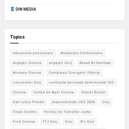
DIN MEDIA
Topics
adeverinta pensionare
Alexandru Cremeneanu
angajari Craiova
angajari Gorj
Assad Al-Hamlawi
Avioane Craiova
Complexul Energetic Oltenia
concedieri Gorj
contracte perioadă determinată CEO
Craiova
Curtea de Apel Craiova
Daniel Burlan
Dan Iulius Plaveti
disponibilizări CEO 2026
Dolj
Filipe Coelho
Fondul de Tranzitie Justa
Ford Craiova
FTJ Gorj
Gorj
IPJ Gorj