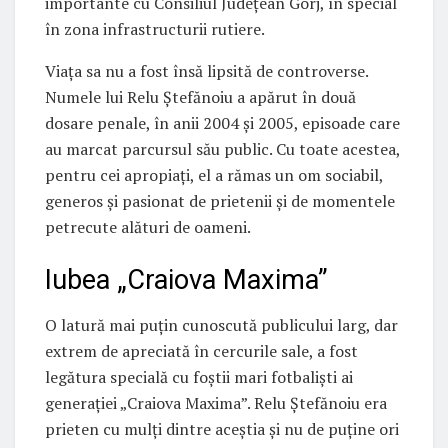
importante cu Consiliul Județean Gorj, în special
în zona infrastructurii rutiere.
Viața sa nu a fost însă lipsită de controverse.
Numele lui Relu Ștefănoiu a apărut în două
dosare penale, în anii 2004 și 2005, episoade care
au marcat parcursul său public. Cu toate acestea,
pentru cei apropiați, el a rămas un om sociabil,
generos și pasionat de prietenii și de momentele
petrecute alături de oameni.
Iubea „Craiova Maxima”
O latură mai puțin cunoscută publicului larg, dar
extrem de apreciată în cercurile sale, a fost
legătura specială cu foștii mari fotbaliști ai
generației „Craiova Maxima”. Relu Ștefănoiu era
prieten cu mulți dintre aceștia și nu de puține ori