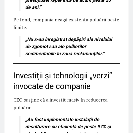
presupusei fapte încă de acum peste 20
de ani.”
Pe fond, compania neagă existența poluării peste
limite:
„
Nu s-au înregistrat depășiri ale nivelului
de zgomot sau ale pulberilor
sedimentabile
în zona reclamanților.”
Investiții și tehnologii „verzi”
invocate de companie
CEO susține că a investit masiv în reducerea
poluării:
„Au fost implementate
instalații de
desulfurare cu eficiență de peste 97%
și