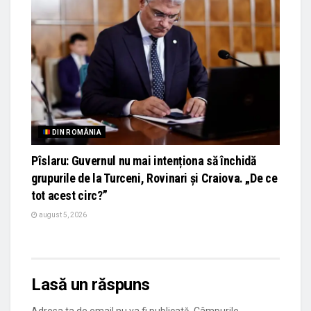
DIN ROMÂNIA
Pîslaru: Guvernul nu mai intenționa să închidă
grupurile de la Turceni, Rovinari și Craiova. „De ce
tot acest circ?”
august 5, 2026
Lasă un răspuns
Adresa ta de email nu va fi publicată.
Câmpurile