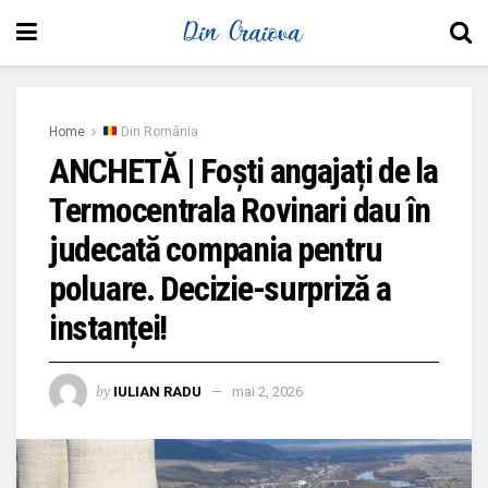
Home
Din România
ANCHETĂ | Foști angajați de la
Termocentrala Rovinari dau în
judecată compania pentru
poluare. Decizie-surpriză a
instanței!
by
IULIAN RADU
mai 2, 2026