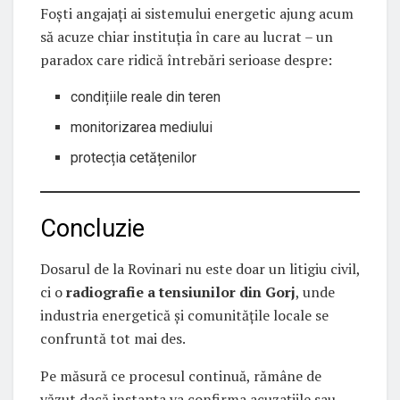
Foști angajați ai sistemului energetic ajung acum
să acuze chiar instituția în care au lucrat – un
paradox care ridică întrebări serioase despre:
condițiile reale din teren
monitorizarea mediului
protecția cetățenilor
Concluzie
Dosarul de la Rovinari nu este doar un litigiu civil,
ci o
radiografie a tensiunilor din Gorj
, unde
industria energetică și comunitățile locale se
confruntă tot mai des.
Pe măsură ce procesul continuă, rămâne de
văzut dacă instanța va confirma acuzațiile sau