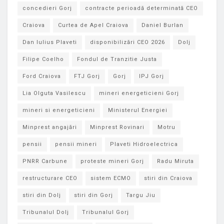
concedieri Gorj
contracte perioadă determinată CEO
Craiova
Curtea de Apel Craiova
Daniel Burlan
Dan Iulius Plaveti
disponibilizări CEO 2026
Dolj
Filipe Coelho
Fondul de Tranzitie Justa
Ford Craiova
FTJ Gorj
Gorj
IPJ Gorj
Lia Olguta Vasilescu
mineri energeticieni Gorj
mineri si energeticieni
Ministerul Energiei
Minprest angajări
Minprest Rovinari
Motru
pensii
pensii mineri
Plaveti Hidroelectrica
PNRR Carbune
proteste mineri Gorj
Radu Miruta
restructurare CEO
sistem ECMO
stiri din Craiova
stiri din Dolj
stiri din Gorj
Targu Jiu
Tribunalul Dolj
Tribunalul Gorj