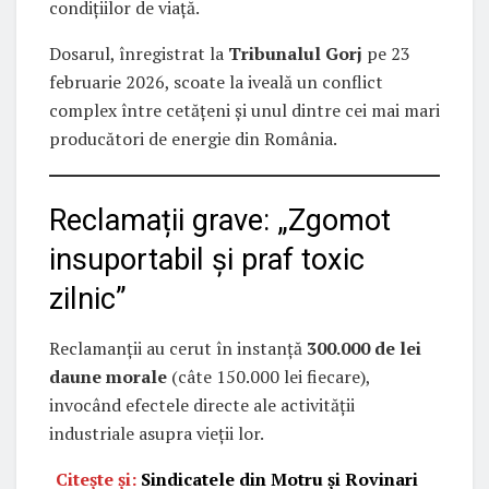
condițiilor de viață.
Dosarul, înregistrat la
Tribunalul Gorj
pe 23
februarie 2026, scoate la iveală un conflict
complex între cetățeni și unul dintre cei mai mari
producători de energie din România.
Reclamații grave: „Zgomot
insuportabil și praf toxic
zilnic”
Reclamanții au cerut în instanță
300.000 de lei
daune morale
(câte 150.000 lei fiecare),
invocând efectele directe ale activității
industriale asupra vieții lor.
Citește și:
Sindicatele din Motru și Rovinari