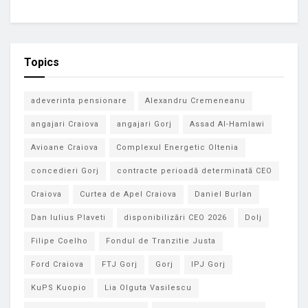
Topics
adeverinta pensionare
Alexandru Cremeneanu
angajari Craiova
angajari Gorj
Assad Al-Hamlawi
Avioane Craiova
Complexul Energetic Oltenia
concedieri Gorj
contracte perioadă determinată CEO
Craiova
Curtea de Apel Craiova
Daniel Burlan
Dan Iulius Plaveti
disponibilizări CEO 2026
Dolj
Filipe Coelho
Fondul de Tranzitie Justa
Ford Craiova
FTJ Gorj
Gorj
IPJ Gorj
KuPS Kuopio
Lia Olguta Vasilescu