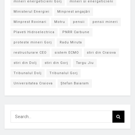
mineri energeticieni Gorj
mineri si energeticieni
Ministerul Energiei
Minprest angajări
Minprest Rovinari
Motru
pensii
pensii mineri
Plaveti Hidroelectrica
PNRR Carbune
proteste mineri Gorj
Radu Miruta
restructurare CEO
sistem ECMO
stiri din Craiova
stiri din Dolj
stiri din Gorj
Targu Jiu
Tribunalul Dolj
Tribunalul Gorj
Universitatea Craiova
Ștefan Baiaram