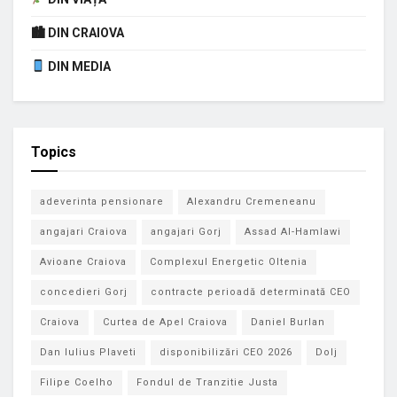
🏙 DIN CRAIOVA
DIN MEDIA
Topics
adeverinta pensionare
Alexandru Cremeneanu
angajari Craiova
angajari Gorj
Assad Al-Hamlawi
Avioane Craiova
Complexul Energetic Oltenia
concedieri Gorj
contracte perioadă determinată CEO
Craiova
Curtea de Apel Craiova
Daniel Burlan
Dan Iulius Plaveti
disponibilizări CEO 2026
Dolj
Filipe Coelho
Fondul de Tranzitie Justa