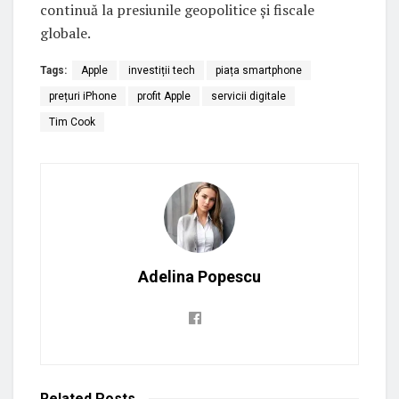
continuă la presiunile geopolitice și fiscale
globale.
Tags:
Apple
investiții tech
piața smartphone
prețuri iPhone
profit Apple
servicii digitale
Tim Cook
Adelina Popescu
Related
Posts