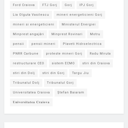
Ford Craiova
FTJ Gorj
Gorj
IPJ Gorj
Lia Olguta Vasilescu
mineri energeticieni Gorj
mineri si energeticieni
Ministerul Energiei
Minprest angajări
Minprest Rovinari
Motru
pensii
pensii mineri
Plaveti Hidroelectrica
PNRR Carbune
proteste mineri Gorj
Radu Miruta
restructurare CEO
sistem ECMO
stiri din Craiova
stiri din Dolj
stiri din Gorj
Targu Jiu
Tribunalul Dolj
Tribunalul Gorj
Universitatea Craiova
Ștefan Baiaram
𝐔𝐧𝐢𝐯𝐞𝐫𝐬𝐢𝐭𝐚𝐭𝐞𝐚 𝐂𝐫𝐚𝐢𝐨𝐯𝐚