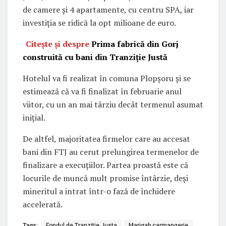
de camere şi 4 apartamente, cu centru SPA, iar
investiția se ridică la opt milioane de euro.
Citește și despre
Prima fabrică din Gorj
construită cu bani din Tranziție Justă
Hotelul va fi realizat în comuna Plopșoru și se
estimează că va fi finalizat în februarie anul
viitor, cu un an mai târziu decât termenul asumat
inițial.
De altfel, majoritatea firmelor care au accesat
bani din FTJ au cerut prelungirea termenelor de
finalizare a execuțiilor. Partea proastă este că
locurile de muncă mult promise întârzie, deși
mineritul a intrat într-o fază de închidere
accelerată.
Tags:
Fondul de Tranzitie Justa
Marigab carmangerie