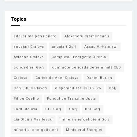
Topics
adeverinta pensionare
Alexandru Cremeneanu
angajari Craiova
angajari Gorj
Assad Al-Hamlawi
Avioane Craiova
Complexul Energetic Oltenia
concedieri Gorj
contracte perioadă determinată CEO
Craiova
Curtea de Apel Craiova
Daniel Burlan
Dan Iulius Plaveti
disponibilizări CEO 2026
Dolj
Filipe Coelho
Fondul de Tranzitie Justa
Ford Craiova
FTJ Gorj
Gorj
IPJ Gorj
Lia Olguta Vasilescu
mineri energeticieni Gorj
mineri si energeticieni
Ministerul Energiei