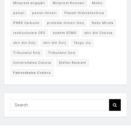
Minprest angajări
Minprest Rovinari
Motru
pensii
pensii mineri
Plaveti Hidroelectrica
PNRR Carbune
proteste mineri Gorj
Radu Miruta
restructurare CEO
sistem ECMO
stiri din Craiova
stiri din Dolj
stiri din Gorj
Targu Jiu
Tribunalul Dolj
Tribunalul Gorj
Universitatea Craiova
Ștefan Baiaram
𝐔𝐧𝐢𝐯𝐞𝐫𝐬𝐢𝐭𝐚𝐭𝐞𝐚 𝐂𝐫𝐚𝐢𝐨𝐯𝐚