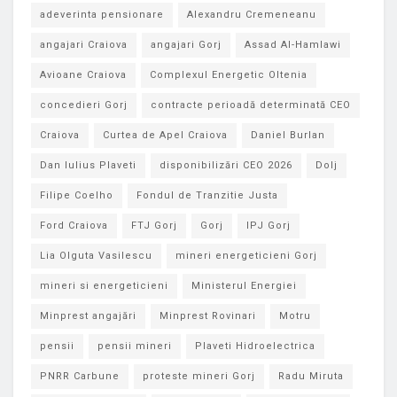
adeverinta pensionare
Alexandru Cremeneanu
angajari Craiova
angajari Gorj
Assad Al-Hamlawi
Avioane Craiova
Complexul Energetic Oltenia
concedieri Gorj
contracte perioadă determinată CEO
Craiova
Curtea de Apel Craiova
Daniel Burlan
Dan Iulius Plaveti
disponibilizări CEO 2026
Dolj
Filipe Coelho
Fondul de Tranzitie Justa
Ford Craiova
FTJ Gorj
Gorj
IPJ Gorj
Lia Olguta Vasilescu
mineri energeticieni Gorj
mineri si energeticieni
Ministerul Energiei
Minprest angajări
Minprest Rovinari
Motru
pensii
pensii mineri
Plaveti Hidroelectrica
PNRR Carbune
proteste mineri Gorj
Radu Miruta