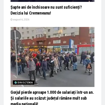
Șapte ani de închisoare nu sunt suficienți?
Decizia lui Cremeneanu!
august 6, 2026
DIN OLTENIA
Gorjul pierde aproape 1.000 de salariați într-un an.
Și salariile au scăzut: județul rămâne mult sub
media națională!