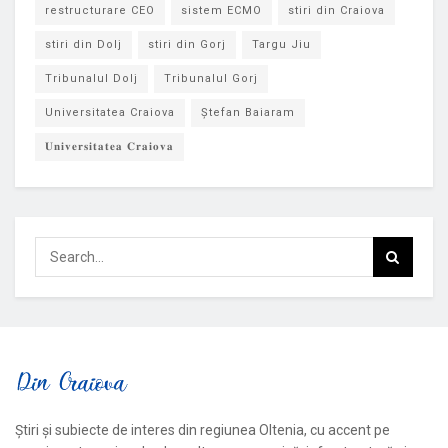
restructurare CEO
sistem ECMO
stiri din Craiova
stiri din Dolj
stiri din Gorj
Targu Jiu
Tribunalul Dolj
Tribunalul Gorj
Universitatea Craiova
Ștefan Baiaram
𝐔𝐧𝐢𝐯𝐞𝐫𝐬𝐢𝐭𝐚𝐭𝐞𝐚 𝐂𝐫𝐚𝐢𝐨𝐯𝐚
Știri și subiecte de interes din regiunea Oltenia, cu accent pe