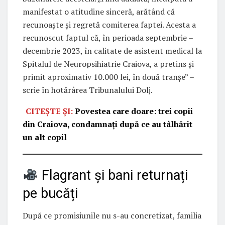
manifestat o atitudine sinceră, arătând că
recunoaşte şi regretă comiterea faptei. Acesta a
recunoscut faptul că, în perioada septembrie –
decembrie 2023, în calitate de asistent medical la
Spitalul de Neuropsihiatrie Craiova, a pretins şi
primit aproximativ 10.000 lei, în două tranșe” –
scrie în hotărârea Tribunalului Dolj.
CITEȘTE ȘI:
Povestea care doare: trei copii
din Craiova, condamnați după ce au tâlhărit
un alt copil
Flagrant și bani returnați
pe bucăți
După ce promisiunile nu s-au concretizat, familia