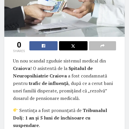
0
SHARES
Un nou scandal zguduie sistemul medical din
Craiova
! O asistentă de la
Spitalul de
Neuropsihiatrie Craiova
a fost condamnată
pentru
trafic de influență
, după ce a cerut bani
unei familii disperate, promițând că „rezolvă”
dosarul de pensionare medicală.
Sentința a fost pronunțată de
Tribunalul
Dolj
:
1 an și 5 luni de închisoare cu
suspendare
.