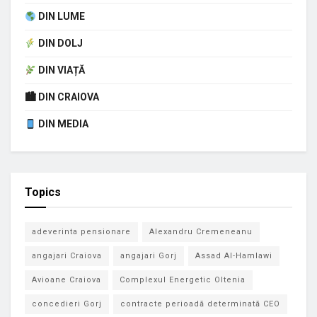
DIN LUME
DIN DOLJ
DIN VIAȚĂ
🏙 DIN CRAIOVA
DIN MEDIA
Topics
adeverinta pensionare
Alexandru Cremeneanu
angajari Craiova
angajari Gorj
Assad Al-Hamlawi
Avioane Craiova
Complexul Energetic Oltenia
concedieri Gorj
contracte perioadă determinată CEO