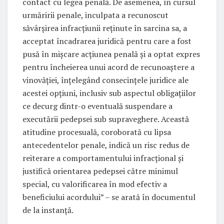
contact cu legea penală. De asemenea, în cursul
urmăririi penale, inculpata a recunoscut
săvârşirea infracţiunii reţinute în sarcina sa, a
acceptat încadrarea juridică pentru care a fost
pusă în mişcare acţiunea penală şi a optat expres
pentru încheierea unui acord de recunoaştere a
vinovăţiei, înţelegând consecinţele juridice ale
acestei opţiuni, inclusiv sub aspectul obligaţiilor
ce decurg dintr-o eventuală suspendare a
executării pedepsei sub supraveghere. Această
atitudine procesuală, coroborată cu lipsa
antecedentelor penale, indică un risc redus de
reiterare a comportamentului infracţional şi
justifică orientarea pedepsei către minimul
special, cu valorificarea în mod efectiv a
beneficiului acordului” – se arată în documentul
de la instanță.