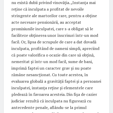
nu există dubii privind vinovăția. „Instanţa mai
reţine că inculpata a profitat de nevoile
stringente ale martorilor care, pentru a obţine
acte necesare pensionării, au acceptat
promisiunile inculpatei, care s-a obligat să le
faciliteze obţinerea unor înscrisuri într-un mod
facil. Or, lipsa de scrupule de care a dat dovadă
inculpata, profitând de oameni simpli, apreciind
că poate valorifica o ocazie din care să obţină,
nemeritat şi într-un mod facil, sume de bani,
imprimă faptei un caracter grav şi nu poate
rămâne nesancţionat. Cu toate acestea, în
evaluarea globală a gravităţii faptei şi a persoanei
inculpatei, instanţa reţine şi elementele care
pledează în favoarea acesteia. Din fişa de cazier
judiciar rezultă că inculpata nu figurează cu
antecedente penale, aflându-se la primul