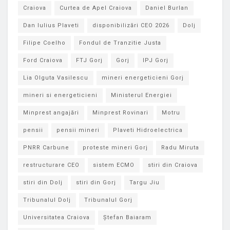
Craiova
Curtea de Apel Craiova
Daniel Burlan
Dan Iulius Plaveti
disponibilizări CEO 2026
Dolj
Filipe Coelho
Fondul de Tranzitie Justa
Ford Craiova
FTJ Gorj
Gorj
IPJ Gorj
Lia Olguta Vasilescu
mineri energeticieni Gorj
mineri si energeticieni
Ministerul Energiei
Minprest angajări
Minprest Rovinari
Motru
pensii
pensii mineri
Plaveti Hidroelectrica
PNRR Carbune
proteste mineri Gorj
Radu Miruta
restructurare CEO
sistem ECMO
stiri din Craiova
stiri din Dolj
stiri din Gorj
Targu Jiu
Tribunalul Dolj
Tribunalul Gorj
Universitatea Craiova
Ștefan Baiaram