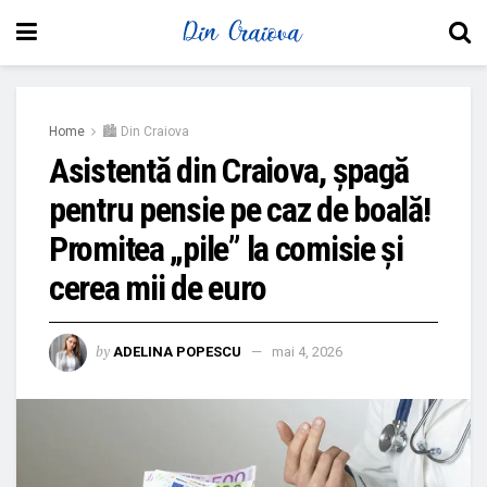
Home
🏙 Din Craiova
Asistentă din Craiova, șpagă
pentru pensie pe caz de boală!
Promitea „pile” la comisie și
cerea mii de euro
by
ADELINA POPESCU
mai 4, 2026