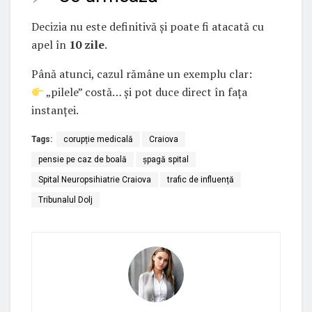
Decizia nu este definitivă și poate fi atacată cu
apel în
10 zile
.
Până atunci, cazul rămâne un exemplu clar:
„pilele” costă… și pot duce direct în fața
instanței.
Tags:
corupție medicală
Craiova
pensie pe caz de boală
șpagă spital
Spital Neuropsihiatrie Craiova
trafic de influență
Tribunalul Dolj