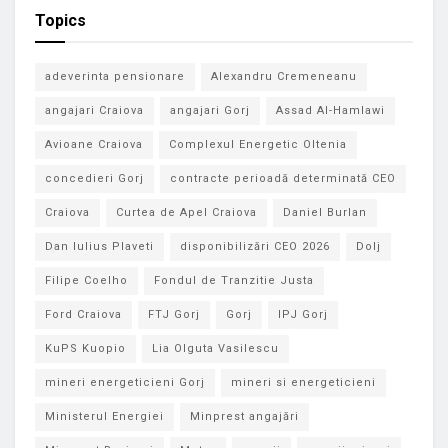
Topics
adeverinta pensionare
Alexandru Cremeneanu
angajari Craiova
angajari Gorj
Assad Al-Hamlawi
Avioane Craiova
Complexul Energetic Oltenia
concedieri Gorj
contracte perioadă determinată CEO
Craiova
Curtea de Apel Craiova
Daniel Burlan
Dan Iulius Plaveti
disponibilizări CEO 2026
Dolj
Filipe Coelho
Fondul de Tranzitie Justa
Ford Craiova
FTJ Gorj
Gorj
IPJ Gorj
KuPS Kuopio
Lia Olguta Vasilescu
mineri energeticieni Gorj
mineri si energeticieni
Ministerul Energiei
Minprest angajări