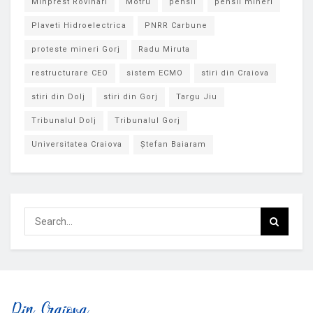
Minprest Rovinari
Motru
pensii
pensii mineri
Plaveti Hidroelectrica
PNRR Carbune
proteste mineri Gorj
Radu Miruta
restructurare CEO
sistem ECMO
stiri din Craiova
stiri din Dolj
stiri din Gorj
Targu Jiu
Tribunalul Dolj
Tribunalul Gorj
Universitatea Craiova
Ștefan Baiaram