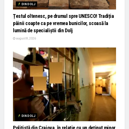
DIN DOLJ
Țestul oltenesc, pe drumul spre UNESCO! Tradiția
pâinii coapte ca pe vremea bunicilor, scoasă la
lumină de specialiștii din Dolj
august 8, 2026
DIN DOLJ
Polițistă din Craiova, în relație cu un deținut minor