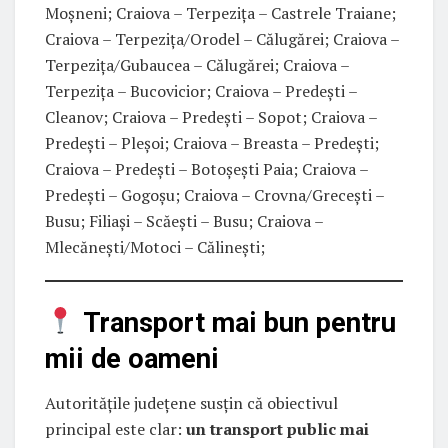
Moșneni; Craiova – Terpezița – Castrele Traiane;
Craiova – Terpezița/Orodel – Călugărei; Craiova –
Terpezița/Gubaucea – Călugărei; Craiova –
Terpezița – Bucovicior; Craiova – Predești –
Cleanov; Craiova – Predești – Sopot; Craiova –
Predești – Pleșoi; Craiova – Breasta – Predești;
Craiova – Predești – Botoșești Paia; Craiova –
Predești – Gogoșu; Craiova – Crovna/Grecești –
Busu; Filiași – Scăești – Busu; Craiova –
Mlecănești/Motoci – Călinești;
Transport mai bun pentru
mii de oameni
Autoritățile județene susțin că obiectivul
principal este clar:
un transport public mai