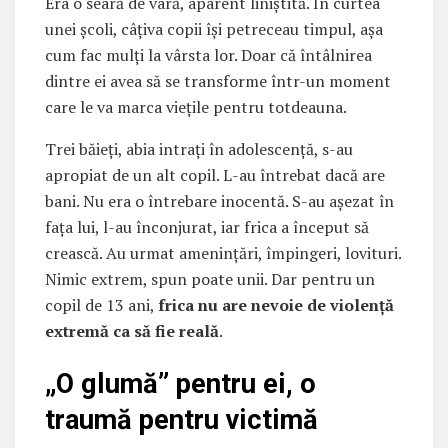
Era o seară de vară, aparent liniștită. În curtea
unei școli, câțiva copii își petreceau timpul, așa
cum fac mulți la vârsta lor. Doar că întâlnirea
dintre ei avea să se transforme într-un moment
care le va marca viețile pentru totdeauna.
Trei băieți, abia intrați în adolescență, s-au
apropiat de un alt copil. L-au întrebat dacă are
bani. Nu era o întrebare inocentă. S-au așezat în
fața lui, l-au înconjurat, iar frica a început să
crească. Au urmat amenințări, împingeri, lovituri.
Nimic extrem, spun poate unii. Dar pentru un
copil de 13 ani,
frica nu are nevoie de violență
extremă ca să fie reală
.
„O glumă” pentru ei, o
traumă pentru victimă