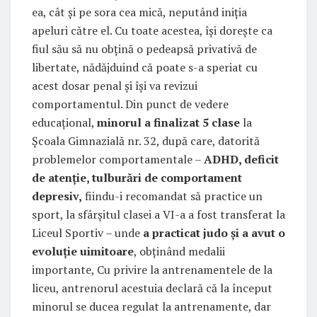
ea, cât și pe sora cea mică, neputând iniția
apeluri către el. Cu toate acestea, își dorește ca
fiul său să nu obțină o pedeapsă privativă de
libertate, nădăjduind că poate s-a speriat cu
acest dosar penal și își va revizui
comportamentul. Din punct de vedere
educațional,
minorul a finalizat 5 clase
la
Școala Gimnazială nr. 32, după care, datorită
problemelor comportamentale –
ADHD, deficit
de atenție, tulburări de comportament
depresiv,
fiindu-i recomandat să practice un
sport, la sfârșitul clasei a VI-a a fost transferat la
Liceul Sportiv – unde
a practicat judo și a avut o
evoluție uimitoare
, obținând medalii
importante, Cu privire la antrenamentele de la
liceu, antrenorul acestuia declară că la început
minorul se ducea regulat la antrenamente, dar