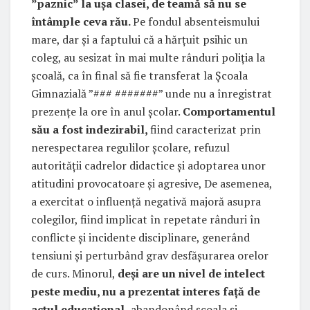
”paznic” la ușa clasei, de teamă să nu se
întâmple ceva rău.
Pe fondul absenteismului
mare, dar și a faptului că a hărțuit psihic un
coleg, au sesizat în mai multe rânduri poliția la
școală, ca în final să fie transferat la Școala
Gimnazială ”### #######” unde nu a înregistrat
prezențe la ore în anul școlar.
Comportamentul
său a fost indezirabil,
fiind caracterizat prin
nerespectarea regulilor școlare, refuzul
autorității cadrelor didactice și adoptarea unor
atitudini provocatoare și agresive, De asemenea,
a exercitat o influență negativă majoră asupra
colegilor, fiind implicat în repetate rânduri în
conflicte și incidente disciplinare, generând
tensiuni și perturbând grav desfășurarea orelor
de curs. Minorul,
deși are un nivel de intelect
peste mediu, nu a prezentat interes față de
actul educațional,
abandonând școala și