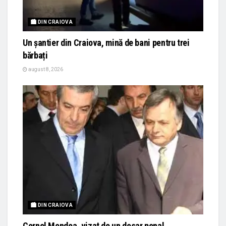
🏙 DIN CRAIOVA
Un șantier din Craiova, mină de bani pentru trei
bărbați
august 8, 2026
🏙 DIN CRAIOVA
Cornel Mondea, vizat de un dosar penal