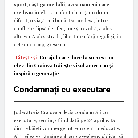
sport, câștiga medalii, avea oameni care
credeau în el.
I s-a oferit chiar și un drum
diferit, o viață mai bună. Dar undeva, între
conflicte, lipsă de afecțiune și revoltă, a ales
altceva. A ales strada, libertatea fără reguli și, în
cele din urmă, greșeala.
Citește și:
Curajul care duce la succes: un
elev din Craiova trăiește visul american și
inspiră o generație
Condamnați cu executare
Judecătoria Craiova a decis condamnări cu
executare, sentința fiind dată pe 24 aprilie. Doi
dintre băieți vor merge într-un centru educativ.
Al treilea va rămâne sub supraveghere, obligat să