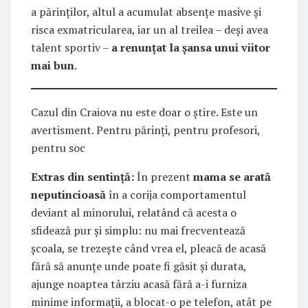
a părinților, altul a acumulat absențe masive și
risca exmatricularea, iar un al treilea – deși avea
talent sportiv –
a renunțat la șansa unui viitor
mai bun
.
Cazul din Craiova nu este doar o știre. Este un
avertisment. Pentru părinți, pentru profesori,
pentru soc
Extras din sentință:
În prezent
mama se arată
neputincioasă
în a corija comportamentul
deviant al minorului, relatând că acesta o
sfidează pur și simplu: nu mai frecventează
școala, se trezește când vrea el, pleacă de acasă
fără să anunțe unde poate fi găsit și durata,
ajunge noaptea târziu acasă fără a-i furniza
minime informații, a blocat-o pe telefon, atât pe