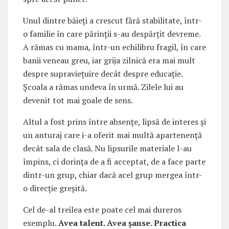
Unul dintre băieți a crescut fără stabilitate, într-
o familie în care părinții s-au despărțit devreme.
A rămas cu mama, într-un echilibru fragil, în care
banii veneau greu, iar grija zilnică era mai mult
despre supraviețuire decât despre educație.
Școala a rămas undeva în urmă. Zilele lui au
devenit tot mai goale de sens.
Altul a fost prins între absențe, lipsă de interes și
un anturaj care i-a oferit mai multă apartenență
decât sala de clasă. Nu lipsurile materiale l-au
împins, ci dorința de a fi acceptat, de a face parte
dintr-un grup, chiar dacă acel grup mergea într-
o direcție greșită.
Cel de-al treilea este poate cel mai dureros
exemplu.
Avea talent. Avea șanse. Practica