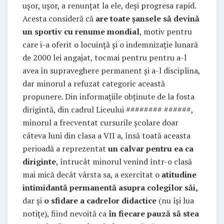
ușor, ușor, a renunțat la ele, deși progresa rapid.
Acesta consideră că
are toate șansele să devină
un sportiv cu renume mondial
, motiv pentru
care i-a oferit o locuință și o indemnizație lunară
de 2000 lei angajat, tocmai pentru pentru a-l
avea în supraveghere permanent și a-l disciplina,
dar minorul a refuzat categoric această
propunere. Din informațiile obținute de la fosta
dirigintă, din cadrul Liceului ######## ######,
minorul a frecventat cursurile școlare doar
câteva luni din clasa a VII a, însă toată aceasta
perioadă a reprezentat
un calvar pentru ea ca
diriginte
, întrucât minorul venind într-o clasă
mai mică decât vârsta sa, a exercitat o
atitudine
intimidantă permanentă asupra colegilor săi,
dar și
o sfidare a cadrelor didactice
(nu își lua
notițe), fiind nevoită ca
în fiecare pauză să stea