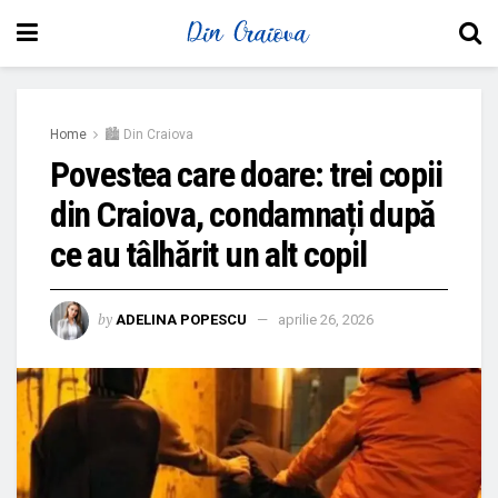
Home
🏙 Din Craiova
Povestea care doare: trei copii
din Craiova, condamnați după
ce au tâlhărit un alt copil
by
ADELINA POPESCU
aprilie 26, 2026