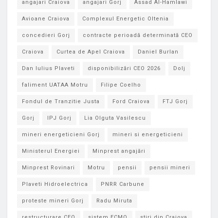
angajari Craiova
angajari Gorj
Assad Al-Hamlawi
Avioane Craiova
Complexul Energetic Oltenia
concedieri Gorj
contracte perioadă determinată CEO
Craiova
Curtea de Apel Craiova
Daniel Burlan
Dan Iulius Plaveti
disponibilizări CEO 2026
Dolj
faliment UATAA Motru
Filipe Coelho
Fondul de Tranzitie Justa
Ford Craiova
FTJ Gorj
Gorj
IPJ Gorj
Lia Olguta Vasilescu
mineri energeticieni Gorj
mineri si energeticieni
Ministerul Energiei
Minprest angajări
Minprest Rovinari
Motru
pensii
pensii mineri
Plaveti Hidroelectrica
PNRR Carbune
proteste mineri Gorj
Radu Miruta
restructurare CEO
sistem ECMO
stiri din Craiova