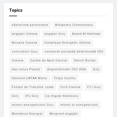
Topics
adeverinta pensionare
Alexandru Cremeneanu
angajari Craiova
angajari Gorj
Assad Al-Hamlawi
Avioane Craiova
Complexul Energetic Oltenia
concedieri Gorj
contracte perioadă determinată CEO
Craiova
Curtea de Apel Craiova
Daniel Burlan
Dan Iulius Plaveti
disponibilizări CEO 2026
Dolj
faliment UATAA Motru
Filipe Coelho
Fondul de Tranzitie Justa
Ford Craiova
FTJ Gorj
Gorj
IPJ Gorj
Lia Olguta Vasilescu
mineri energeticieni Gorj
mineri si energeticieni
Ministerul Energiei
Minprest angajări