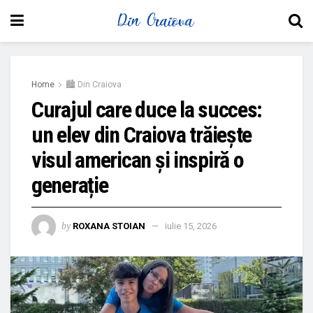
Home
🏙 Din Craiova
Curajul care duce la succes:
un elev din Craiova trăiește
visul american și inspiră o
generație
by
ROXANA STOIAN
iulie 15, 2026