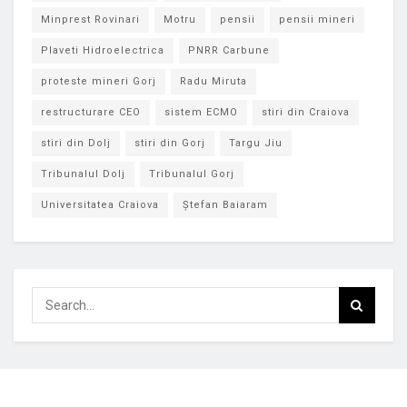
Minprest Rovinari
Motru
pensii
pensii mineri
Plaveti Hidroelectrica
PNRR Carbune
proteste mineri Gorj
Radu Miruta
restructurare CEO
sistem ECMO
stiri din Craiova
stiri din Dolj
stiri din Gorj
Targu Jiu
Tribunalul Dolj
Tribunalul Gorj
Universitatea Craiova
Ștefan Baiaram