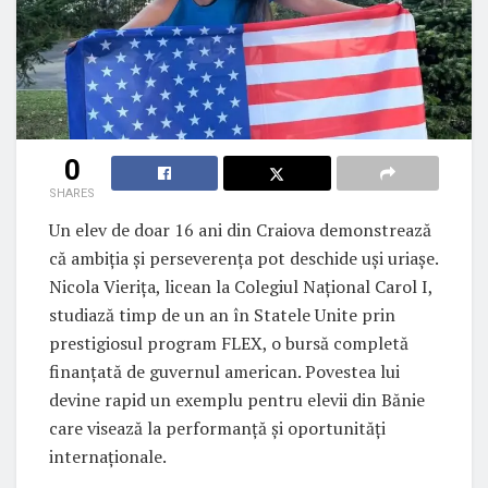
0
SHARES
Un elev de doar 16 ani din Craiova demonstrează
că ambiția și perseverența pot deschide uși uriașe.
Nicola Vierița, licean la Colegiul Național Carol I,
studiază timp de un an în Statele Unite prin
prestigiosul program FLEX, o bursă completă
finanțată de guvernul american. Povestea lui
devine rapid un exemplu pentru elevii din Bănie
care visează la performanță și oportunități
internaționale.