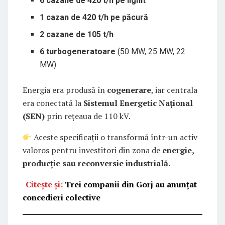
6 cazane de 420 t/h pe lignit
1 cazan de 420 t/h pe păcură
2 cazane de 105 t/h
6 turbogeneratoare
(50 MW, 25 MW, 22
MW)
Energia era produsă în
cogenerare
, iar centrala
era conectată la
Sistemul Energetic Național
(SEN)
prin rețeaua de 110 kV.
Aceste specificații o transformă într-un activ
valoros pentru investitori din zona de
energie,
producție sau reconversie industrială
.
Citește și:
Trei companii din Gorj au anunțat
concedieri colective