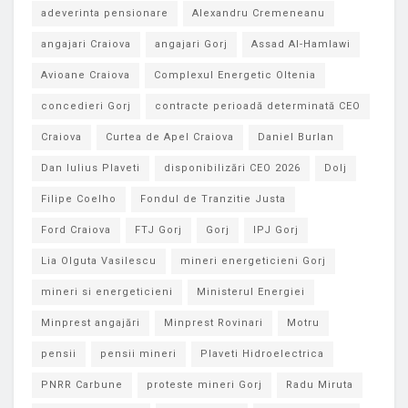
adeverinta pensionare
Alexandru Cremeneanu
angajari Craiova
angajari Gorj
Assad Al-Hamlawi
Avioane Craiova
Complexul Energetic Oltenia
concedieri Gorj
contracte perioadă determinată CEO
Craiova
Curtea de Apel Craiova
Daniel Burlan
Dan Iulius Plaveti
disponibilizări CEO 2026
Dolj
Filipe Coelho
Fondul de Tranzitie Justa
Ford Craiova
FTJ Gorj
Gorj
IPJ Gorj
Lia Olguta Vasilescu
mineri energeticieni Gorj
mineri si energeticieni
Ministerul Energiei
Minprest angajări
Minprest Rovinari
Motru
pensii
pensii mineri
Plaveti Hidroelectrica
PNRR Carbune
proteste mineri Gorj
Radu Miruta