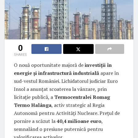
0
SHARES
O nouă oportunitate majoră de
investiții în
energie și infrastructură industrială
apare în
sud-vestul României. Lichidatorul judiciar Euro
Insol a anunțat scoaterea la vânzare, prin
licitație publică, a
Termocentralei Romag
Termo Halânga
, activ strategic al Regia
Autonomă pentru Activități Nucleare. Prețul de
pornire a scăzut la
40,4 milioane euro
,
semnalând o presiune puternică pentru
valorificarea activelor.