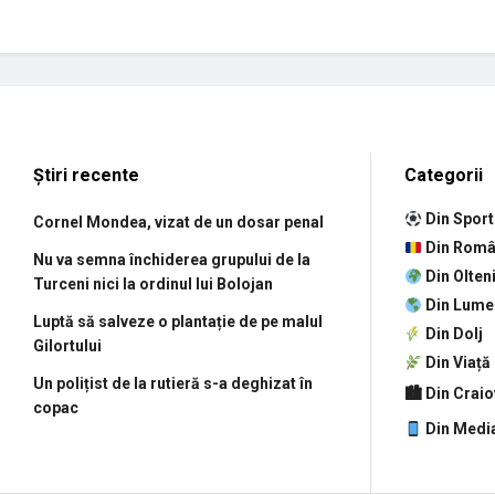
Știri recente
Categorii
Din Sport
Cornel Mondea, vizat de un dosar penal
Din Româ
Nu va semna închiderea grupului de la
Din Olten
Turceni nici la ordinul lui Bolojan
Din Lume
Luptă să salveze o plantație de pe malul
Din Dolj
Gilortului
Din Viață
Un polițist de la rutieră s-a deghizat în
🏙 Din Crai
copac
Din Medi