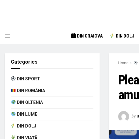
🏙 DIN CRAIOVA
DIN DOLJ
Categories
Home
Plea
DIN SPORT
amul
DIN ROMÂNIA
DIN OLTENIA
DIN LUME
by
I
DIN DOLJ
DIN VIAȚĂ