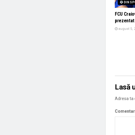
DIN S
FCU Craiov
prezentat
august 5, 
Lasă 
Adresa ta d
Comentar