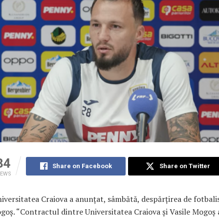
34
Share on Facebook
Share on Twitter
IEWS
iversitatea Craiova a anunţat, sâmbătă, despărţirea de fotbali
goş. “Contractul dintre Universitatea Craiova şi Vasile Mogoş a