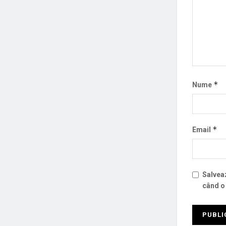
*
Nume
*
Email
Salveaz
când o