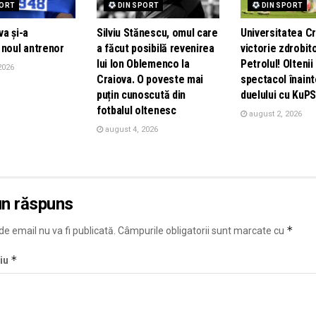
PORT
DIN SPORT
DIN SPORT
a și-a
Silviu Stănescu, omul care
Universitatea Cr
 noul antrenor
a făcut posibilă revenirea
victorie zdrobit
lui Ion Oblemenco la
Petrolul! Oltenii
2026
Craiova. O poveste mai
spectacol înain
puțin cunoscută din
duelului cu KuPS
fotbalul oltenesc
august 2, 2026
august 4, 2026
un răspuns
*
e email nu va fi publicată.
Câmpurile obligatorii sunt marcate cu
*
iu