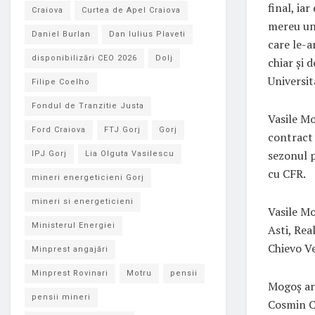
final, ia
Craiova
Curtea de Apel Craiova
mereu unu
Daniel Burlan
Dan Iulius Plaveti
care le-a
disponibilizări CEO 2026
Dolj
chiar şi 
Universit
Filipe Coelho
Fondul de Tranzitie Justa
Vasile Mo
Ford Craiova
FTJ Gorj
Gorj
contract 
sezonul 
IPJ Gorj
Lia Olguta Vasilescu
cu CFR.
mineri energeticieni Gorj
mineri si energeticieni
Vasile Mo
Ministerul Energiei
Asti, Rea
Chievo V
Minprest angajări
Minprest Rovinari
Motru
pensii
Mogoș are
pensii mineri
Cosmin Co