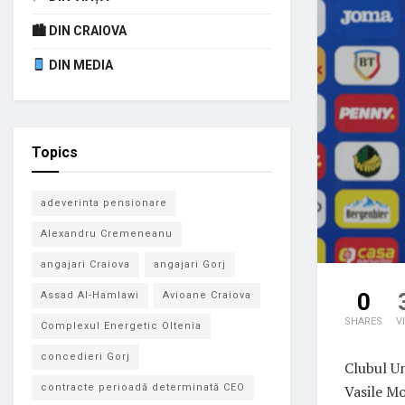
🏙 DIN CRAIOVA
DIN MEDIA
Topics
adeverinta pensionare
Alexandru Cremeneanu
angajari Craiova
angajari Gorj
0
Assad Al-Hamlawi
Avioane Craiova
SHARES
V
Complexul Energetic Oltenia
concedieri Gorj
Clubul Un
Vasile Mo
contracte perioadă determinată CEO