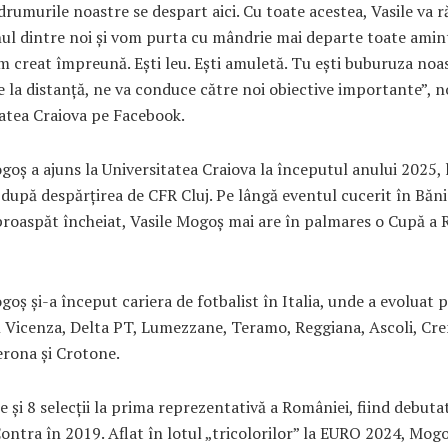
r drumurile noastre se despart aici. Cu toate acestea, Vasile va
l dintre noi şi vom purta cu mândrie mai departe toate amint
m creat împreună. Eşti leu. Eşti amuletă. Tu eşti buburuza noas
de la distanţă, ne va conduce către noi obiective importante”, 
atea Craiova pe Facebook.
goș a ajuns la Universitatea Craiova la începutul anului 2025, 
după despărțirea de CFR Cluj. Pe lângă eventul cucerit în Băni
proaspăt încheiat, Vasile Mogoș mai are în palmares o Cupă a
goș și-a început cariera de fotbalist în Italia, unde a evoluat 
l Vicenza, Delta PT, Lumezzane, Teramo, Reggiana, Ascoli, Cr
erona și Crotone.
 și 8 selecții la prima reprezentativă a României, fiind debuta
ntra în 2019. Aflat în lotul „tricolorilor” la EURO 2024, Mog