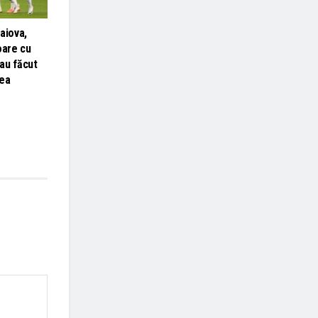
aiova,
oare cu
 au făcut
tea