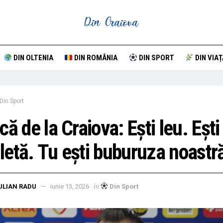
DIN OLTENIA
DIN ROMÂNIA
DIN SPORT
DIN VIAȚ
Din Sport
că de la Craiova: Eşti leu. Eşti
etă. Tu eşti buburuza noastră
in
ULIAN RADU
iunie 13, 2026
Din Sport