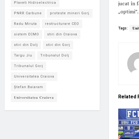
jucat în 
Plaveti Hidroelectrica
„optimi”.
PNRR Carbune
proteste mineri Gorj
Radu Miruta
restructurare CEO
Tags:
𝐔𝐧𝐢
sistem ECMO
stiri din Craiova
stiri din Dolj
stiri din Gorj
Targu Jiu
Tribunalul Dolj
Tribunalul Gorj
Universitatea Craiova
Ștefan Baiaram
Related
𝐔𝐧𝐢𝐯𝐞𝐫𝐬𝐢𝐭𝐚𝐭𝐞𝐚 𝐂𝐫𝐚𝐢𝐨𝐯𝐚