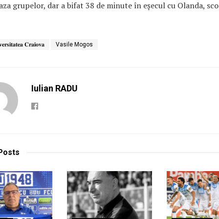
faza grupelor, dar a bifat 38 de minute în eșecul cu Olanda, sco
𝐞𝐫𝐬𝐢𝐭𝐚𝐭𝐞𝐚 𝐂𝐫𝐚𝐢𝐨𝐯𝐚
Vasile Mogos
Iulian RADU
Posts