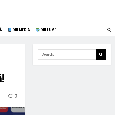
Ă
DIN MEDIA
DIN LUME
!
0