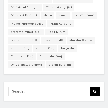
Ministerul Energiei
Minprest angajări
Minprest Rovinari
Motru
pensii
pensii mineri
Plaveti Hidroelectrica
PNRR Carbune
proteste mineri Gorj
Radu Miruta
restructurare CEO
sistem ECMO
stiri din Craiova
stiri din Dolj
stiri din Gorj
Targu Jiu
Tribunalul Dolj
Tribunalul Gorj
Universitatea Craiova
Ștefan Baiaram