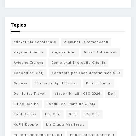
Topics
adeverinta pensionare
Alexandru Cremeneanu
angajari Craiova
angajari Gorj
Assad Al-Hamlawi
Avioane Craiova
Complexul Energetic Oltenia
concedieri Gorj
contracte perioadă determinată CEO
Craiova
Curtea de Apel Craiova
Daniel Burlan
Dan Iulius Plaveti
disponibilizări CEO 2026
Dolj
Filipe Coelho
Fondul de Tranzitie Justa
Ford Craiova
FTJ Gorj
Gorj
IPJ Gorj
KuPS Kuopio
Lia Olguta Vasilescu
mineri energeticieni Gorj
mineri si energeticieni