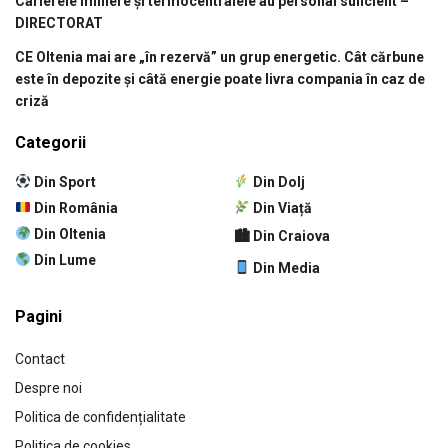
Carierele miniere și termocentralele au personal suficient –
DIRECTORAT
CE Oltenia mai are „în rezervă” un grup energetic. Cât cărbune
este în depozite și câtă energie poate livra compania în caz de
criză
Categorii
Din Sport
Din Dolj
Din România
Din Viață
Din Oltenia
🏙 Din Craiova
Din Lume
Din Media
Pagini
Contact
Despre noi
Politica de confidențialitate
Politica de cookies