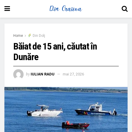
Home
Din Dolj
Băiat de 15 ani, căutat în
Dunăre
by
IULIAN RADU
mai 27, 2026