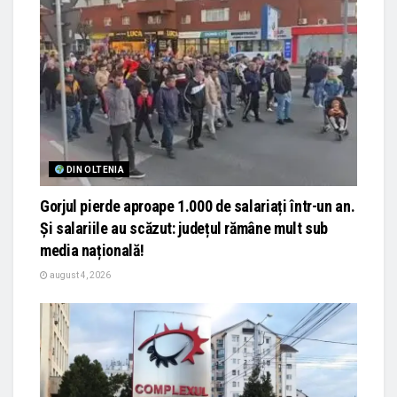
DIN OLTENIA
Gorjul pierde aproape 1.000 de salariați într-un an.
Și salariile au scăzut: județul rămâne mult sub
media națională!
august 4, 2026