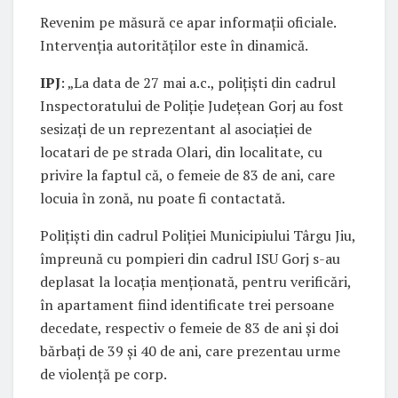
Revenim pe măsură ce apar informații oficiale.
Intervenția autorităților este în dinamică.
IPJ
: „La data de 27 mai a.c., polițiști din cadrul
Inspectoratului de Poliție Județean Gorj au fost
sesizați de un reprezentant al asociației de
locatari de pe strada Olari, din localitate, cu
privire la faptul că, o femeie de 83 de ani, care
locuia în zonă, nu poate fi contactată.
Polițiști din cadrul Poliției Municipiului Târgu Jiu,
împreună cu pompieri din cadrul ISU Gorj s-au
deplasat la locația menționată, pentru verificări,
în apartament fiind identificate trei persoane
decedate, respectiv o femeie de 83 de ani și doi
bărbați de 39 și 40 de ani, care prezentau urme
de violență pe corp.