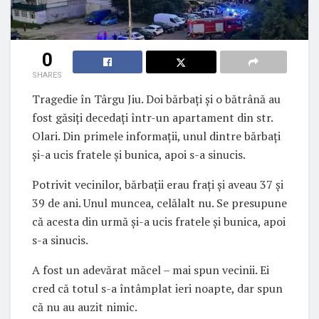
0
SHARES
Tragedie în Târgu Jiu. Doi bărbați și o bătrână au
fost găsiți decedați într-un apartament din str.
Olari. Din primele informații, unul dintre bărbați
și-a ucis fratele și bunica, apoi s-a sinucis.
Potrivit vecinilor, bărbații erau frați și aveau 37 și
39 de ani. Unul muncea, celălalt nu. Se presupune
că acesta din urmă și-a ucis fratele și bunica, apoi
s-a sinucis.
A fost un adevărat măcel – mai spun vecinii. Ei
cred că totul s-a întâmplat ieri noapte, dar spun
că nu au auzit nimic.