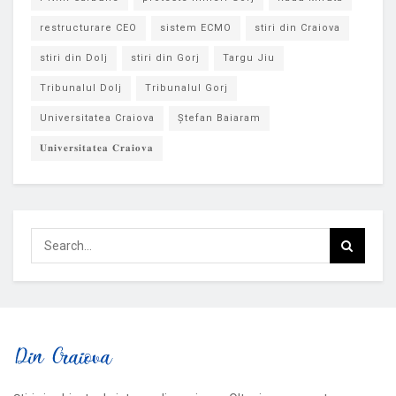
restructurare CEO
sistem ECMO
stiri din Craiova
stiri din Dolj
stiri din Gorj
Targu Jiu
Tribunalul Dolj
Tribunalul Gorj
Universitatea Craiova
Ștefan Baiaram
𝐔𝐧𝐢𝐯𝐞𝐫𝐬𝐢𝐭𝐚𝐭𝐞𝐚 𝐂𝐫𝐚𝐢𝐨𝐯𝐚