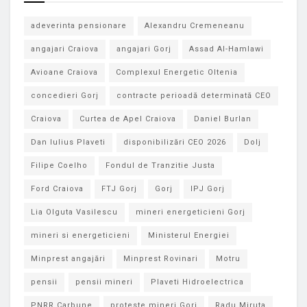
adeverinta pensionare
Alexandru Cremeneanu
angajari Craiova
angajari Gorj
Assad Al-Hamlawi
Avioane Craiova
Complexul Energetic Oltenia
concedieri Gorj
contracte perioadă determinată CEO
Craiova
Curtea de Apel Craiova
Daniel Burlan
Dan Iulius Plaveti
disponibilizări CEO 2026
Dolj
Filipe Coelho
Fondul de Tranzitie Justa
Ford Craiova
FTJ Gorj
Gorj
IPJ Gorj
Lia Olguta Vasilescu
mineri energeticieni Gorj
mineri si energeticieni
Ministerul Energiei
Minprest angajări
Minprest Rovinari
Motru
pensii
pensii mineri
Plaveti Hidroelectrica
PNRR Carbune
proteste mineri Gorj
Radu Miruta