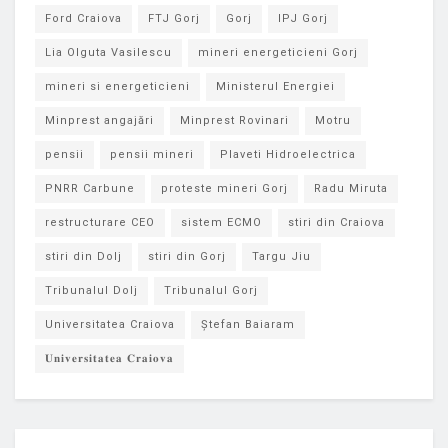
Ford Craiova
FTJ Gorj
Gorj
IPJ Gorj
Lia Olguta Vasilescu
mineri energeticieni Gorj
mineri si energeticieni
Ministerul Energiei
Minprest angajări
Minprest Rovinari
Motru
pensii
pensii mineri
Plaveti Hidroelectrica
PNRR Carbune
proteste mineri Gorj
Radu Miruta
restructurare CEO
sistem ECMO
stiri din Craiova
stiri din Dolj
stiri din Gorj
Targu Jiu
Tribunalul Dolj
Tribunalul Gorj
Universitatea Craiova
Ștefan Baiaram
𝐔𝐧𝐢𝐯𝐞𝐫𝐬𝐢𝐭𝐚𝐭𝐞𝐚 𝐂𝐫𝐚𝐢𝐨𝐯𝐚