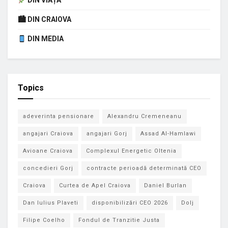
DIN VIAȚĂ
🏙 DIN CRAIOVA
DIN MEDIA
Topics
adeverinta pensionare
Alexandru Cremeneanu
angajari Craiova
angajari Gorj
Assad Al-Hamlawi
Avioane Craiova
Complexul Energetic Oltenia
concedieri Gorj
contracte perioadă determinată CEO
Craiova
Curtea de Apel Craiova
Daniel Burlan
Dan Iulius Plaveti
disponibilizări CEO 2026
Dolj
Filipe Coelho
Fondul de Tranzitie Justa