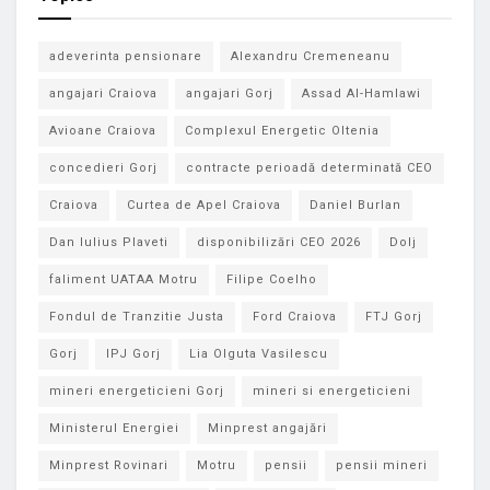
adeverinta pensionare
Alexandru Cremeneanu
angajari Craiova
angajari Gorj
Assad Al-Hamlawi
Avioane Craiova
Complexul Energetic Oltenia
concedieri Gorj
contracte perioadă determinată CEO
Craiova
Curtea de Apel Craiova
Daniel Burlan
Dan Iulius Plaveti
disponibilizări CEO 2026
Dolj
faliment UATAA Motru
Filipe Coelho
Fondul de Tranzitie Justa
Ford Craiova
FTJ Gorj
Gorj
IPJ Gorj
Lia Olguta Vasilescu
mineri energeticieni Gorj
mineri si energeticieni
Ministerul Energiei
Minprest angajări
Minprest Rovinari
Motru
pensii
pensii mineri