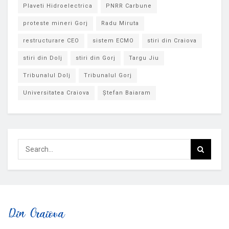
Plaveti Hidroelectrica
PNRR Carbune
proteste mineri Gorj
Radu Miruta
restructurare CEO
sistem ECMO
stiri din Craiova
stiri din Dolj
stiri din Gorj
Targu Jiu
Tribunalul Dolj
Tribunalul Gorj
Universitatea Craiova
Ștefan Baiaram