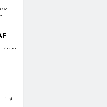
izare
ul
AF
nistrației
cale și