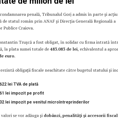
tate de milion de lei
condamnarea penală, Tribunalul Gorj a admis în parte și acțiun
 de statul român prin ANAF și Direcția Generală Regională a
r Publice Craiova.
onstantin Trușcă a fost obligat, în solidar cu firma intrată înt
ă, la plata sumei totale de
483.083 de lei
, echivalentul a apro
de euro
.
ezintă obligații fiscale neachitate către bugetul statului și in
622 lei TVA de plată
61 lei impozit pe profit
02 lei impozit pe venitul microîntreprinderilor
 valori se vor adăuga și
dobânzi, penalități și accesorii fisca