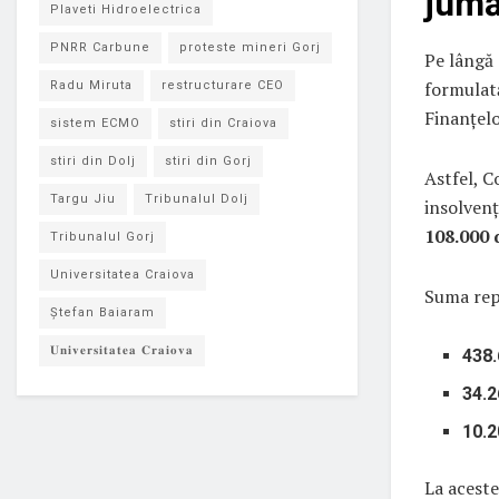
jumă
Plaveti Hidroelectrica
PNRR Carbune
proteste mineri Gorj
Pe lângă 
formulată
Radu Miruta
restructurare CEO
Finanțelo
sistem ECMO
stiri din Craiova
stiri din Dolj
stiri din Gorj
Astfel, C
Targu Jiu
Tribunalul Dolj
insolvenț
108.000 
Tribunalul Gorj
Universitatea Craiova
Suma repr
Ștefan Baiaram
𝐔𝐧𝐢𝐯𝐞𝐫𝐬𝐢𝐭𝐚𝐭𝐞𝐚 𝐂𝐫𝐚𝐢𝐨𝐯𝐚
438.
34.2
10.2
La aceste