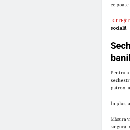
ce poate 
CITEȘT
socială
Sech
bani
Pentru a 
sechestr
patron, at
În plus, 
Măsura vi
singură i