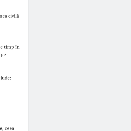
ea civilă
re timp în
ape
clude:
le
, ceea