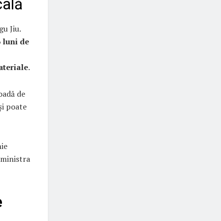
cală
u Jiu.
6 luni de
ateriale
.
ioadă de
și poate
ie
dministra
e