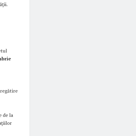
ții.
etul
mbrie
pregătire
e de la
țiilor