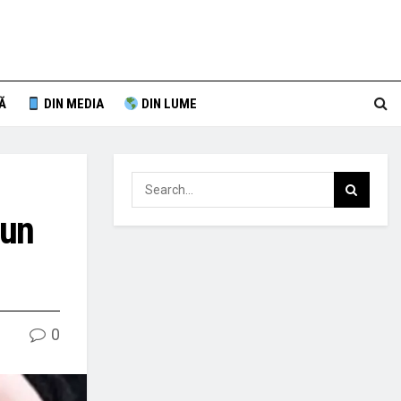
Ă
DIN MEDIA
DIN LUME
 un
0