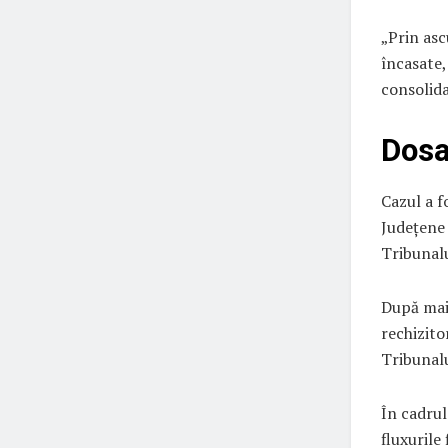
„Prin asc
încasate,
consolida
Dosa
Cazul a f
Județene 
Tribunal
După mai 
rechizito
Tribunalu
În cadrul
fluxurile