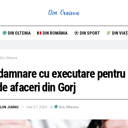
DIN OLTENIA
DIN ROMÂNIA
DIN SPORT
DIN VIAȚ
Din Oltenia
amnare cu executare pentru
e afaceri din Gorj
in
LIN JIANU
mai 27, 2026
Din Oltenia