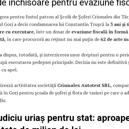
de închisoare pentru evaziune fis
grea pentru fostul patron al Școlii de Șoferi Crismalex din Târg
ul Gorj a decis condamnarea lui Constantin Trușcă la
3 ani și 
re cu executare
, într-un dosar de
evaziune fiscală în formă
tă
, în care procurorii au reținut nu mai puțin de
62 de acte m
a dispus, totodată, și interzicerea unor drepturi pentru o per
după executarea pedepsei principale. Decizia nu este definitivă 
ă cu apel.
izează activitatea societății
Crismalex Autotest SRL
, compan
 în Gorj pentru școala de șoferi și flota de taxiuri pe care o a
Jiu.
udiciu uriaș pentru stat: aproap