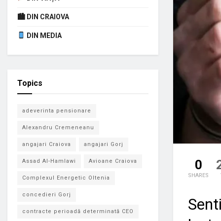
🏙 DIN CRAIOVA
DIN MEDIA
Topics
adeverinta pensionare
Alexandru Cremeneanu
angajari Craiova
angajari Gorj
0
Assad Al-Hamlawi
Avioane Craiova
SHARES
Complexul Energetic Oltenia
concedieri Gorj
Senti
contracte perioadă determinată CEO