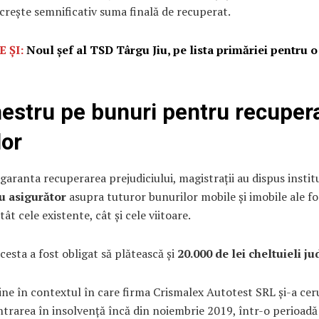
crește semnificativ suma finală de recuperat.
E ȘI:
Noul șef al TSD Târgu Jiu, pe lista primăriei pentru o
estru pe bunuri pentru recuper
lor
garanta recuperarea prejudiciului, magistrații au dispus instit
u asigurător
asupra tuturor bunurilor mobile și imobile ale fo
ât cele existente, cât și cele viitoare.
acesta a fost obligat să plătească și
20.000 de lei cheltuieli ju
ne în contextul în care firma Crismalex Autotest SRL și-a cer
ntrarea în insolvență încă din noiembrie 2019, într-o perioadă