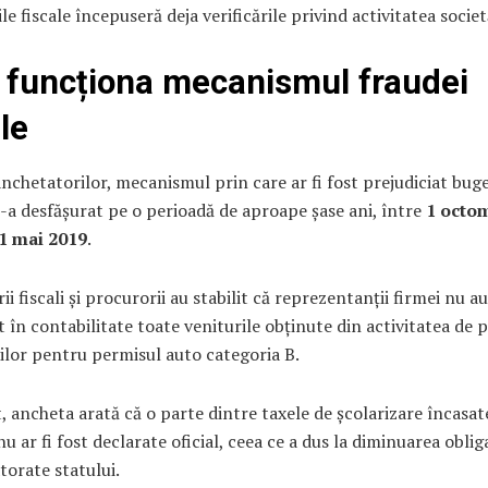
le fiscale începuseră deja verificările privind activitatea societă
funcționa mecanismul fraudei
le
anchetatorilor, mecanismul prin care ar fi fost prejudiciat bug
s-a desfășurat pe o perioadă de aproape șase ani, între
1 octo
31 mai 2019
.
ii fiscali și procurorii au stabilit că reprezentanții firmei nu au
t în contabilitate toate veniturile obținute din activitatea de 
ilor pentru permisul auto categoria B.
, ancheta arată că o parte dintre taxele de școlarizare încasat
nu ar fi fost declarate oficial, ceea ce a dus la diminuarea obliga
atorate statului.