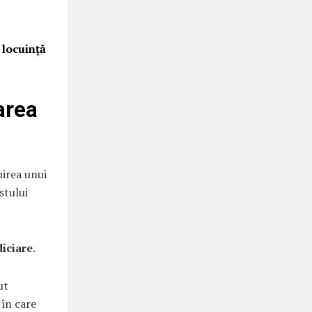
 locuință
area
uirea unui
stului
diciare
.
ut
 în care