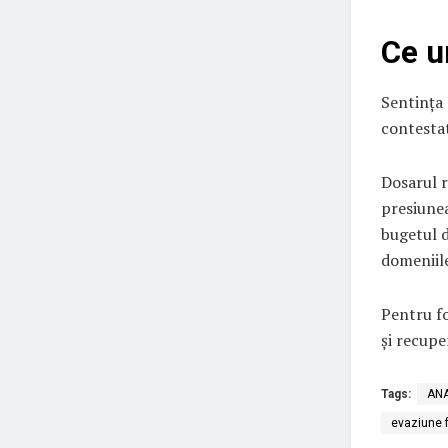
Ce u
Sentința 
contestat
Dosarul r
presiunea
bugetul d
domeniile
Pentru fo
și recupe
Tags:
ANA
evaziune f