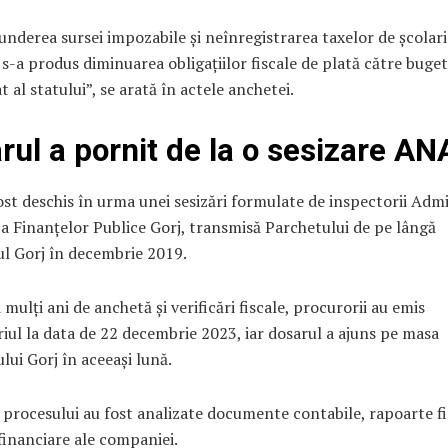
underea sursei impozabile și neînregistrarea taxelor de școlar
 s-a produs diminuarea obligațiilor fiscale de plată către buget
t al statului”, se arată în actele anchetei.
rul a pornit de la o sesizare AN
ost deschis în urma unei sesizări formulate de inspectorii Admi
a Finanțelor Publice Gorj, transmisă Parchetului de pe lângă
ul Gorj în decembrie 2019.
mulți ani de anchetă și verificări fiscale, procurorii au emis
riul la data de 22 decembrie 2023, iar dosarul a ajuns pe masa
lui Gorj în aceeași lună.
 procesului au fost analizate documente contabile, rapoarte fis
 financiare ale companiei.