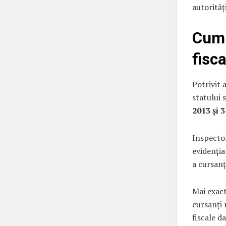
autorități
Cum 
fisca
Potrivit 
statului 
2013 și 
Inspector
evidenția
a cursanț
Mai exact
cursanți 
fiscale d