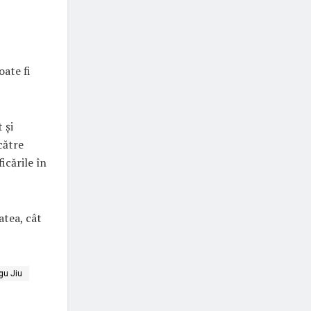
oate fi
 și
către
icările în
atea, cât
gu Jiu