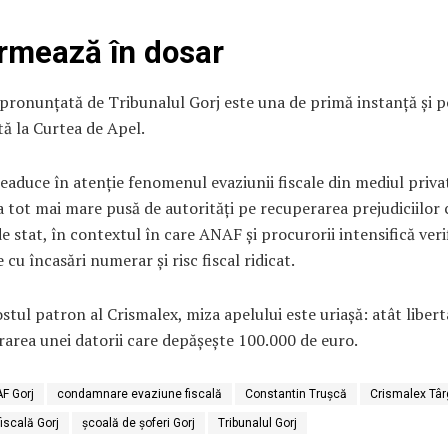
rmează în dosar
pronunțată de Tribunalul Gorj este una de primă instanță și p
ă la Curtea de Apel.
eaduce în atenție fenomenul evaziunii fiscale din mediul privat
 tot mai mare pusă de autorități pe recuperarea prejudiciilor 
e stat, în contextul în care ANAF și procurorii intensifică verif
 cu încasări numerar și risc fiscal ridicat.
stul patron al Crismalex, miza apelului este uriașă: atât libert
rarea unei datorii care depășește 100.000 de euro.
F Gorj
condamnare evaziune fiscală
Constantin Trușcă
Crismalex Târ
iscală Gorj
școală de șoferi Gorj
Tribunalul Gorj