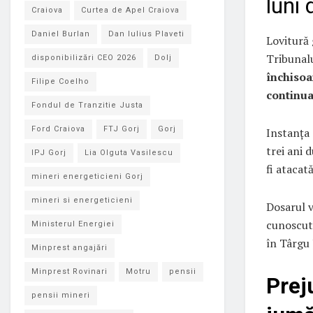
luni 
Craiova
Curtea de Apel Craiova
Daniel Burlan
Dan Iulius Plaveti
Lovitură 
Tribunal
disponibilizări CEO 2026
Dolj
închisoa
Filipe Coelho
continua
Fondul de Tranzitie Justa
Ford Craiova
FTJ Gorj
Gorj
Instanța 
trei ani 
IPJ Gorj
Lia Olguta Vasilescu
fi atacat
mineri energeticieni Gorj
mineri si energeticieni
Dosarul v
cunoscută
Ministerul Energiei
în Târgu 
Minprest angajări
Minprest Rovinari
Motru
pensii
Prej
pensii mineri